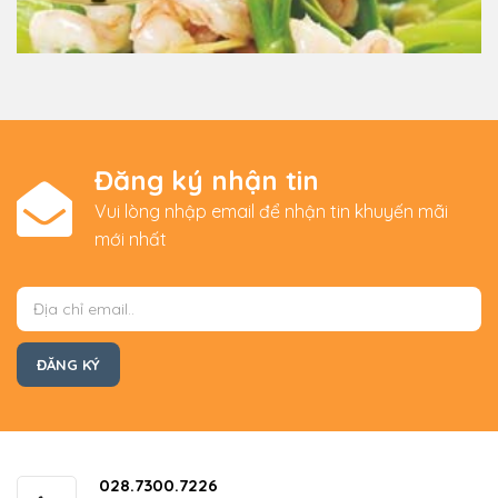
Đăng ký nhận tin
Vui lòng nhập email để nhận tin khuyến mãi
mới nhất
028.7300.7226