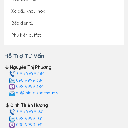
Xe đẩy khay inox
Bếp điện từ
Phụ kiện buffet
Hỗ Trợ Tư Vấn
Nguyễn Thị Phương
098 9999 384
098 9999 384
098 9999 384
sr@thietbikhachsan.vn
Đinh Thiên Hương
098 9999 031
098 9999 031
098 9999 031