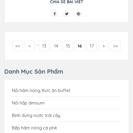
CHIA SẺ BÀI VIẾT
...
<<
<
13
14
15
16
17
>
>>
Danh Mục Sản Phẩm
Nồi hâm nóng thức ăn buffet
Nồi hấp dimsum
Bình đựng nước trái cây
Bếp hâm nóng cà phê