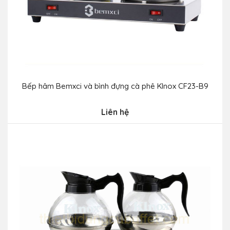
Bếp hâm Bemxci và bình đựng cà phê Klnox CF23-B9
Liên hệ