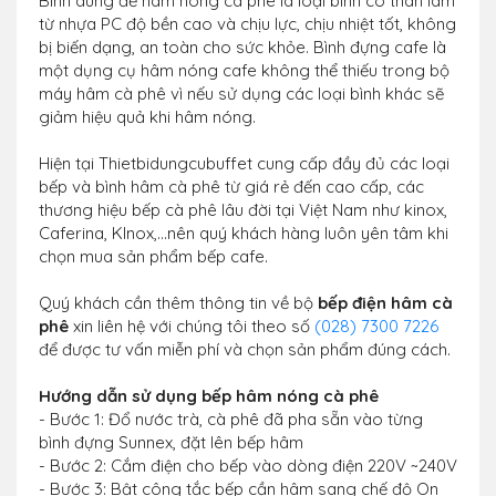
Bình dùng để hâm nóng cà phê là loại bình có thân làm
từ nhựa PC độ bền cao và chịu lực, chịu nhiệt tốt, không
bị biến dạng, an toàn cho sức khỏe. Bình đựng cafe là
một dụng cụ hâm nóng cafe không thể thiếu trong bộ
máy hâm cà phê vì nếu sử dụng các loại bình khác sẽ
giảm hiệu quả khi hâm nóng.
Hiện tại Thietbidungcubuffet cung cấp đầy đủ các loại
bếp và bình hâm cà phê từ giá rẻ đến cao cấp, các
thương hiệu bếp cà phê lâu đời tại Việt Nam như kinox,
Caferina, Klnox,...nên quý khách hàng luôn yên tâm khi
chọn mua sản phẩm bếp cafe.
Quý khách cần thêm thông tin về bộ
bếp điện hâm cà
phê
xin liên hệ với chúng tôi theo số
(028) 7300 7226
để được tư vấn miễn phí và chọn sản phẩm đúng cách.
Hướng dẫn sử dụng bếp hâm nóng cà phê
- Bước 1: Đổ nước trà, cà phê đã pha sẵn vào từng
bình đựng Sunnex, đặt lên bếp hâm
- Bước 2: Cắm điện cho bếp vào dòng điện 220V ~240V
- Bước 3: Bật công tắc bếp cần hâm sang chế độ On