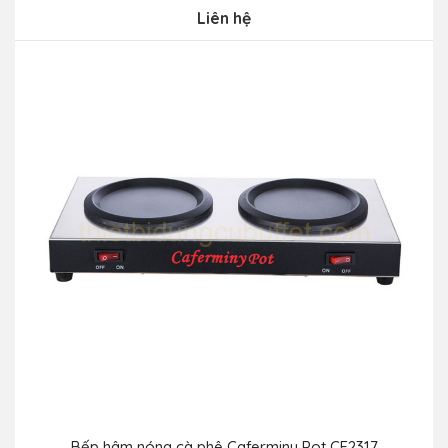
Liên hệ
Bếp hâm nóng cà phê Caferminy Pot CF2317