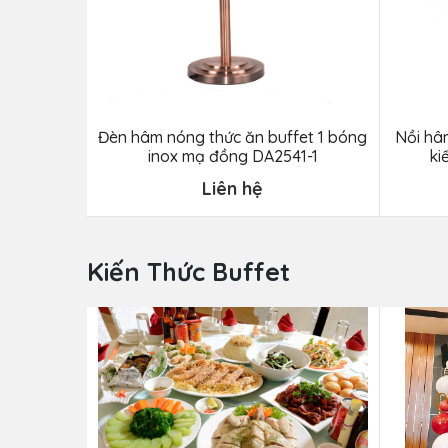
Đèn hâm nóng thức ăn buffet 1 bóng
Nồi hâ
inox mạ đồng DA2541-1
ki
Liên hệ
Kiến Thức Buffet