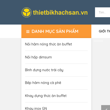
DANH MỤC SẢN PHẨM
GIỚI T
Nồi hâm nóng thức ăn buffet
Nồi hấp dimsum
Bình đựng nước trái cây
Bếp hâm nóng cà phê
Khay đựng thức ăn buffet
Khay inox GN