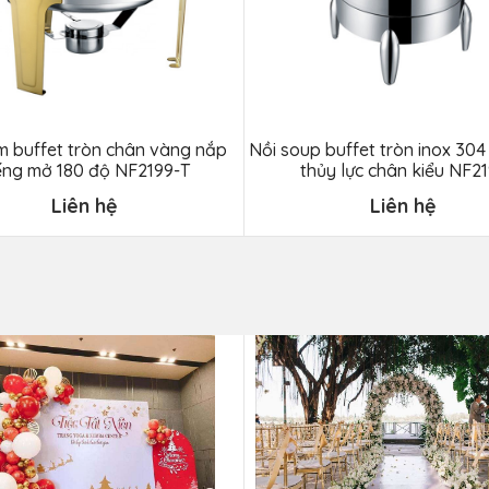
m buffet tròn chân vàng nắp
Nồi soup buffet tròn inox 304
ếng mở 180 độ NF2199-T
thủy lực chân kiểu NF2
Liên hệ
Liên hệ