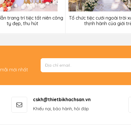
n trang trí tiệc tất niên công
Tổ chức tiệc cưới ngoài trời 
ty đẹp, thu hút
thịnh hành của giới tr
 mãi mới nhất
cskh@thietbikhachsan.vn
Khiếu nại, bảo hành, hỏi đáp