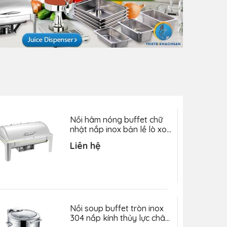
Nồi hâm nóng buffet chữ
nhật nắp inox bản lề lò xo
YH233
Liên hệ
Nồi soup buffet tròn inox
304 nắp kính thủy lực chân