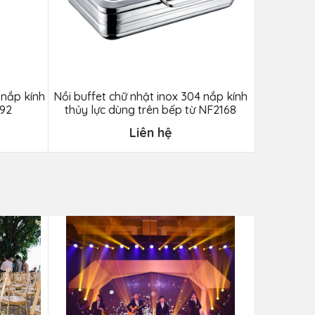
 nắp kính
Nồi buffet chữ nhật inox 304 nắp kính
Nồi soup bu
192
thủy lực dùng trên bếp từ NF2168
thủy lực
Liên hệ