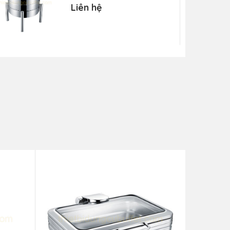
trụ tròn NF2187
Liên hệ