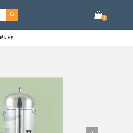
0
IÊN HỆ