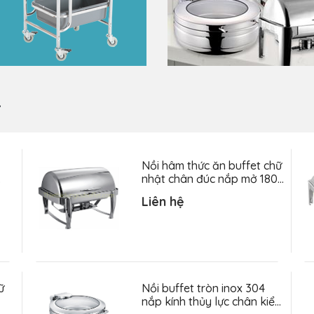
4
Nồi hâm thức ăn buffet chữ
nhật chân đúc nắp mở 180
độ NF2157
Liên hệ
ữ
Nồi buffet tròn inox 304
nắp kính thủy lực chân kiểu