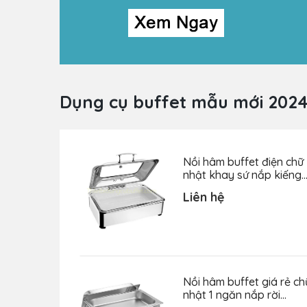
Dụng cụ buffet mẫu mới 202
Nồi hâm buffet điện chữ
nhật khay sứ nắp kiếng
gắn trục thủy lực lớn
Liên hệ
NF2133-S
Nồi hâm buffet giá rẻ ch
nhật 1 ngăn nắp rời