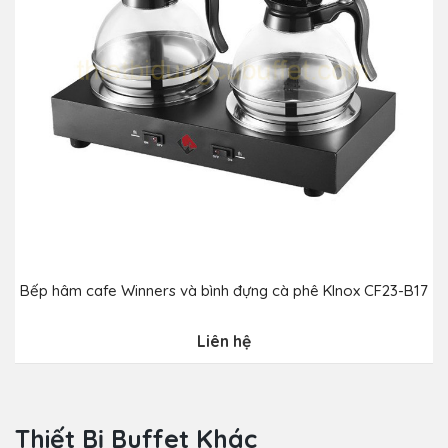
Bếp hâm cafe Winners và bình đựng cà phê Klnox CF23-B17
B
Liên hệ
Thiết Bị Buffet Khác