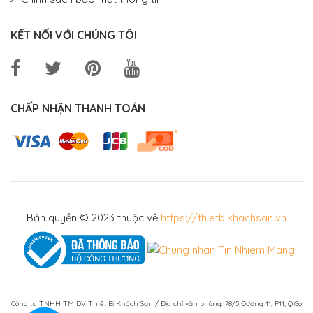
KẾT NỐI VỚI CHÚNG TÔI
CHẤP NHẬN THANH TOÁN
Bản quyền © 2023 thuộc về
https://thietbikhachsan.vn
Công ty TNHH TM DV Thiết Bị Khách Sạn / Địa chỉ văn phòng: 78/5 Đường 11, P11, Q.Gò