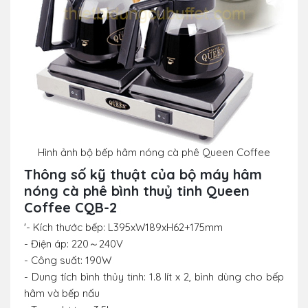
Hình ảnh bộ bếp hâm nóng cà phê
Queen Coffee
Thông số kỹ thuật của bộ máy hâm
nóng cà phê
bình thuỷ tinh Queen
Coffee CQB-2
'- Kích thước bếp: L395xW189xH62+175mm
- Điện áp: 220～240V
- Công suất: 190W
- Dung tích bình thủy tinh: 1.8 lít x 2, bình dùng cho bếp
hâm và bếp nấu