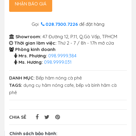
NHẬN BÁO GIÁ
Gọi
028.7300.7226
để đặt hàng
Showroom:
47 Đường 12, P.11, Q.Gò Vấp, TPHCM
Thời gian làm việc:
Thứ 2 - 7 / 8h - 17h mở cửa
Phòng kinh doanh
Mrs. Phương:
098.9999.384
Ms. Hương:
098.9999.031
DANH MỤC:
Bếp hâm nóng cà phê
TAGS:
dụng cụ hâm nóng cafe
,
bếp và bình hâm cà
phê
CHIA SẺ
Chính sách bảo hành: