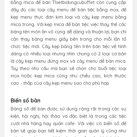
bằng mica để bàn Thietbidungcubuffet còn cung cấp
đầy đủ các loại cây menu để bàn tiệc bằng inox, đế
kẹp menu thực đơn kim loại và cây kẹp menu bằng
mica trong. Với kẹp mica để bàn tiệc việc thay thế các
bảng tên món ăn vô cùng dễ dàng và thuận lợi, bạn chỉ
cần thay bảng menu giấy bên trong cho mỗi lần tổ
chức tiệc mới. Cây kẹp bảng tên trên bàn tiệc về hình
dáng có nhiều loại nhưng nhìn chung có 2 loại cơ bản
là cây kẹp menu đứng inox và cây menu để bàn mica.
Tùy theo nhu cầu mà bạn sẽ chọn cho buổi tiệc loại
inox hoặc kẹp mica cũng như chiều cao, kích thước
cao - thấp của cây kẹp menu sao cho phù hợp
Biển số bàn
Bảng số để bàn được sử dụng rộng rãi trong các sự
kiện, hội nghị, hội thảo và đặc biệt là trong các tiệc
cưới nhà hàng hay quán cafe. Với việc có biển số để
bàn sẽ giúp bạn tiết kiệm thời gian quản lý cũng như