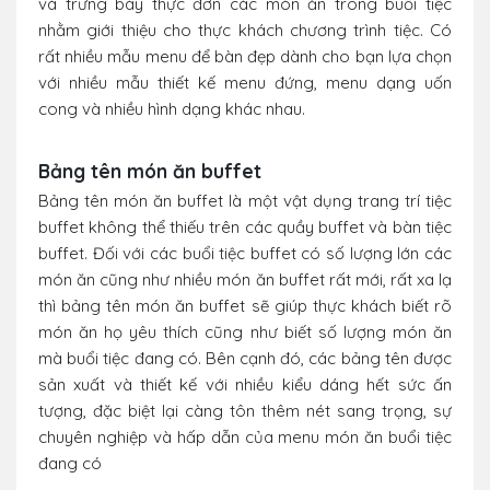
và trưng bày thực đơn các món ăn trong buổi tiệc
nhằm giới thiệu cho thực khách chương trình tiệc. Có
rất nhiều mẫu menu để bàn đẹp dành cho bạn lựa chọn
với nhiều mẫu thiết kế menu đứng, menu dạng uốn
cong và nhiều hình dạng khác nhau.
Bảng tên món ăn buffet
Bảng tên món ăn buffet là một vật dụng trang trí tiệc
buffet không thể thiếu trên các quầy buffet và bàn tiệc
buffet. Đối với các buổi tiệc buffet có số lượng lớn các
món ăn cũng như nhiều món ăn buffet rất mới, rất xa lạ
thì bảng tên món ăn buffet sẽ giúp thực khách biết rõ
món ăn họ yêu thích cũng như biết số lượng món ăn
mà buổi tiệc đang có. Bên cạnh đó, các bảng tên được
sản xuất và thiết kế với nhiều kiểu dáng hết sức ấn
tượng, đặc biệt lại càng tôn thêm nét sang trọng, sự
chuyên nghiệp và hấp dẫn của menu món ăn buổi tiệc
đang có