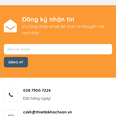
Đăng ký nhận tin
Vui lòng nhập email để nhận tin khuyến mãi
mới nhất
028.7300.7226
Đặt hàng ngay!
cskh@thietbikhachsan.vn