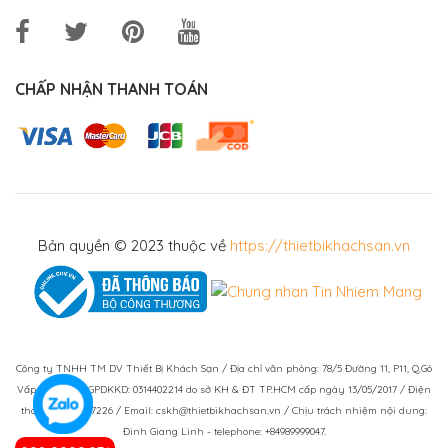
CHẤP NHẬN THANH TOÁN
Bản quyền © 2023 thuộc về
https://thietbikhachsan.vn
Công ty TNHH TM DV Thiết Bị Khách Sạn / Địa chỉ văn phòng: 78/5 Đường 11, P11, Q.Gò
Vấp, TPHCM / GPDKKD: 0314402214 do sở KH & ĐT TP.HCM cấp ngày 13/05/2017 / Điện
thoại: (028)73007226 / Email: cskh@thietbikhachsan.vn / Chịu trách nhiệm nội dung:
Đinh Giang Linh - telephone: +84989999047.