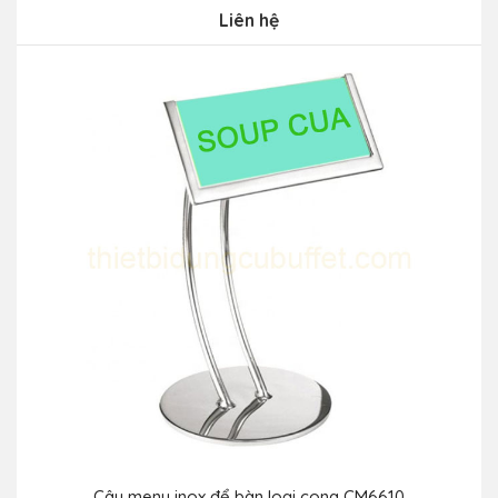
Liên hệ
Cây menu inox để bàn loại cong CM6610