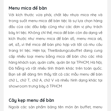
Menu mica để bàn
Với kích thước vừa phải, chất liệu nhựa mica nhẹ và
trong suốt menu mica để bàn tiệc là sự lựa chọn hàng
đầu của các đầu bếp cũng như các đơn vị phụ trách
bày trí tiệc. Không chỉ thế, mica để bàn còn đa dạng về
kích thước như menu mica để bàn a5, menu mica a6,
a4, a3,..vì thế mica để bàn phù hợp với tất cả nhu cầu
trang trí tiệc. Hiện tại, Thietbidungcubuffet đang cung
cấp nhiều loại menu bằng mica để bàn cho các nhà
hàng khách sạn, quán cafe, quán ăn tại TPHCM, Hà Nội,
Đà Nẵng và rất nhiều tỉnh thành khác trên toàn quốc.
Bạn sẽ dễ dàng tìm thấy tất cả các mẫu menu để bàn
chữ L, chữ T, chữ A, chữ V và nhiều hình dạng khác tại
showroom trưng bày ở TPHCM
Cây kẹp menu để bàn
Ngoài các sản phẩm bảng tên món ăn buffet, menu