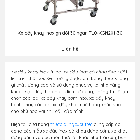
Xe đẩy khay inox gn đôi 30 ngăn TL0-XGN201-30
Liên hệ
Xe đẩy khay inox
là loại
xe đẩy inox có khay
được đặt
lên trên thân xe. Xe thường được làm bằng thép không
gỉ chất lượng cao và sử dụng phục vụ tại nhà hàng
khách sạn. Tùy theo mục đích sử dụng, chúng ta sẽ lựa
chọn các loại xe đẩy khay cơm inox, xe đẩy khay
bánh... hay các loại xe đẩy khay nhà hàng khác sao
cho phù hợp với nhu cầu của mình
Hiện tại, cửa hàng
thietbidungcubuffet
cung cấp đa
dạng các mẫu xe đẩy inox có khay đựng cơm, xe khay
đựng bánh và các món thức ăn khác như trái cây, bánh