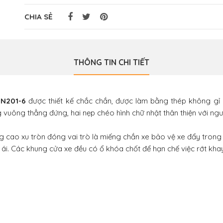
CHIA SẺ
THÔNG TIN CHI TIẾT
GN201-6
được thiết kế chắc chắn, được làm bằng thép không gỉ 
uông thẳng đứng, hai nẹp chéo hình chữ nhật thân thiện với ngư
g cao xu tròn đóng vai trò là miếng chắn xe bảo vệ xe đẩy trong q
 ái. Các khung cửa xe đều có ổ khóa chốt để hạn chế việc rớt khay