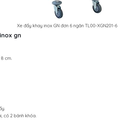
Xe đẩy khay inox GN đơn 6 ngăn TL00-XGN201-6
inox gn
 8 cm.
ẩy.
i, có 2 bánh khóa.