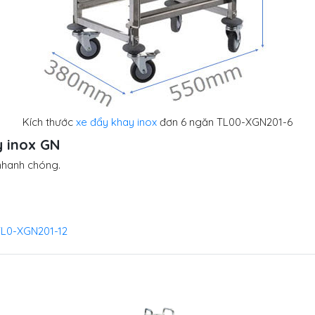
Kích thước
xe đẩy khay inox
đơn 6 ngăn TL00-XGN201-6
y inox GN
nhanh chóng.
 TL0-XGN201-12