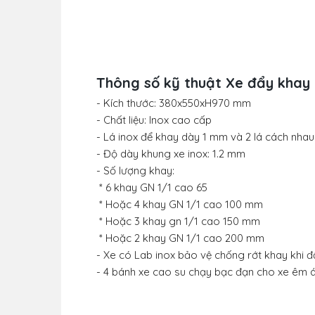
Thông số kỹ thuật Xe đẩy khay 
- Kích thước: 380x550xH970 mm
- Chất liệu: Inox cao cấp
- Lá inox để khay dày 1 mm và 2 lá cách nhau
- Độ dày khung xe inox: 1.2 mm
- Số lượng khay:
* 6 khay GN 1/1 cao 65
* Hoặc 4 khay GN 1/1 cao 100 mm
* Hoặc 3 khay gn 1/1 cao 150 mm
* Hoặc 2 khay GN 1/1 cao 200 mm
- Xe có Lab inox bảo vệ chống rớt khay khi đ
- 4 bánh xe cao su chạy bạc đạn cho xe êm á