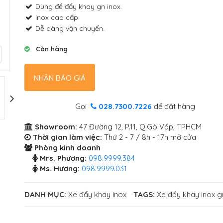
Dùng để đẩy khay gn inox.
inox cao cấp.
Dễ dàng vận chuyển.
Còn hàng
NHẬN BÁO GIÁ
Gọi
028.7300.7226
để đặt hàng
Showroom:
47 Đường 12, P.11, Q.Gò Vấp, TPHCM
Thời gian làm việc:
Thứ 2 - 7 / 8h - 17h mở cửa
Phòng kinh doanh
Mrs. Phương:
098.9999.384
Ms. Hương:
098.9999.031
DANH MỤC:
Xe đẩy khay inox
TAGS:
Xe đẩy khay inox g