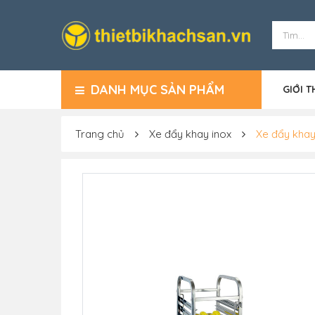
DANH MỤC SẢN PHẨM
GIỚI T
Trang chủ
Xe đẩy khay inox
Xe đẩy khay