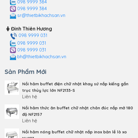
098 9999 384
098 9999 384
sr@thietbikhachsan.vn
Đinh Thiên Hương
098 9999 031
098 9999 031
098 9999 031
bh@thietbikhachsan.vn
Sản Phẩm Mới
Nồi hâm buffet điện chữ nhật khay sứ nắp kiếng gắn
trục thủy lực lớn NF2133-S
Liên hệ
Nồi hâm thức ăn buffet chữ nhật chân đúc nắp mở 180
độ NF2157
Liên hệ
Nồi hâm nóng buffet chữ nhật nắp inox bản lề lò xo