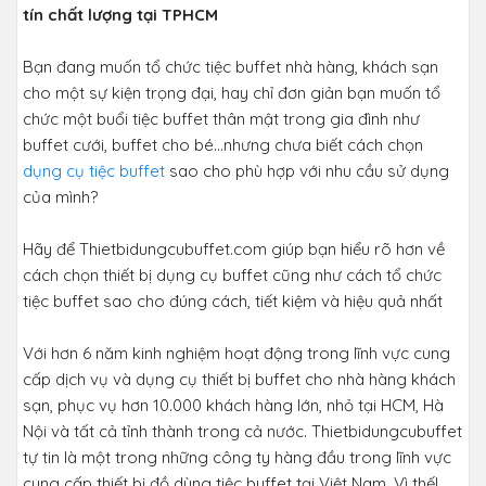
tín chất lượng tại TPHCM
Bạn đang muốn tổ chức tiệc buffet nhà hàng, khách sạn
cho một sự kiện trọng đại, hay chỉ đơn giản bạn muốn tổ
chức một buổi tiệc buffet thân mật trong gia đình như
buffet cưới, buffet cho bé...nhưng chưa biết cách chọn
dụng cụ tiệc buffet
sao cho phù hợp với nhu cầu sử dụng
của mình?
Hãy để Thietbidungcubuffet.com giúp bạn hiểu rõ hơn về
cách chọn thiết bị dụng cụ buffet cũng như cách tổ chức
tiệc buffet sao cho đúng cách, tiết kiệm và hiệu quả nhất
Với hơn 6 năm kinh nghiệm hoạt động trong lĩnh vực cung
cấp dịch vụ và dụng cụ thiết bị buffet cho nhà hàng khách
sạn, phục vụ hơn 10.000 khách hàng lớn, nhỏ tại HCM, Hà
Nội và tất cả tỉnh thành trong cả nước. Thietbidungcubuffet
tự tin là một trong những công ty hàng đầu trong lĩnh vực
cung cấp thiết bị đồ dùng tiệc buffet tại Việt Nam. Vì thế!