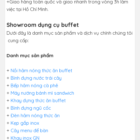
+Giao hàng toàn quốc và giao nhanh trong vòng 3h làm
việc tại Hồ Chí Minh.
Showroom dụng cụ buffet
Dưới đây là danh mục sản phẩm và dịch vụ chính chúng tôi
cung cấp:
Danh mục sản phẩm
+
Nồi hâm nóng thức ăn buffet
+
Bình đựng nước trái cây
+
Bếp hâm nóng cà phê
+
Máy nướng bánh mì sandwich
+
Khay đựng thức ăn buffet
+
Bình đựng ngũ cốc
+
Đèn hâm nóng thức ăn
+
Kẹp gắp inox
+
Cây menu để bàn
+
Khay inox GN