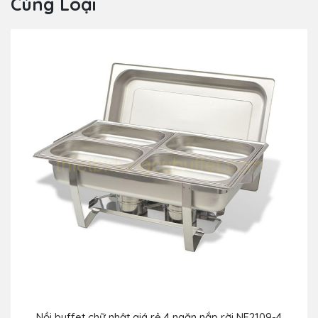
Cùng Loại
Nồi buffet chữ nhật giá rẻ 4 ngăn nắp rời NF2109-4