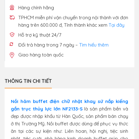
Hàng chính hãng
TPHCM miễn phí vận chuyển trong nội thành với đơn
hàng trên 600.000 đ, Tỉnh thành khác xem
Tại đây
Hỗ trợ kỹ thuật 24/7
Đổi trả hàng trong 7 ngày –
Tìm hiểu thêm
Giao hàng toàn quốc
THÔNG TIN CHI TIẾT
Nồi hâm buffet điện chữ nhật khay sứ nắp kiếng
gắn trục thủy lực lớn NF2133-S
là sản phẩm bền và
đẹp được nhập khẩu từ Hàn Quốc, sản phẩm bán chạy
ở thị Trường Mỹ. Nồi buffet được dùng để phục vụ thức
ăn tại các sự kiện như: Liên hoan, hội nghị, tiệc sinh
nhật, tiệc cưới, nhà hàng kinh doanh buffet giúp cho