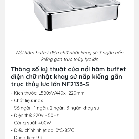
Nồi hâm buffet điện chữ nhật khay sứ 3 ngăn nắp
kiếng gắn trục thủy lực lớn
Thông số kỹ thuật của
nồi hâm buffet
điện chữ nhật khay sứ nắp kiếng gắn
trục thủy lực lớn NF2133-S
- Kích thước: L580xW440xH220mm
- Chất liệu: inox
- Số ngăn: 1 ngăn, 2 ngăn, 3 ngăn khay sứ
- Điện thế: 220v ~ 50Hz
- Công suất: 400W
- Điểu chỉnh nhiệt độ: 0°C-85°C
- Dung tích: 9 lít