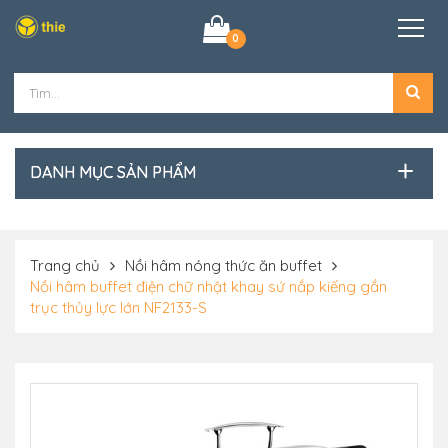
0
DANH MỤC SẢN PHẨM
Trang chủ
Nồi hâm nóng thức ăn buffet
Nồi hâm buffet điện chữ nhật khay sứ nắp kiếng gắn
trục thủy lực lớn NF2133-S