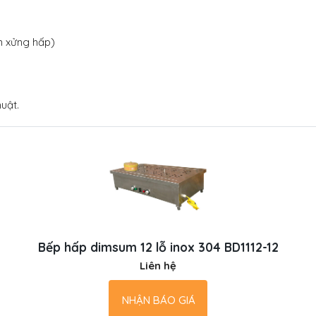
m xửng hấp)
uật.
Bếp hấp dimsum 12 lỗ inox 304 BD1112-12
Liên hệ
NHẬN BÁO GIÁ