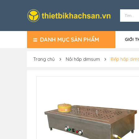
DANH MỤC SẢN PHẨM
GIỚI T
Trang chủ
Nồi hấp dimsum
Bếp hấp dims