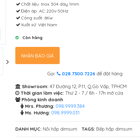
Chất liệu: Inox 304 dày 1mm
Điện áp: AC 220v-50Hz
Công suất: 6Kw
Xuất xứ: Việt Nam
Còn hàng
NHẬN BÁO GIÁ
Gọi
028.7300.7226
để đặt hàng
Showroom:
47 Đường 12, P.11, Q.Gò Vấp, TPHCM
Thời gian làm việc:
Thứ 2 - 7 / 8h - 17h mở cửa
Phòng kinh doanh
Mrs. Phương:
098.9999.384
Ms. Hương:
098.9999.031
DANH MỤC:
Nồi hấp dimsum
TAGS:
Bếp hấp dimsum