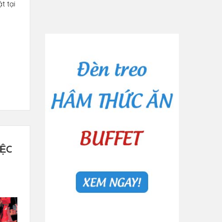
t tại
ỆC