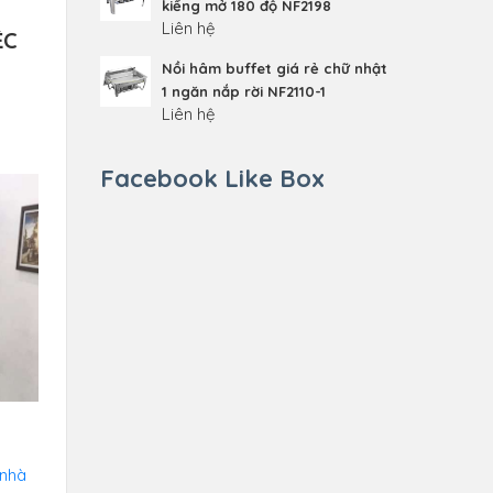
kiếng mở 180 độ NF2198
Liên hệ
̣C
Nồi hâm buffet giá rẻ chữ nhật
1 ngăn nắp rời NF2110-1
Liên hệ
Facebook Like Box
 nhà