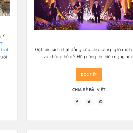
gì?
en-
Đặt tiệc sinh nhật đẳng cấp cho công ty là một
troi-
vụ không hề dễ. Hãy cùng tìm hiểu ngay nào
cưới
ĐỌC TIẾP
CHIA SẺ BÀI VIẾT