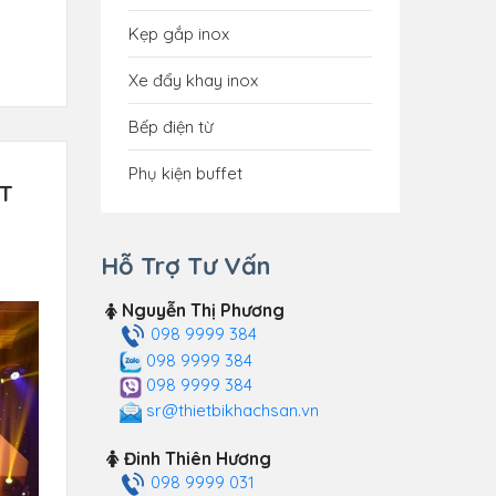
Kẹp gắp inox
Xe đẩy khay inox
Bếp điện từ
Phụ kiện buffet
ẬT
Hỗ Trợ Tư Vấn
Nguyễn Thị Phương
098 9999 384
098 9999 384
098 9999 384
sr@thietbikhachsan.vn
Đinh Thiên Hương
098 9999 031