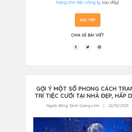
hạng cho tiệc công ty
sau đây!
ĐỌC TIẾP
CHIA SẺ BÀI VIẾT
GỢI Ý MỘT SỐ PHONG CÁCH TR
TRÍ TIỆC CƯỚI TẠI NHÀ ĐẸP, HẤP 
Người đăng:
Đinh Giang Linh
|
22/10/2023