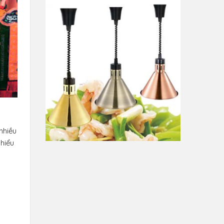
nhiều
 hiểu