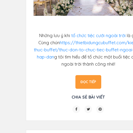
Những lưu ý khi
tổ chức tiệc cưới ngoài trời
là 
Cùng chún
https://thietbidungcubuffet.com/ki
thuc-buffet/thuc-don-to-chuc-tiec-buffet-ngoai-
hap-dan
g tôi tìm hiểu để tổ chức một buổi tiệc 
ngoài trời thành công nhé!
ĐỌC TIẾP
CHIA SẺ BÀI VIẾT