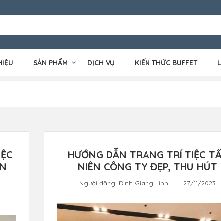
HIỆU
SẢN PHẨM
DỊCH VỤ
KIẾN THỨC BUFFET
L
IỆC
HƯỚNG DẪN TRANG TRÍ TIỆC T
ỆN
NIÊN CÔNG TY ĐẸP, THU HÚT
Người đăng:
Đinh Giang Linh
|
27/11/2023