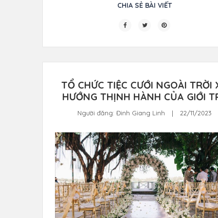
CHIA SẺ BÀI VIẾT
TỔ CHỨC TIỆC CƯỚI NGOÀI TRỜI 
HƯỚNG THỊNH HÀNH CỦA GIỚI T
Người đăng:
Đinh Giang Linh
|
22/11/2023