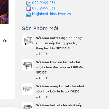
098 9999 031
098 9999 031
bh@thietbikhachsan.vn
Sản Phẩm Mới
Nồi hâm buffet điện chữ nhật
 nhiệm
khay sứ nắp kiếng gắn trục
!
thủy lực lớn NF2133-S
Liên hệ
Nồi hâm thức ăn buffet chữ
nhật chân đúc nắp mở 180 độ
NF2157
Liên hệ
Nồi hâm nóng buffet chữ nhật
nắp inox bản lề lò xo YH233
Liên hệ
Nồi hâm buffet chữ nhật nắp