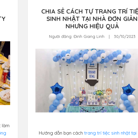
CHIA SẺ CÁCH TỰ TRANG TRÍ TIÊ
TY
SINH NHẬT TẠI NHÀ ĐƠN GIẢN
NHƯNG HIỆU QUẢ
Người đăng:
Đinh Giang Linh
|
30/10/2023
t làm
ợng
Hướng dẫn bạn cách
trang trí tiệc sinh nhật tại