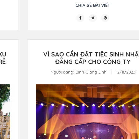
CHIA SẺ BÀI VIẾT
XU
VÌ SAO CẦN ĐẶT TIỆC SINH NH
RẺ
ĐẲNG CẤP CHO CÔNG TY
Người đăng:
Đinh Giang Linh
|
12/11/2023