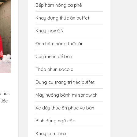
Bếp hâm nóng cà phê
Khay đựng thức ăn buffet
Khay inox GN
Đèn hâm nóng thức ăn
Cây menu để bàn
Tháp phun socola
Dụng cụ trang trí tiệc buffet
u hút.
Máy nướng bánh mì sandwich
tiệc
Xe đẩy thức ăn phục vụ bàn
Bình đựng ngũ cốc
Khay cơm inox