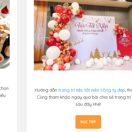
 chọn
Hướng dẫn
trang trí tiệc tất niên công ty đẹp
, th
iểu
Cùng tham khảo ngay qua bài chia sẻ trang trí 
sau đây nhé!
ĐỌC TIẾP