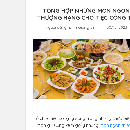
TỔNG HỢP NHỮNG MÓN NGON
THƯỢNG HẠNG CHO TIỆC CÔNG 
Người đăng:
Đinh Giang Linh
|
30/10/2023
Tổ chức tiệc công ty sang trọng nhưng chưa biế
món gì? Cùng xem gợi ý những
món ngon thư