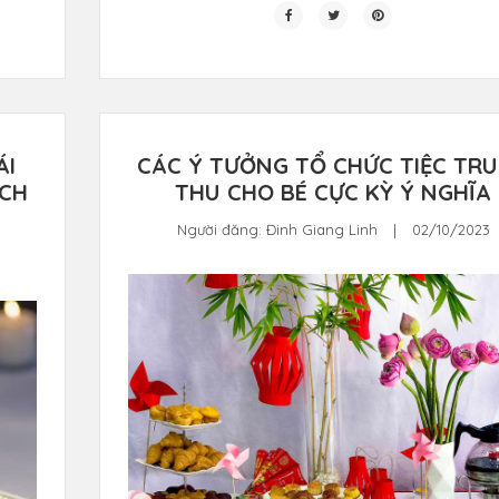
ÁI
CÁC Ý TƯỞNG TỔ CHỨC TIỆC TR
́CH
THU CHO BÉ CỰC KỲ Ý NGHĨA
Người đăng:
Đinh Giang Linh
|
02/10/2023