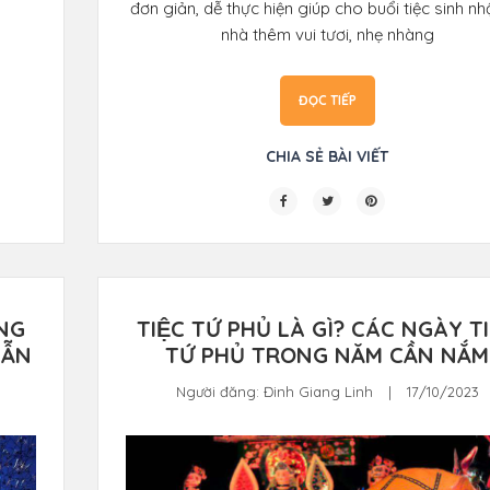
đơn giản, dễ thực hiện giúp cho buổi tiệc sinh nhậ
nhà thêm vui tươi, nhẹ nhàng
ĐỌC TIẾP
CHIA SẺ BÀI VIẾT
ANG
TIỆC TỨ PHỦ LÀ GÌ? CÁC NGÀY TI
DẪN
TỨ PHỦ TRONG NĂM CẦN NẮM
Người đăng:
Đinh Giang Linh
|
17/10/2023