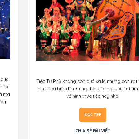
g là
Tiệc Tứ Phủ không còn quá xa lạ nhưng còn rất 
h tự
nơi chưa biết đến. Cùng thietbidungcubuffet tìm
nhà mà
về hình thức tiệc này nhé!
đây.
ĐỌC TIẾP
CHIA SẺ BÀI VIẾT