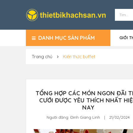
DANH MỤC SẢN PHẨM
GIỚI T
Trang chủ
Kiến thức buffet
TỔNG HỢP CÁC MÓN NGON ĐÃI T
CƯỚI ĐƯỢC YÊU THÍCH NHẤT HI
NAY
Người đăng:
Đinh Giang Linh
|
21/02/2024