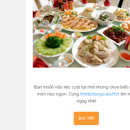
Bạn muốn nấu tiệc cưới tại nhà nhưng chưa biết
món nào ngon. Cùng
thietbidungcubuffet
tìm h
ngay nhé!
ĐỌC TIẾP