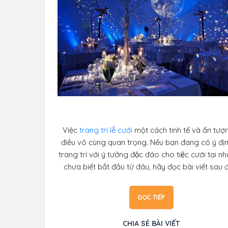
Việc
trang trí lễ cưới
một cách tinh tế và ấn tượn
điều vô cùng quan trọng. Nếu bạn đang có ý địn
trang trí với ý tưởng độc đáo cho tiệc cưới tại 
chưa biết bắt đầu từ đâu, hãy đọc bài viết sau 
ĐỌC TIẾP
CHIA SẺ BÀI VIẾT