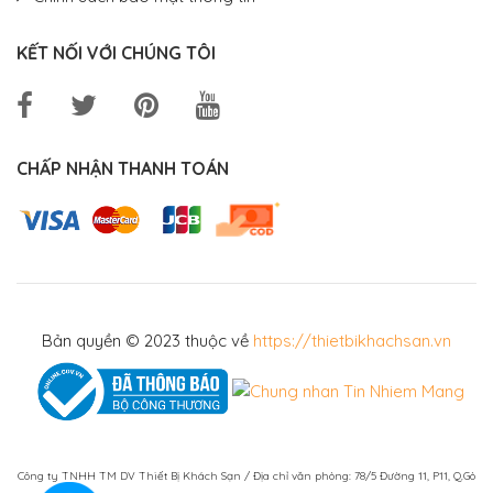
KẾT NỐI VỚI CHÚNG TÔI
CHẤP NHẬN THANH TOÁN
Bản quyền © 2023 thuộc về
https://thietbikhachsan.vn
Công ty TNHH TM DV Thiết Bị Khách Sạn / Địa chỉ văn phòng: 78/5 Đường 11, P11, Q.Gò