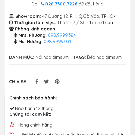
Gọi
028.7300.7226
để đặt hàng
Showroom:
47 Đường 12, P.11, Q.Gò Vấp, TPHCM
Thời gian làm việc:
Thứ 2 - 7 / 8h - 17h mở cửa
Phòng kinh doanh
Mrs. Phương:
098.9999.384
Ms. Hương:
098.9999.031
DANH MỤC:
Nồi hấp dimsum
TAGS:
Bếp hấp dimsum
CHIA SẺ
Chính sách bảo hành:
Bảo hành 12 tháng
Chúng tôi cam kết:
Hàng chính hãng
TPHCM miễn phí vận chuyển trong nội thành với đơn