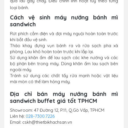
quá lâu gây cháy. Điều chỉnh linh hoạt tùy theo từng
loại bánh.
Cách vệ sinh máy nướng bánh mì
sandwich
Rút phích cắm điện và đợi máy nguội hoàn toàn trước
khi bắt đầu vệ sinh.
Tháo khay đựng vụn bánh ra và rửa sạch pha xà
phòng. Lau khô hoàn toàn trước khi lắp lại.
Sử dụng khăn ẩm để lau sạch các khe nướng và các
bộ phận bên trong máy. Dùng khăn ẩm lau sạch bên
ngoài máy.
Tránh sử dụng các chất tẩy rửa mạnh hoặc vật liệu
mài mòn có thể làm hỏng máy.
Địa chỉ bán máy nướng bánh mì
sandwich buffet giá tốt TPHCM
Showroom: 47 Đường 12, P.11, Q.Gò Vấp, TPHCM
Liên hệ:
028-7300.7226
Email: cskh@thietbikhachsan.vn