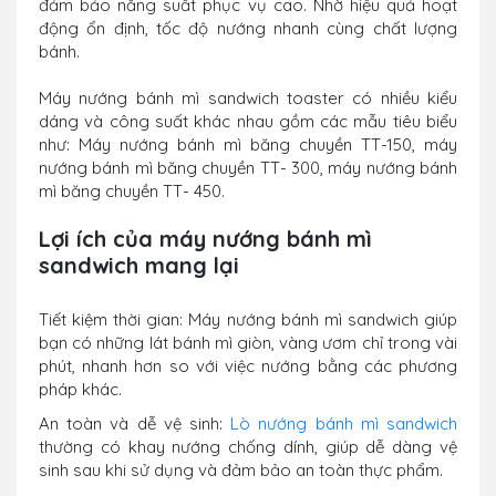
đảm bảo năng suất phục vụ cao. Nhờ hiệu quả hoạt
động ổn định, tốc độ nướng nhanh cùng chất lượng
bánh.
Máy nướng bánh mì sandwich toaster có nhiều kiểu
dáng và công suất khác nhau gồm các mẫu tiêu biểu
như: Máy nướng bánh mì băng chuyền TT-150, máy
nướng bánh mì băng chuyền TT- 300, máy nướng bánh
mì băng chuyền TT- 450.
Lợi ích của máy nướng bánh mì
sandwich mang lại
Tiết kiệm thời gian: Máy nướng bánh mì sandwich giúp
bạn có những lát bánh mì giòn, vàng ươm chỉ trong vài
phút, nhanh hơn so với việc nướng bằng các phương
pháp khác.
An toàn và dễ vệ sinh:
Lò nướng bánh mì sandwich
thường có khay nướng chống dính, giúp dễ dàng vệ
sinh sau khi sử dụng và đảm bảo an toàn thực phẩm.