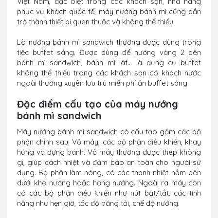
Việt Nam, đặc biệt trong các khách sạn, nhà hàng
phục vụ khách quốc tế, máy nướng bánh mì cũng dần
trở thành thiết bị quen thuộc và không thể thiếu.
Lò nướng bánh mì sandwich thường được dùng trong
tiệc buffet sáng. Được dùng để nướng vàng 2 bên
bánh mì sandwich, bánh mì lát... là dụng cụ buffet
không thể thiếu trong các khách sạn có khách nước
ngoài thường xuyên lưu trú miển phí ăn buffet sáng.
Đặc điểm cấu tạo của máy nướng
bánh mì sandwich
Máy nướng bánh mì sandwich có cấu tạo gồm các bộ
phận chính sau: Vỏ máy, các bộ phận điều khiển, khay
hứng và đựng bánh. Vỏ máy thường được thép không
gỉ, giúp cách nhiệt và đảm bảo an toàn cho người sử
dụng. Bộ phận làm nóng, có các thanh nhiệt nằm bên
dưới khe nướng hoặc họng nướng. Ngoài ra máy còn
có các bộ phận điều khiển như nút bật/tắt, các tính
năng như hẹn giờ, tốc độ băng tải, chế độ nướng.