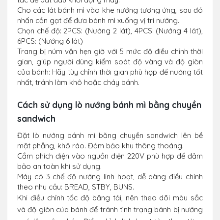
Cho các lát bánh mì vào khe nướng tương ứng, sau đó
nhấn cần gạt để đưa bánh mì xuống vị trí nướng.
Chọn chế độ: 2PCS: (Nướng 2 lát), 4PCS: (Nướng 4 lát),
6PCS: (Nướng 6 lát)
Trang bị núm vặn hẹn giờ với 5 mức độ điều chỉnh thời
gian, giúp người dùng kiểm soát độ vàng và độ giòn
của bánh: Hãy tùy chỉnh thời gian phù hợp để nướng tốt
nhất, tránh làm khô hoặc cháy bánh.
Cách sử dụng lò nướng bánh mì bằng chuyền
sandwich
Đặt lò nướng bánh mì băng chuyền sandwich lên bề
mặt phẳng, khô ráo. Đảm bảo khu thông thoáng.
Cắm phích điện vào nguồn điện 220V phù hợp để đảm
bảo an toàn khi sử dụng.
Máy có 3 chế độ nướng linh hoạt, dễ dàng điều chỉnh
theo nhu cầu: BREAD, STBY, BUNS.
Khi điều chỉnh tốc độ băng tải, nên theo dõi màu sắc
và độ giòn của bánh để tránh tình trạng bánh bị nướng