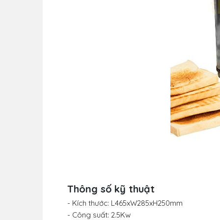
Thông số kỹ thuật
- Kích thước: L465xW285xH250mm
- Công suất: 2.5Kw