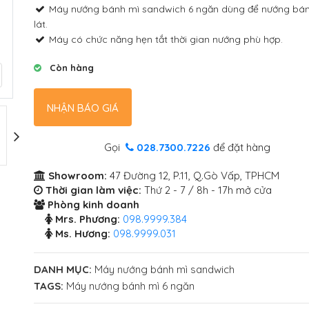
Máy nướng bánh mì sandwich 6 ngăn dùng để nướng bá
lát.
Máy có chức năng hẹn tắt thời gian nướng phù hợp.
Còn hàng
NHẬN BÁO GIÁ
Gọi
028.7300.7226
để đặt hàng
Showroom:
47 Đường 12, P.11, Q.Gò Vấp, TPHCM
Thời gian làm việc:
Thứ 2 - 7 / 8h - 17h mở cửa
Phòng kinh doanh
Mrs. Phương:
098.9999.384
Ms. Hương:
098.9999.031
DANH MỤC:
Máy nướng bánh mì sandwich
TAGS:
Máy nướng bánh mì 6 ngăn