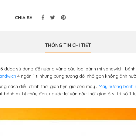
CHIA SẺ
THÔNG TIN CHI TIẾT
-6
được sử dụng để nướng vàng các loại bánh mì sandwich, bánh m
andwich
4 ngăn 1 tí nhưng cũng tương đối nhỏ gọn không ảnh hưởng
ng cách điều chỉnh thời gian hẹn giờ của máy .
Máy nướng bánh 
t bánh mì bị cháy đen, ngược lại vặn nấc thời gian ở vị trí số 1