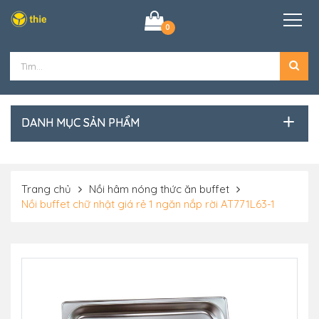
0
DANH MỤC SẢN PHẨM
Trang chủ
Nồi hâm nóng thức ăn buffet
Nồi buffet chữ nhật giá rẻ 1 ngăn nắp rời AT771L63-1