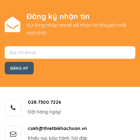
Đăng ký nhận tin
Vui lòng nhập email để nhận tin khuyến mãi
mới nhất
028.7300.7226
Đặt hàng ngay!
cskh@thietbikhachsan.vn
Khiếu nại, bảo hành, hỏi đáp