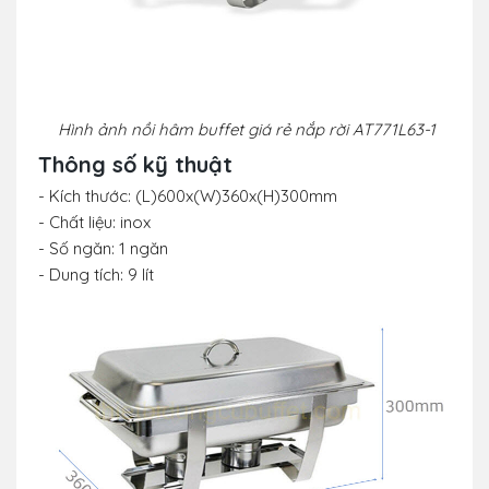
Hình ảnh nồi hâm buffet giá rẻ nắp rời AT771L63-1
Thông số kỹ thuật
- Kích thước: (L)600x(W)360x(H)300mm
- Chất liệu: inox
- Số ngăn: 1 ngăn
- Dung tích: 9 lít