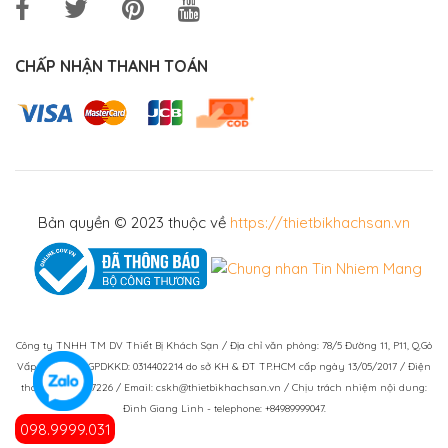
CHẤP NHẬN THANH TOÁN
Bản quyền © 2023 thuộc về
https://thietbikhachsan.vn
Công ty TNHH TM DV Thiết Bị Khách Sạn / Địa chỉ văn phòng: 78/5 Đường 11, P11, Q.Gò
Vấp, TPHCM / GPDKKD: 0314402214 do sở KH & ĐT TP.HCM cấp ngày 13/05/2017 / Điện
thoại: (028)73007226 / Email: cskh@thietbikhachsan.vn / Chịu trách nhiệm nội dung:
Đinh Giang Linh - telephone: +84989999047.
098.9999.031