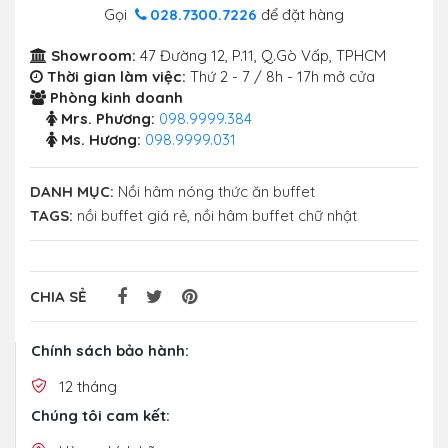
Gọi
028.7300.7226
để đặt hàng
Showroom:
47 Đường 12, P.11, Q.Gò Vấp, TPHCM
Thời gian làm việc:
Thứ 2 - 7 / 8h - 17h mở cửa
Phòng kinh doanh
Mrs. Phương:
098.9999.384
Ms. Hương:
098.9999.031
DANH MỤC:
Nồi hâm nóng thức ăn buffet
TAGS:
nồi buffet giá rẻ
,
nồi hâm buffet chữ nhật
CHIA SẺ
Chính sách bảo hành:
12 tháng
Chúng tôi cam kết: