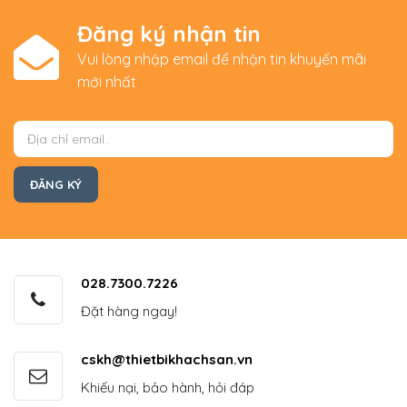
Đăng ký nhận tin
Vui lòng nhập email để nhận tin khuyến mãi
mới nhất
028.7300.7226
Đặt hàng ngay!
cskh@thietbikhachsan.vn
Khiếu nại, bảo hành, hỏi đáp