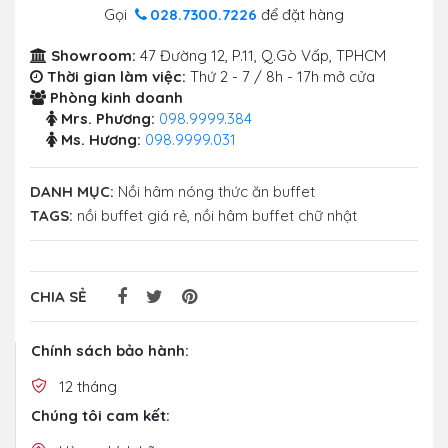
Gọi
028.7300.7226
để đặt hàng
Showroom:
47 Đường 12, P.11, Q.Gò Vấp, TPHCM
Thời gian làm việc:
Thứ 2 - 7 / 8h - 17h mở cửa
Phòng kinh doanh
Mrs. Phương:
098.9999.384
Ms. Hương:
098.9999.031
DANH MỤC:
Nồi hâm nóng thức ăn buffet
TAGS:
nồi buffet giá rẻ
,
nồi hâm buffet chữ nhật
CHIA SẺ
Chính sách bảo hành:
12 tháng
Chúng tôi cam kết: