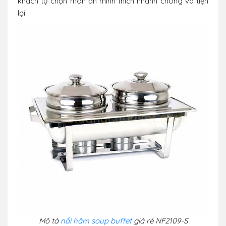
khách tự chọn món ăn mình thích nhanh chóng và tiện
lợi.
Mô tả
nồi hâm soup buffet
giá rẻ NF2109-S