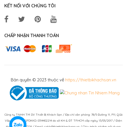
KẾT NỐI VỚI CHÚNG TÔI
CHẤP NHẬN THANH TOÁN
Bản quyền © 2023 thuộc về
https://thietbikhachsan.vn
Công ty TNHH TM DV Thiết Bị Khách Sạn / Địa chỉ văn phòng: 78/5 Đường 11, P11, Q.Gò
Vấp, TPHCM / GPDKKD: 0314402214 do sở KH & ĐT TP.HCM cấp ngày 13/05/2017 / Điện
thoại: (028)73007226 / Email: cskh@thietbikhachsan.vn / Chịu trách nhiệm nội dung: