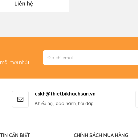
Liên hệ
 mãi mới nhất
cskh@thietbikhachsan.vn
Khiếu nại, bảo hành, hỏi đáp
TIN CẦN BIẾT
CHÍNH SÁCH MUA HÀNG