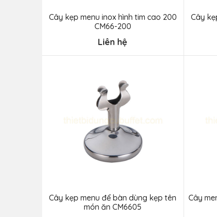
Cây kẹp menu inox hình tim cao 200
Cây kẹp
CM66-200
Liên hệ
Cây kẹp menu để bàn dùng kẹp tên
Cây men
món ăn CM6605