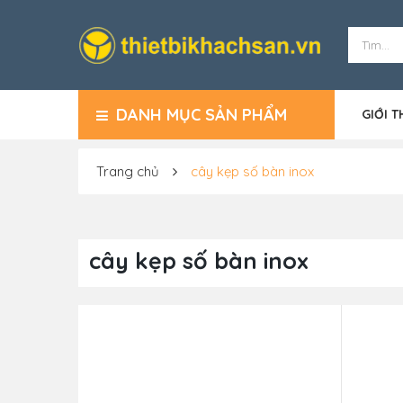
DANH MỤC SẢN PHẨM
GIỚI T
Trang chủ
cây kẹp số bàn inox
cây kẹp số bàn inox