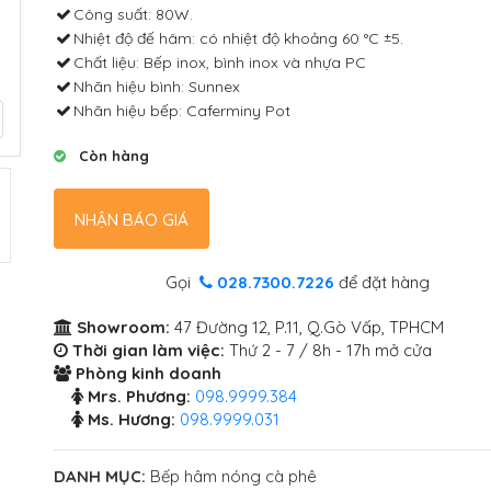
Công suất: 80W.
Nhiệt độ đế hâm: có nhiệt độ khoảng 60 °C ±5.
Chất liệu: Bếp inox, bình inox và nhựa PC
Nhãn hiệu bình: Sunnex
Nhãn hiệu bếp: Caferminy Pot
Còn hàng
NHẬN BÁO GIÁ
Gọi
028.7300.7226
để đặt hàng
Showroom:
47 Đường 12, P.11, Q.Gò Vấp, TPHCM
Thời gian làm việc:
Thứ 2 - 7 / 8h - 17h mở cửa
Phòng kinh doanh
Mrs. Phương:
098.9999.384
Ms. Hương:
098.9999.031
DANH MỤC:
Bếp hâm nóng cà phê