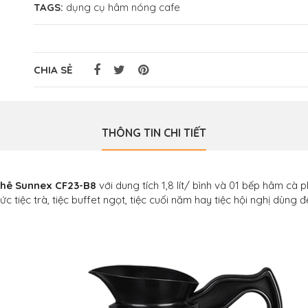
TAGS:
dụng cụ hâm nóng cafe
CHIA SẺ
THÔNG TIN CHI TIẾT
phê Sunnex CF23-B8
với dung tích 1,8 lít/ bình và 01 bếp hâm cà 
tiệc trà, tiệc buffet ngọt, tiệc cuối năm hay tiệc hội nghị dùng 