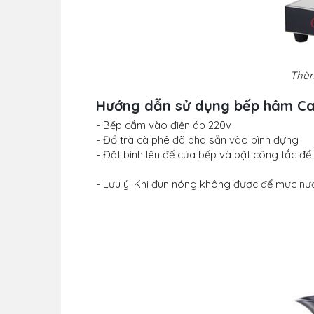
Thùn
Hướng dẫn sử dụng bếp hâm Caf
- Bếp cắm vào điện áp 220v
- Đổ trà cà phê đã pha sẵn vào bình đựng
- Đặt bình lên đế của bếp và bật công tắc đ
- Lưu ý: Khi đun nóng không được để mực nướ