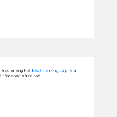
phê caferminy Pot.
Bếp hâm nóng cà phê
là
để hâm nóng trà cà phê.