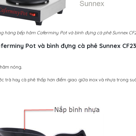
g hàng bếp hâm Caferminy Pot và bình đựng cà phê Sunnex CF
erminy Pot và bình đựng cà phê Sunnex CF2
ể hâm nóng.
c trà hay cà phê thấp hơn điểm giao giữa inox và nhựa trong suố