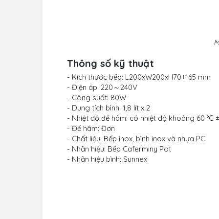
M
Thông số kỹ thuật
- Kích thước bếp: L200xW200xH70+165 mm
- Điện áp: 220～240V
- Công suất: 80W
- Dung tích bình: 1,8 lít x 2
- Nhiệt độ đế hâm: có nhiệt độ khoảng 60 °C 
- Đế hâm: Đơn
- Chất liệu: Bếp inox, bình inox và nhựa PC
- Nhãn hiệu: Bếp Caferminy Pot
- Nhãn hiệu bình: Sunnex