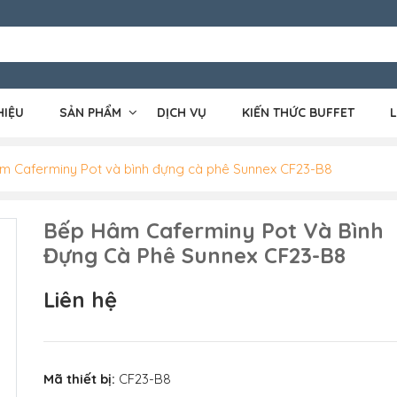
HIỆU
SẢN PHẨM
DỊCH VỤ
KIẾN THỨC BUFFET
L
m Caferminy Pot và bình đựng cà phê Sunnex CF23-B8
Bếp Hâm Caferminy Pot Và Bình
Đựng Cà Phê Sunnex CF23-B8
Liên hệ
Mã thiết bị:
CF23-B8