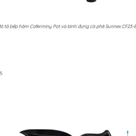
ô tả bếp hâm Caferminy Pot và bình đựng cà phê Sunnex CF23-
±5