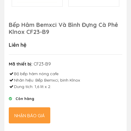
Bếp Hâm Bemxci Và Bình Đựng Cà Phê
Klnox CF23-B9
Liên hệ
Mã thiết bị:
CF23-B9
Bộ bếp hâm nóng cafe
Nhãn hiệu: Bếp Bemxci, bình Klnox
Dung tích: 1,6 lít x 2.
Còn hàng
NHẬN BÁO GIÁ