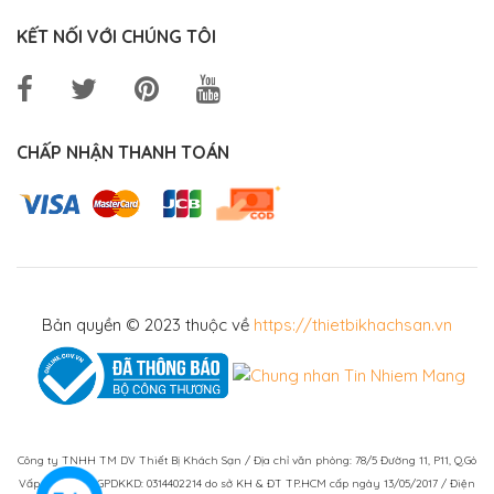
KẾT NỐI VỚI CHÚNG TÔI
CHẤP NHẬN THANH TOÁN
Bản quyền © 2023 thuộc về
https://thietbikhachsan.vn
Công ty TNHH TM DV Thiết Bị Khách Sạn / Địa chỉ văn phòng: 78/5 Đường 11, P11, Q.Gò
Vấp, TPHCM / GPDKKD: 0314402214 do sở KH & ĐT TP.HCM cấp ngày 13/05/2017 / Điện