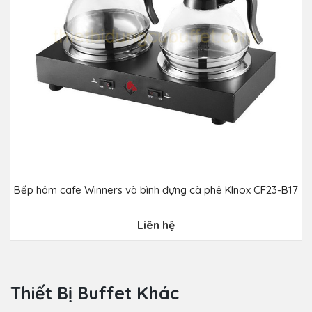
Bếp hâm cafe Winners và bình đựng cà phê Klnox CF23-B17
B
Liên hệ
Thiết Bị Buffet Khác