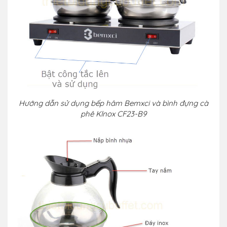
Hướng dẫn sử dụng bếp hâm Bemxci và bình đựng cà
phê Klnox CF23-B9