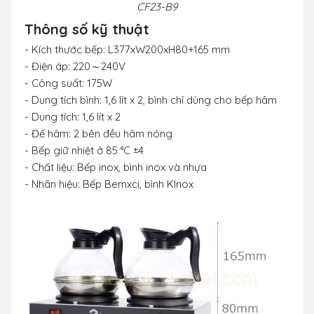
CF23-B9
Thông số kỹ thuật
- Kích thước bếp: L377xW200xH80+165 mm
- Điện áp: 220～240V
- Công suất: 175W
- Dung tích bình: 1,6 lít x 2, bình chỉ dùng cho bếp hâm
- Dung tích: 1,6 lít x 2
- Đế hâm: 2 bên đều hâm nóng
- Bếp giữ nhiệt ở 85 °C ±4
- Chất liệu: Bếp inox, bình inox và nhựa
- Nhãn hiệu: Bếp Bemxci, bình Klnox