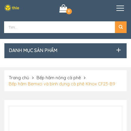
0
DANH MỤC SẢN PHẨM
Trang chủ
Bếp hâm nóng cà phê
Bếp hâm Bemxci và bình đựng cà phê Klnox CF23-B9