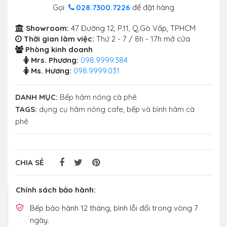
Gọi
028.7300.7226
để đặt hàng
Showroom:
47 Đường 12, P.11, Q.Gò Vấp, TPHCM
Thời gian làm việc:
Thứ 2 - 7 / 8h - 17h mở cửa
Phòng kinh doanh
Mrs. Phương:
098.9999.384
Ms. Hương:
098.9999.031
DANH MỤC:
Bếp hâm nóng cà phê
TAGS:
dụng cụ hâm nóng cafe
,
bếp và bình hâm cà
phê
CHIA SẺ
Chính sách bảo hành:
Bếp bảo hành 12 tháng, bình lỗi đổi trong vòng 7
ngày.