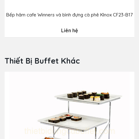
Bếp hâm cafe Winners và bình đựng cà phê Klnox CF23-B17
B
Liên hệ
Thiết Bị Buffet Khác