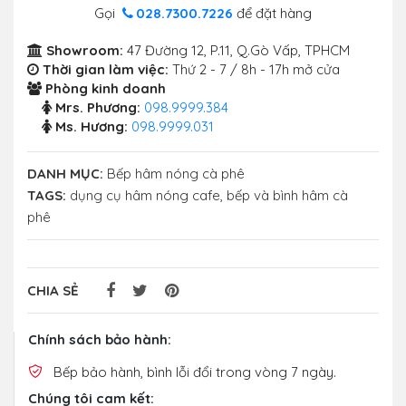
Gọi
028.7300.7226
để đặt hàng
Showroom:
47 Đường 12, P.11, Q.Gò Vấp, TPHCM
Thời gian làm việc:
Thứ 2 - 7 / 8h - 17h mở cửa
Phòng kinh doanh
Mrs. Phương:
098.9999.384
Ms. Hương:
098.9999.031
DANH MỤC:
Bếp hâm nóng cà phê
TAGS:
dụng cụ hâm nóng cafe
,
bếp và bình hâm cà
phê
CHIA SẺ
Chính sách bảo hành:
Bếp bảo hành, bình lỗi đổi trong vòng 7 ngày.
Chúng tôi cam kết: