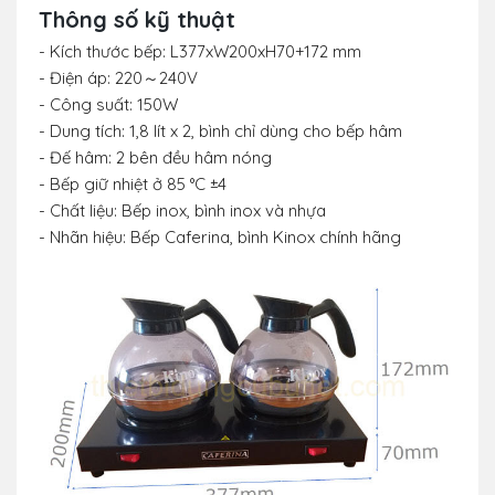
Thông số kỹ thuật
- Kích thước bếp: L377xW200xH70+172 mm
- Điện áp: 220～240V
- Công suất: 150W
- Dung tích: 1,8 lít x 2, bình chỉ dùng cho bếp hâm
- Đế hâm: 2 bên đều hâm nóng
- Bếp giữ nhiệt ở 85 °C ±4
- Chất liệu: Bếp inox, bình inox và nhựa
- Nhãn hiệu: Bếp Caferina, bình Kinox chính hãng