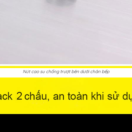
Nút cao su chống trượt bên dưới chân bếp