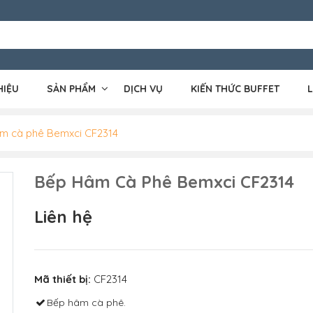
HIỆU
SẢN PHẨM
DỊCH VỤ
KIẾN THỨC BUFFET
L
m cà phê Bemxci CF2314
Bếp Hâm Cà Phê Bemxci CF2314
Liên hệ
Mã thiết bị:
CF2314
Bếp hâm cà phê.