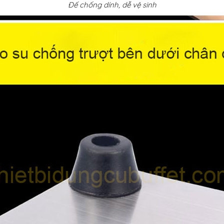
Đế chống dính, dễ vệ sinh