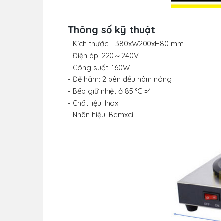
Thông số kỹ thuật
- Kích thước: L380xW200xH80 mm
- Điện áp: 220～240V
- Công suất: 160W
- Đế hâm: 2 bên đều hâm nóng
- Bếp giữ nhiệt ở 85 °C ±4
- Chất liệu: Inox
- Nhãn hiệu: Bemxci