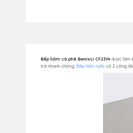
Bếp hâm cà phê Bemxci CF2314
được làm b
trà nhanh chóng.
Bếp hâm cafe
có 2 công tắc