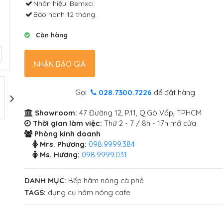
Nhãn hiệu: Bemxci.
Bảo hành 12 tháng.
Còn hàng
NHẬN BÁO GIÁ
Gọi
028.7300.7226
để đặt hàng
Showroom:
47 Đường 12, P.11, Q.Gò Vấp, TPHCM
Thời gian làm việc:
Thứ 2 - 7 / 8h - 17h mở cửa
Phòng kinh doanh
Mrs. Phương:
098.9999.384
Ms. Hương:
098.9999.031
DANH MỤC:
Bếp hâm nóng cà phê
TAGS:
dụng cụ hâm nóng cafe