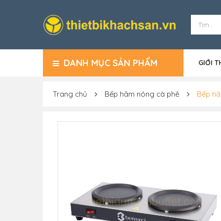
DANH MỤC SẢN PHẨM
GIỚI T
Trang chủ
Bếp hâm nóng cà phê
Bếp hâ