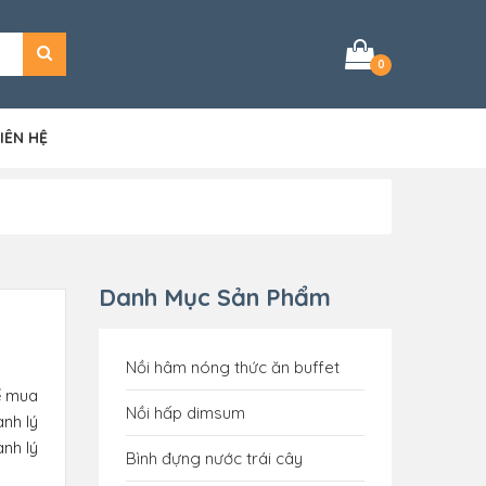
0
IÊN HỆ
Danh Mục Sản Phẩm
Nồi hâm nóng thức ăn buffet
Để mua
Nồi hấp dimsum
nh lý
anh lý
Bình đựng nước trái cây