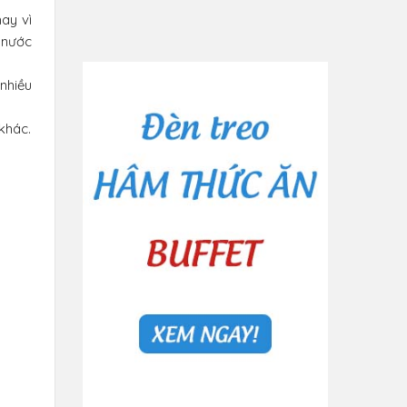
ay vì
 nước
nhiều
khác.