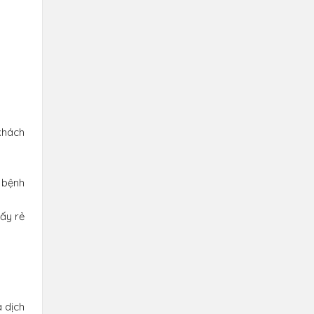
khách
 bệnh
ấy rẻ
 dịch