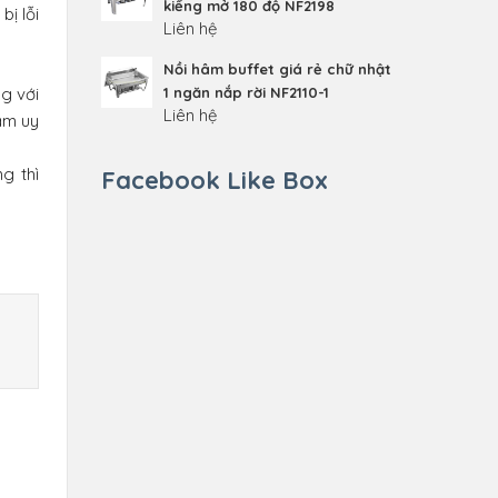
kiếng mở 180 độ NF2198
ị lỗi
Liên hệ
Nồi hâm buffet giá rẻ chữ nhật
1 ngăn nắp rời NF2110-1
g với
Liên hệ
ảm uy
g thì
Facebook Like Box