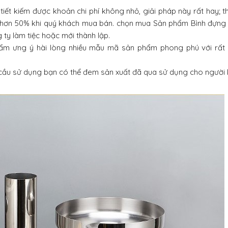
iết kiếm được khoản chi phí không nhỏ, giải pháp này rất hay; th
phí hơn 50% khi quý khách mua bán. chọn mua Sản phẩm Bình đựng
 ty làm tiệc hoặc mới thành lập.
m ưng ý hài lòng nhiều mẫu mã sản phẩm phong phú với rất 
 cầu sử dụng bạn có thể đem sản xuất đã qua sử dụng cho người 