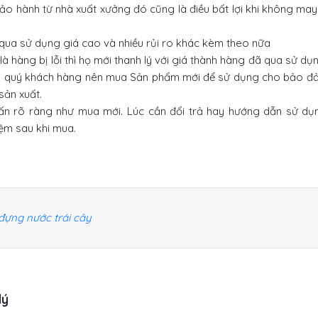
 hành từ nhà xuất xưởng đó cũng là điều bất lợi khi không may b
qua sử dụng giá cao và nhiều rủi ro khác kèm theo nữa
hàng bị lỗi thì họ mới thanh lý với giá thành hàng đã qua sử dụn
u. quý khách hàng nên mua Sản phẩm mới để sử dụng cho bảo đ
sản xuất.
ấn rõ ràng như mua mới. Lúc cần đổi trả hay hướng dẫn sử dụn
iệm sau khi mua.
đựng nước trái cây
lý