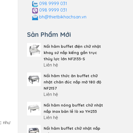
098 9999 031
098 9999 031
bh@thietbikhachsan.vn
Sản Phẩm Mới
Nồi hâm buffet điện chữ nhật
khay sứ nắp kiếng gắn trục
thủy lực lớn NF2133-S
Liên hệ
Nồi hâm thức ăn buffet chữ
nhật chân đúc nắp mở 180 độ
NF2157
Liên hệ
Nồi hâm nóng buffet chữ nhật
nắp inox bản lề lò xo YH233
Liên hệ
c như
Nồi hâm buffet chữ nhật nắp