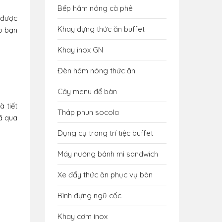
Bếp hâm nóng cà phê
 được
Khay đựng thức ăn buffet
eo bạn
Khay inox GN
Đèn hâm nóng thức ăn
Cây menu để bàn
 tiết
Tháp phun socola
ã qua
Dụng cụ trang trí tiệc buffet
Máy nướng bánh mì sandwich
Xe đẩy thức ăn phục vụ bàn
Bình đựng ngũ cốc
Khay cơm inox