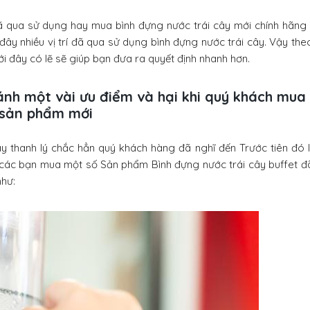
 qua sử dụng hay mua bình đựng nước trái cây mới chính hãng
 đây nhiều vị trí đã qua sử dụng bình đựng nước trái cây. Vậy th
 đây có lẽ sẽ giúp bạn đưa ra quyết định nhanh hơn.
sánh một vài ưu điểm và hại khi quý khách mua
 sản phẩm mới
 thanh lý chắc hẳn quý khách hàng đã nghĩ đến Trước tiên đó là
i các bạn mua một số Sản phẩm Bình đựng nước trái cây buffet đ
như: