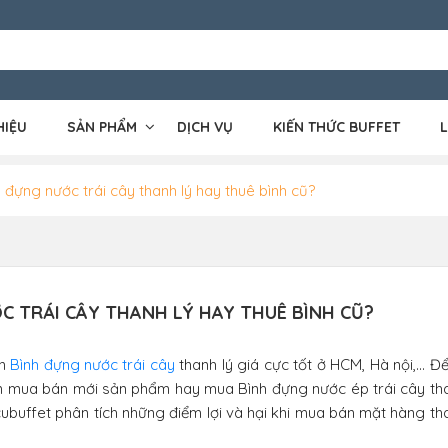
HIỆU
SẢN PHẨM
DỊCH VỤ
KIẾN THỨC BUFFET
L
đựng nước trái cây thanh lý hay thuê bình cũ?
C TRÁI CÂY THANH LÝ HAY THUÊ BÌNH CŨ?
án
Bình đựng nước trái cây
thanh lý giá cực tốt ở HCM, Hà nội,... 
 mua bán mới sản phẩm hay mua Bình đựng nước ép trái cây tha
cubuffet phân tích những điểm lợi và hại khi mua bán mặt hàng th