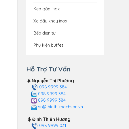
Kẹp gắp inox
Xe đẩy khay inox
Bếp điện từ
Phụ kiện buffet
Hỗ Trợ Tư Vấn
Nguyễn Thị Phương
098 9999 384
098 9999 384
098 9999 384
sr@thietbikhachsan.vn
Đinh Thiên Hương
098 9999 031