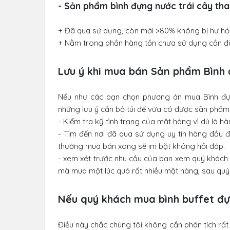
- Sản phẩm bình đựng nước trái cây than
+ Đã qua sử dụng, còn mới >80% không bị hư h
+ Nằm trong phần hàng tồn chưa sử dụng cần đã
Lưu ý khi mua bán Sản phẩm Bình 
Nếu như các bạn chọn phương án mua Bình đựn
những lưu ý cần bỏ túi để vừa có được sản phẩm u
- Kiểm tra kỹ tình trạng của mặt hàng vì dù là 
- Tìm đến nơi đã qua sử dụng uy tín hàng đầu đ
thường mua bán xong sẽ im bặt không hồi đáp.
- xem xét trước nhu cầu của bạn xem quý khách
mà mua một lúc quá rất nhiều mặt hàng, sau quý 
Nếu quý khách mua bình buffet đự
Điều này chắc chúng tôi không cần phân tích rất