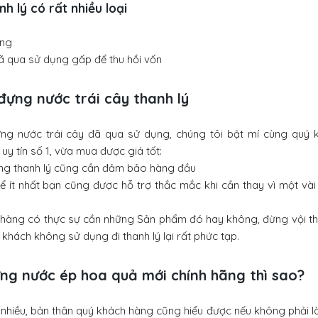
h lý có rất nhiều loại
ỏng
 qua sử dụng gấp để thu hồi vốn
đựng nước trái cây thanh lý
g nước trái cây đã qua sử dụng, chúng tôi bật mí cùng quý 
y tín số 1, vừa mua được giá tốt:
hàng thanh lý cũng cần đảm bảo hàng đầu
ể ít nhất bạn cũng được hỗ trợ thắc mắc khi cần thay vì một vài
 hàng có thực sự cần những Sản phẩm đó hay không, đừng vội th
khách không sử dụng đi thanh lý lại rất phức tạp.
ng nước ép hoa quả mới chính hãng thì sao?
 nhiều, bản thân quý khách hàng cũng hiểu được nếu không phải là