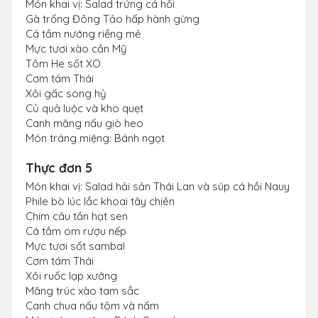
Món khai vị: Salad trứng cá hồi
Gà trống Đông Tảo hấp hành gừng
Cá tầm nướng riềng mẻ
Mực tươi xào cần Mỹ
Tôm He sốt XO
Cơm tám Thái
Xôi gấc song hỷ
Củ quả luộc và kho quẹt
Canh măng nấu giò heo
Món tráng miệng: Bánh ngọt
Thực đơn 5
Món khai vị: Salad hải sản Thái Lan và súp cá hồi Nauy
Phile bò lúc lắc khoai tây chiên
Chim câu tần hạt sen
Cá tầm om rượu nếp
Mực tươi sốt sambal
Cơm tám Thái
Xôi ruốc lạp xưởng
Măng trúc xào tam sắc
Canh chua nấu tôm và nấm