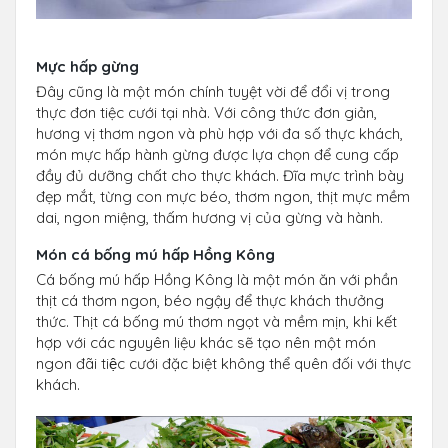
Mực hấp gừng
Đây cũng là một món chính tuyệt vời để đổi vị trong
thực đơn tiệc cưới tại nhà. Với công thức đơn giản,
hương vị thơm ngon và phù hợp với đa số thực khách,
món mực hấp hành gừng được lựa chọn để cung cấp
đầy đủ dưỡng chất cho thực khách. Đĩa mực trình bày
đẹp mắt, từng con mực béo, thơm ngon, thịt mực mềm
dai, ngon miệng, thấm hương vị của gừng và hành.
Món cá bống mú hấp Hồng Kông
Cá bống mú hấp Hồng Kông là một món ăn với phần
thịt cá thơm ngon, béo ngậy để thực khách thưởng
thức. Thịt cá bống mú thơm ngọt và mềm mịn, khi kết
hợp với các nguyên liệu khác sẽ tạo nên một món
ngon đãi tiệc cưới đặc biệt không thể quên đối với thực
khách.