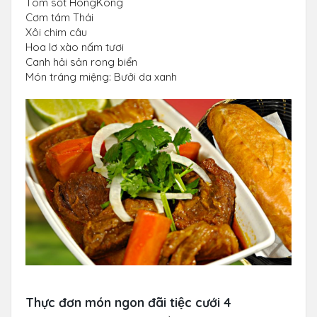
Tôm sốt HongKong
Cơm tám Thái
Xôi chim câu
Hoa lơ xào nấm tươi
Canh hải sản rong biển
Món tráng miệng: Bưởi da xanh
Thực đơn món ngon đãi tiệc cưới 4