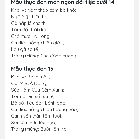
Mẫu thực đơn món ngon đãi tiệc cưới 14
Khai vị: Nộm thập cẩm bò khô;
Ngô Mỹ chiên bơ;
Gà hấp lá chanh;
Tôm đốt trái dừa;
Chả mực Hạ Long;
Cá điêu hồng chiên giòn;
Lẩu gà sa tế;
Tráng miệng: Chè đông sương.
Mẫu thực đơn 15
Khai vị: Bánh mặn;
Gỏi Mực Á Đông;
Súp Tôm Cua Cốm Xanh;
Tôm chiên sốt sa tế;
Bò sốt tiêu đen bánh bao;
Cá điêu hồng chiên hoàng bào;
Canh vằn thắn tôm tươi;
Xôi cốm với dừa nạo;
Tráng miệng: Bưởi năm roi.