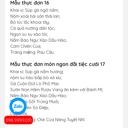
Mẫu thực đơn 16
Khai vị: Súp gà ngô nấm;
Nộm xoài hải sản thái lan;
Bò lúc lắc khoai tây;
Cá quả nướng dân tộc;
Ngọn su su xào tỏi;
Nấm Bào Ngư Xào Dầu Hào;
Cơm Chiên Cua;
Tráng miệng: Rau Câu.
Mẫu thực đơn món ngon đãi tiệc cưới 17
Khai vị: Súp gà nấm hương;
nộm su hào bắp bò xá xíu;
Gà Cuộn Đút Lò Phô Mai;
Sườn Non Hầm Rượu Vang ăn kèm với Bánh Mì;
Nấm Bào Ngư Xào Dầu Hào;
Rau Mùa Sốt Trứng Muối;
Cơm Chiên Sò Điệp;
Lẩu Thái;
Tráng miệng: Chè Của Năng Tuyết Nhĩ.
098.9999.031