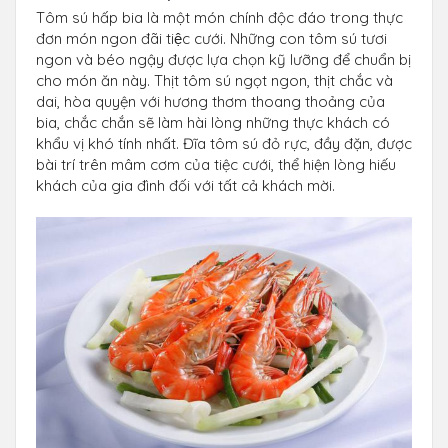
Tôm sú hấp bia là một món chính độc đáo trong thực
đơn món ngon đãi tiệc cưới. Những con tôm sú tươi
ngon và béo ngậy được lựa chọn kỹ lưỡng để chuẩn bị
cho món ăn này. Thịt tôm sú ngọt ngon, thịt chắc và
dai, hòa quyện với hương thơm thoang thoảng của
bia, chắc chắn sẽ làm hài lòng những thực khách có
khẩu vị khó tính nhất. Đĩa tôm sú đỏ rực, đầy đặn, được
bài trí trên mâm cơm của tiệc cưới, thể hiện lòng hiếu
khách của gia đình đối với tất cả khách mời.