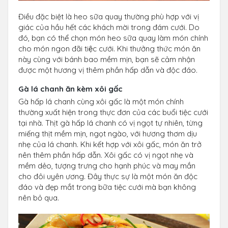
Điều đặc biệt là heo sữa quay thường phù hợp với vị
giác của hầu hết các khách mời trong đám cưới. Do
đó, bạn có thể chọn món heo sữa quay làm món chính
cho món ngon đãi tiệc cưới. Khi thưởng thức món ăn
này cùng với bánh bao mềm mịn, bạn sẽ cảm nhận
được một hương vị thêm phần hấp dẫn và độc đáo.
Gà lá chanh ăn kèm xôi gấc
Gà hấp lá chanh cùng xôi gấc là một món chính
thường xuất hiện trong thực đơn của các buổi tiệc cưới
tại nhà. Thịt gà hấp lá chanh có vị ngọt tự nhiên, từng
miếng thịt mềm mịn, ngọt ngào, với hương thơm dịu
nhẹ của lá chanh. Khi kết hợp với xôi gấc, món ăn trở
nên thêm phần hấp dẫn. Xôi gấc có vị ngọt nhẹ và
mềm dẻo, tượng trưng cho hạnh phúc và may mắn
cho đôi uyên ương. Đây thực sự là một món ăn độc
đáo và đẹp mắt trong bữa tiệc cưới mà bạn không
nên bỏ qua.