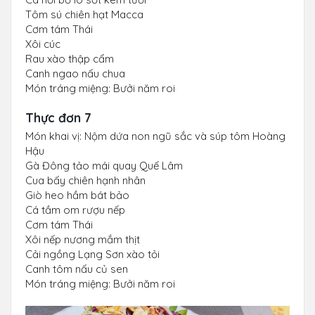
Tôm sú chiên hạt Macca
Cơm tám Thái
Xôi cúc
Rau xào thập cẩm
Canh ngao nấu chua
Món tráng miệng: Bưởi năm roi
Thực đơn 7
Món khai vị: Nộm dứa non ngũ sắc và súp tôm Hoàng
Hậu
Gà Đông tảo mái quay Quế Lâm
Cua bấy chiên hạnh nhân
Giò heo hầm bát bảo
Cá tầm om rượu nếp
Cơm tám Thái
Xôi nếp nương mắm thịt
Cải ngồng Lạng Sơn xào tỏi
Canh tôm nấu củ sen
Món tráng miệng: Bưởi năm roi