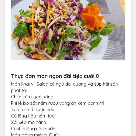
Thực đơn món ngon đãi tiệc cưới 8
Món khai vị: Salad cá ngừ đại dương và súp hải sản
phát tài
Chim câu uyên ương
Phi lê bò sốt nấm rượu vang ăn kèm bánh mì
Tôm sú sốt rượu nếp
Cá lăng hấp nấm tươi
Xôi xéo mỡ hành
Canh măng nấu sườn
Món tráng miệng: Quýt