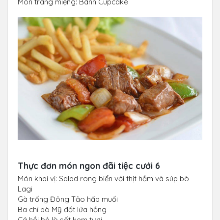
Món tráng miệng: Bánh Cupcake
Thực đơn món ngon đãi tiệc cưới 6
Món khai vị: Salad rong biển với thịt hầm và súp bò
Lagi
Gà trống Đông Tảo hấp muối
Ba chỉ bò Mỹ đốt lửa hồng
Cá hồi bỏ lò sốt kem tươi