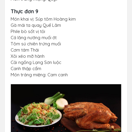
Thực đơn 9
Món khai vị: Súp tôm Hoàng kim
Gà mái ta quay Quế Lâm
Phile bò sốt vị tỏi
Cá lăng nướng muối ớt
Tôm sú chiên trứng muối
Cơm tám Thái
Xôi xéo mỡ hành
Cải ngồng Lạng Sơn luộc
Canh thập cẩm
Món tráng miệng: Cam canh