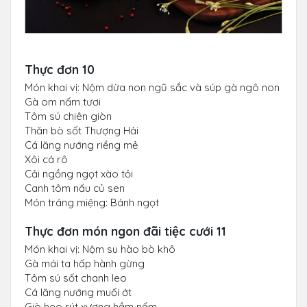
Thực đơn 10
Món khai vị: Nộm dừa non ngũ sắc và súp gà ngô non
Gà om nấm tươi
Tôm sú chiên giòn
Thăn bò sốt Thượng Hải
Cá lăng nướng riềng mẻ
Xôi cá rô
Cải ngồng ngọt xào tỏi
Canh tôm nấu củ sen
Món tráng miệng: Bánh ngọt
Thực đơn món ngon đãi tiệc cưới 11
Món khai vị: Nộm su hào bò khô
Gà mái ta hấp hành gừng
Tôm sú sốt chanh leo
Cá lăng nướng muối ớt
Giò heo rút xương hầm nấm