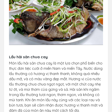
Lẩu hải sản chua cay
Món lẩu hải sản chua cay là một lựa chọn phổ biến cho
thực đơn tiệc cưới ở miền Nam và miền Tây. Nước dùng
lẩu thường có hương vị thanh thanh, không quá nhiều
dầu mỡ, và có màu vàng đẹp mắt. Hương vị của nước
lẩu thường chua chua ngọt ngọt, với một chút cay nhẹ
từ ớt, và mùi thơm của gừng và sả. Hải sản khi ngâm
trong lẩu thường tươi ngon, thơm ngon, và không có
mùi tanh. Khi ăn món lẩu này cùng với các loại rau và
bún tươi, bạn sẽ cảm nhận được hương vị thanh mát và
đậm đà của món ăn này một cách tối đa.