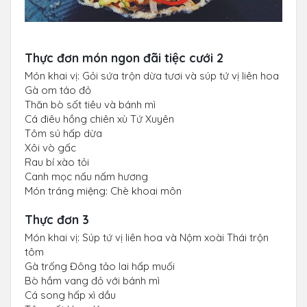
Thực đơn món ngon đãi tiệc cưới 2
Món khai vị: Gỏi sứa trộn dừa tươi và súp tứ vị liên hoa
Gà om táo đỏ
Thăn bò sốt tiêu và bánh mì
Cá điêu hồng chiên xù Tứ Xuyên
Tôm sú hấp dừa
Xôi vò gấc
Rau bí xào tỏi
Canh mọc nấu nấm hương
Món tráng miệng: Chè khoai môn
Thực đơn 3
Món khai vị: Súp tứ vị liên hoa và Nộm xoài Thái trộn
tôm
Gà trống Đông tảo lai hấp muối
Bò hầm vang đỏ với bánh mì
Cá song hấp xì dầu