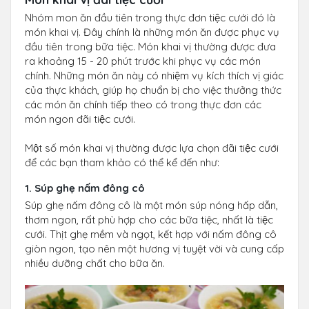
Nhóm mon ăn đầu tiên trong thực đơn tiệc cưới đó là
món khai vị. Đây chính là những món ăn được phục vụ
đầu tiên trong bữa tiệc. Món khai vị thường được đưa
ra khoảng 15 - 20 phút trước khi phục vụ các món
chính. Những món ăn này có nhiệm vụ kích thích vị giác
của thực khách, giúp họ chuẩn bị cho việc thưởng thức
các món ăn chính tiếp theo có trong thực đơn các
món ngon đãi tiệc cưới.
Một số món khai vị thường được lựa chọn đãi tiệc cưới
để các bạn tham khảo có thể kể đến như:
1. Súp ghẹ nấm đông cô
Súp ghẹ nấm đông cô là một món súp nóng hấp dẫn,
thơm ngon, rất phù hợp cho các bữa tiệc, nhất là tiệc
cưới. Thịt ghẹ mềm và ngọt, kết hợp với nấm đông cô
giòn ngon, tạo nên một hương vị tuyệt vời và cung cấp
nhiều dưỡng chất cho bữa ăn.