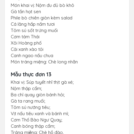
Món khai vị: Nộm đu đủ bò khô
Gà tần hạt sen
Phile bò chiên giòn kèm salad
Cá lăng hấp nấm tươi
Tôm sú sốt trứng muối
Cơm tám Thái
Xôi Hoàng phố
Cải xanh xào tỏi
Canh ngao nấu chua
Món tráng miệng: Chè long nhãn
Mẫu thực đơn 13
Khai vị: Súp tuyết nhĩ thịt gà xé;
Nộm thập cẩm;
Ba chỉ quay giòn bánh hỏi;
Gà ta rang muối;
Tôm sú nướng tiêu;
Vịt nấu tiêu xanh và bánh mì;
Cơm Thố Bào Ngư Quay;
Canh bóng thập cẩm;
Tráng miệng: Chè hồ đào.