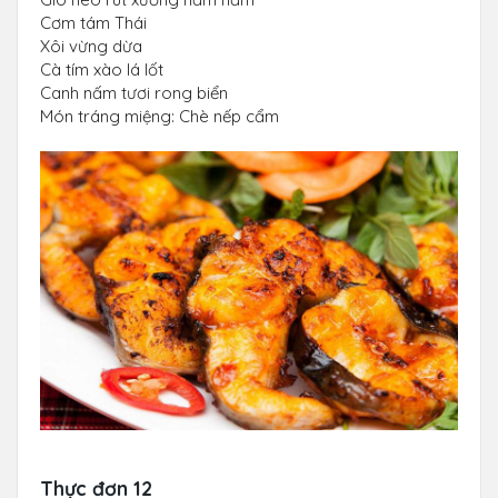
Cơm tám Thái
Xôi vừng dừa
Cà tím xào lá lốt
Canh nấm tươi rong biển
Món tráng miệng: Chè nếp cẩm
Thực đơn 12