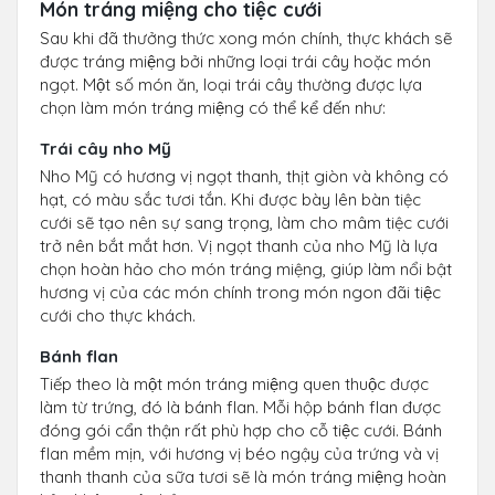
Món tráng miệng cho tiệc cưới
Sau khi đã thưởng thức xong món chính, thực khách sẽ
được tráng miệng bởi những loại trái cây hoặc món
ngọt. Một số món ăn, loại trái cây thường được lựa
chọn làm món tráng miệng có thể kể đến như:
Trái cây nho Mỹ
Nho Mỹ có hương vị ngọt thanh, thịt giòn và không có
hạt, có màu sắc tươi tắn. Khi được bày lên bàn tiệc
cưới sẽ tạo nên sự sang trọng, làm cho mâm tiệc cưới
trở nên bắt mắt hơn. Vị ngọt thanh của nho Mỹ là lựa
chọn hoàn hảo cho món tráng miệng, giúp làm nổi bật
hương vị của các món chính trong món ngon đãi tiệc
cưới cho thực khách.
Bánh flan
Tiếp theo là một món tráng miệng quen thuộc được
làm từ trứng, đó là bánh flan. Mỗi hộp bánh flan được
đóng gói cẩn thận rất phù hợp cho cỗ tiệc cưới. Bánh
flan mềm mịn, với hương vị béo ngậy của trứng và vị
thanh thanh của sữa tươi sẽ là món tráng miệng hoàn