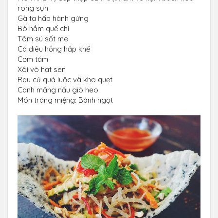
rong sụn
Gà ta hấp hành gừng
Bò hầm quế chi
Tôm sú sốt me
Cá điêu hồng hấp khế
Cơm tám
Xôi vò hạt sen
Rau củ quả luộc và kho quẹt
Canh măng nấu giò heo
Món tráng miệng: Bánh ngọt