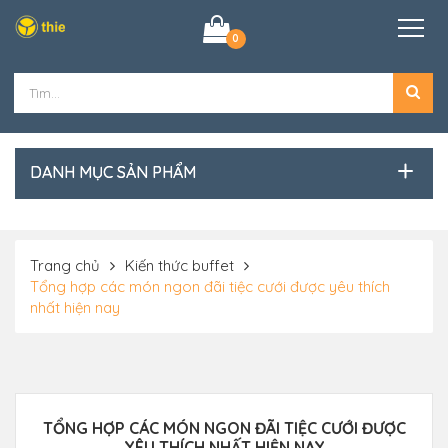
0
DANH MỤC SẢN PHẨM
Trang chủ
Kiến thức buffet
Tổng hợp các món ngon đãi tiệc cưới được yêu thích
nhất hiện nay
TỔNG HỢP CÁC MÓN NGON ĐÃI TIỆC CƯỚI ĐƯỢC
YÊU THÍCH NHẤT HIỆN NAY