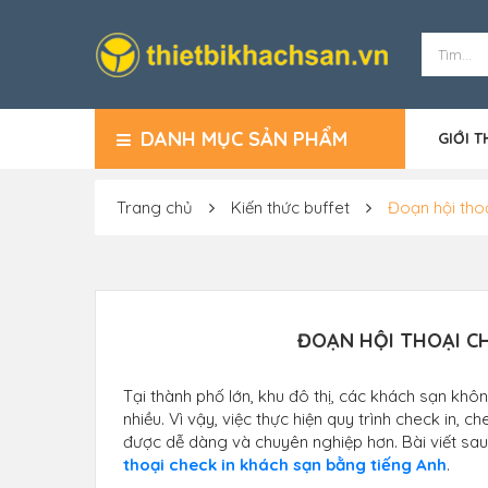
DANH MỤC SẢN PHẨM
GIỚI T
Trang chủ
Kiến thức buffet
Đoạn hội tho
ĐOẠN HỘI THOẠI C
Tại thành phố lớn, khu đô thị, các khách sạn kh
nhiều. Vì vậy, việc thực hiện quy trình check in, c
được dễ dàng và chuyên nghiệp hơn. Bài viết sa
thoại check in khách sạn bằng tiếng Anh
.