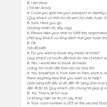
B: I am Anna
(
Tôi tên Anna
)
A: Could you give me your passport or identity 
(
Quý khách có thể cho tôi xem hộ chiếu hoặc 
B: Sure. Here you go.
(
Đương nhiên rồi, đây này
)
A: Please take your time to fulfill this registratio
(
Mời quý khách vui lòng dành thời gian hoàn th
B: Ok
(
tôi đã biết
)
A: Do you want to book any meals at hotel?
(
quý khách có muốn đặt bữa ăn nào ở khách s
B: Yes. I would like to book all meals
(
vâng, tôi muốn đặt toàn bộ các bữa ăn
)
A: Yes, breakfast is from 6am to 9am, lunch is 
there anything else that you want us to help?
(
bữa sáng bắt đầu từ 6h đến 9h sáng, bữa trưa s
đến 9h30 tối. Quý khách cần chúng tôi giúp gì 
B: No. That is all for now
(
à không, hiện tại thì chỉ vậy thôi
)
A: Your room number is 203 on the second floor. 