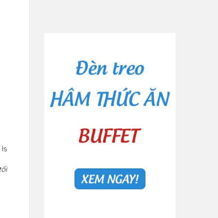
 Is
ối