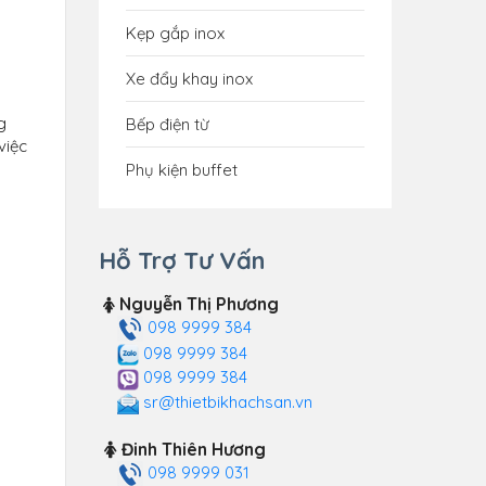
Kẹp gắp inox
Xe đẩy khay inox
g
Bếp điện từ
việc
Phụ kiện buffet
Hỗ Trợ Tư Vấn
Nguyễn Thị Phương
098 9999 384
098 9999 384
098 9999 384
sr@thietbikhachsan.vn
Đinh Thiên Hương
098 9999 031