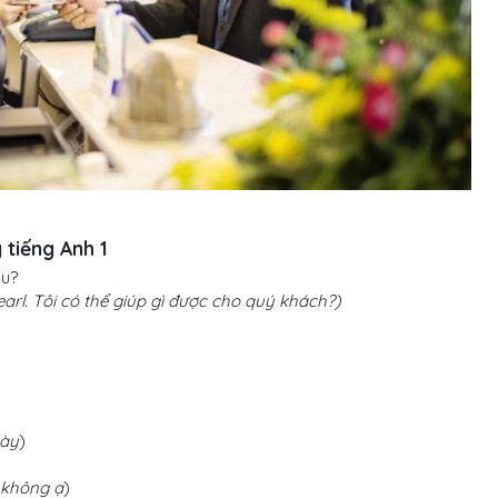
 tiếng Anh 1
ou?
rl. Tôi có thể giúp gì được cho quý khách?)
o
gày
)
 không ạ
)