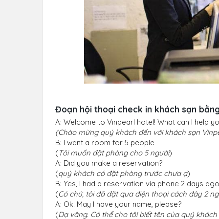
Đoạn hội thoại check in khách sạn bằng
A: Welcome to Vinpearl hotel! What can I help y
(Chào mừng quý khách đến với khách sạn Vinpea
B: I want a room for 5 people
(
Tôi muốn đặt phòng cho 5 người
)
A: Did you make a reservation?
(
quý khách có đặt phòng trước chưa ạ
)
B: Yes, I had a reservation via phone 2 days ag
(
Có chứ, tôi đã đặt qua điện thoại cách đây 2 n
A: Ok. May I have your name, please?
(
Dạ vâng. Có thể cho tôi biết tên của quý khách