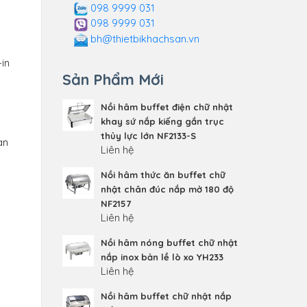
098 9999 031
098 9999 031
bh@thietbikhachsan.vn
-in
Sản Phẩm Mới
Nồi hâm buffet điện chữ nhật
khay sứ nắp kiếng gắn trục
thủy lực lớn NF2133-S
àn
Liên hệ
Nồi hâm thức ăn buffet chữ
nhật chân đúc nắp mở 180 độ
NF2157
Liên hệ
Nồi hâm nóng buffet chữ nhật
nắp inox bản lề lò xo YH233
Liên hệ
Nồi hâm buffet chữ nhật nắp