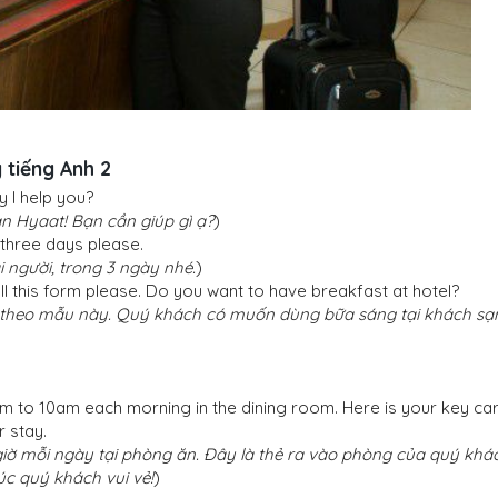
 tiếng Anh 2
 I help you?
 Hyaat! Bạn cần giúp gì ạ?
)
 three days please.
 người, trong 3 ngày nhé.
)
lfill this form please. Do you want to have breakfast at hotel?
in theo mẫu này. Quý khách có muốn dùng bữa sáng tại khách sạ
m to 10am each morning in the dining room. Here is your key car
r stay.
giờ mỗi ngày tại phòng ăn. Đây là thẻ ra vào phòng của quý khá
úc quý khách vui vẻ!
)