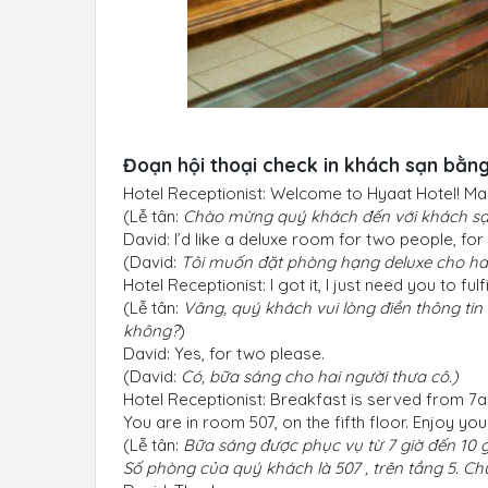
Đoạn hội thoại check in khách sạn bằng
Hotel Receptionist: Welcome to Hyaat Hotel! May
(Lễ tân:
Chào mừng quý khách đến với khách sạn
David: I’d like a deluxe room for two people, for
(David:
Tôi muốn đặt phòng hạng deluxe cho hai
Hotel Receptionist: I got it, I just need you to fu
(Lễ tân:
Vâng, quý khách vui lòng điền thông t
không?
)
David: Yes, for two please.
(David:
Có, bữa sáng cho hai người thưa cô.)
Hotel Receptionist: Breakfast is served from 7a
You are in room 507, on the fifth floor. Enjoy you
(Lễ tân:
Bữa sáng được phục vụ từ 7 giờ đến 10 
Số phòng của quý khách là 507 , trên tầng 5. Ch