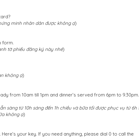
card?
Chứng minh nhân dân được không ạ
)
n form.
ành tờ phiếu đăng ký này nhé
)
ạn không ạ
)
ready from 10am till 1pm and dinner’s served from 6pm to 9.30pm.
ẵn sàng từ 10h sáng đến 1h chiều và bữa tối được phục vụ từ 6h t
nữa không ạ
)
Here’s your key. If you need anything, please dial 0 to call the