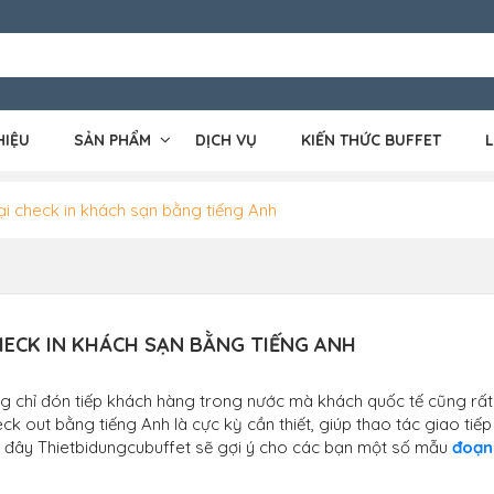
HIỆU
SẢN PHẨM
DỊCH VỤ
KIẾN THỨC BUFFET
L
ại check in khách sạn bằng tiếng Anh
HECK IN KHÁCH SẠN BẰNG TIẾNG ANH
ông chỉ đón tiếp khách hàng trong nước mà khách quốc tế cũng rất
heck out bằng tiếng Anh là cực kỳ cần thiết, giúp thao tác giao tiếp
u đây Thietbidungcubuffet sẽ gợi ý cho các bạn một số mẫu
đoạn