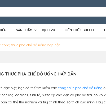
HIỆU
SẢN PHẨM
DỊCH VỤ
KIẾN THỨC BUFFET
L
 công thức pha chế đồ uống hấp dẫn
G THỨC PHA CHẾ ĐỒ UỐNG HẤP DẪN
à đặc biệt, bạn có thể tìm kiếm các
công thức pha chế đồ uống
đ
ác loại cocktail, sinh tố, nước ép cho đến cà phê và trà, có vô 
bạn có thể thử nghiệm và tùy chỉnh theo sở thích của mình. Hãy 