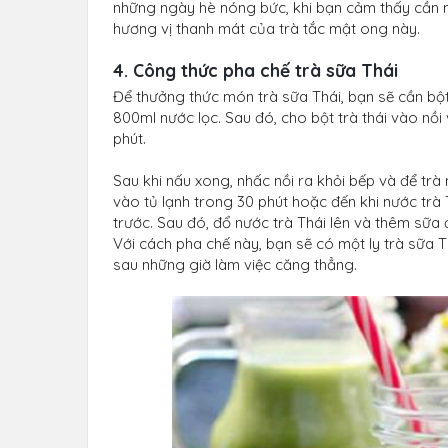
những ngày hè nóng bức, khi bạn cảm thấy cần m
hương vị thanh mát của trà tắc mật ong này.
4. Công thức pha chế trà sữa Thái
Để thưởng thức món trà sữa Thái, bạn sẽ cần bột 
800ml nước lọc. Sau đó, cho bột trà thái vào nồi
phút.
Sau khi nấu xong, nhấc nồi ra khỏi bếp và để trà 
vào tủ lạnh trong 30 phút hoặc đến khi nước trà
trước. Sau đó, đổ nước trà Thái lên và thêm sữa
Với cách pha chế này, bạn sẽ có một ly trà sữa
sau những giờ làm việc căng thẳng.