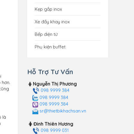
Kẹp gắp inox
Xe đẩy khay inox
Bếp điện từ
Phụ kiện buffet
Hỗ Trợ Tư Vấn
i
 hơn.
Nguyễn Thị Phương
 cũng
098 9999 384
098 9999 384
098 9999 384
sr@thietbikhachsan.vn
 là
a
Đinh Thiên Hương
098 9999 031