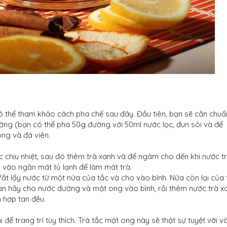
 thể tham khảo cách pha chế sau đây. Đầu tiên, bạn sẽ cần chuẩ
ờng (bạn có thể pha 50g đường với 50ml nước lọc, đun sôi và để
óng và đá viên.
 chịu nhiệt, sau đó thêm trà xanh và để ngâm cho đến khi nước t
rà vào ngăn mát tủ lạnh để làm mát trà.
Vắt lấy nước từ một nửa của tắc và cho vào bình. Nửa còn lại của 
 bạn hãy cho nước đường và mật ong vào bình, rồi thêm nước trà x
 hợp tan đều.
 để trang trí tùy thích. Trà tắc mật ong này sẽ thật sự tuyệt vời v