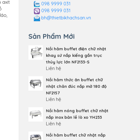
 axit
098 9999 031
ồ
098 9999 031
đáo,
bh@thietbikhachsan.vn
Sản Phẩm Mới
Nồi hâm buffet điện chữ nhật
khay sứ nắp kiếng gắn trục
thủy lực lớn NF2133-S
Liên hệ
Nồi hâm thức ăn buffet chữ
nhật chân đúc nắp mở 180 độ
NF2157
Liên hệ
Nồi hâm nóng buffet chữ nhật
nắp inox bản lề lò xo YH233
Liên hệ
Nồi hâm buffet chữ nhật nắp