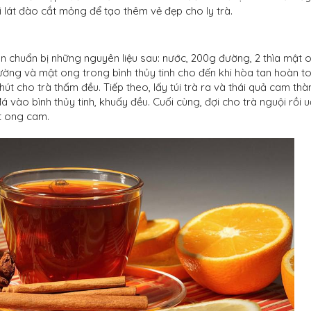
i lát đào cắt mỏng để tạo thêm vẻ đẹp cho ly trà.
 chuẩn bị những nguyên liệu sau: nước, 200g đường, 2 thìa mật o
đường và mật ong trong bình thủy tinh cho đến khi hòa tan hoàn t
út cho trà thấm đều. Tiếp theo, lấy túi trà ra và thái quả cam thà
 vào bình thủy tinh, khuấy đều. Cuối cùng, đợi cho trà nguội rồi 
t ong cam.