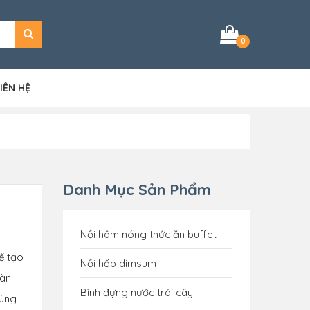
0
IÊN HỆ
Danh Mục Sản Phẩm
Nồi hâm nóng thức ăn buffet
ể tạo
Nồi hấp dimsum
vàn
Bình đựng nước trái cây
cùng