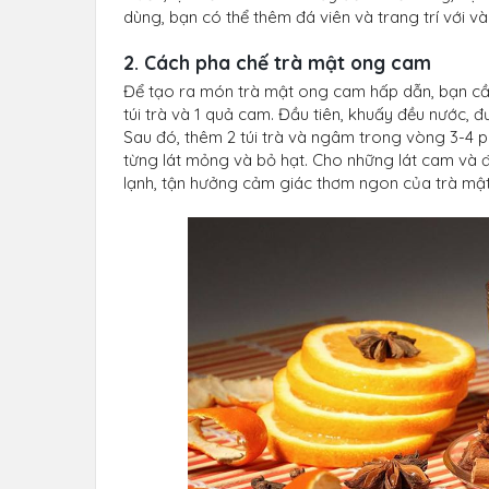
dùng, bạn có thể thêm đá viên và trang trí với và
2. Cách pha chế trà mật ong cam
Để tạo ra món trà mật ong cam hấp dẫn, bạn cần
túi trà và 1 quả cam. Đầu tiên, khuấy đều nước, 
Sau đó, thêm 2 túi trà và ngâm trong vòng 3-4 ph
từng lát mỏng và bỏ hạt. Cho những lát cam và đá
lạnh, tận hưởng cảm giác thơm ngon của trà mậ