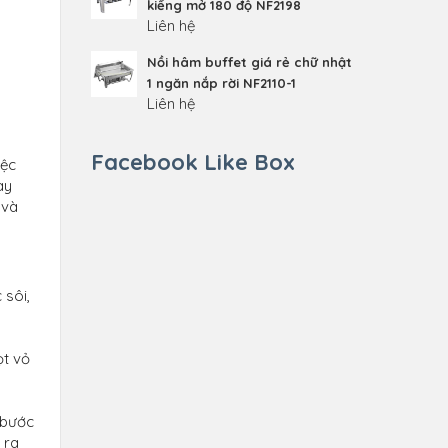
kiếng mở 180 độ NF2198
Liên hệ
Nồi hâm buffet giá rẻ chữ nhật
1 ngăn nắp rời NF2110-1
Liên hệ
Facebook Like Box
iệc
ay
 và
 sôi,
ọt vỏ
 bước
 ra