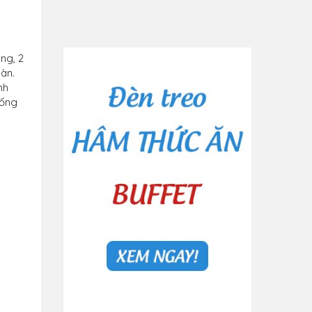
ng, 2
oàn.
nh
uống