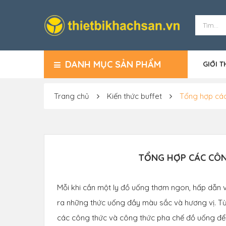
DANH MỤC SẢN PHẨM
GIỚI T
Trang chủ
Kiến thức buffet
Tổng hợp các
TỔNG HỢP CÁC CÔN
Mỗi khi cần một ly đồ uống thơm ngon, hấp dẫn v
ra những thức uống đầy màu sắc và hương vị. Từ c
các công thức và công thức pha chế đồ uống để 