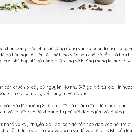
 lựa chọn công thức pha chế cũng đóng vai trò quan trọng trong v
 sở hữu nguyên liệu tốt nhất cho việc pha chế trà tắc, trà hoa h
g thức phù hợp, thì đồ uống cuối cùng sẽ không mang lại hương vị
ần chuẩn bị đầy đủ nguyên liệu như 5-7 gói trà túi lọc, 1 lít nước
ào chín cắt lát mỏng để trang trí và đá viên.
óng vào và để khoảng 8-10 phút để trà ngấm đều. Tiếp theo, bạn g
 cát với lát đào và để khoảng 10 phút để đào ngấm với đường.
sinh tố và xay nhuyễn. Sau đó, bạn đổ hỗn hợp đào vào nồi trà ở
n cho hỗn hợp nước trà đào vào bình và để vào tủ lạnh. Khi cần lấy