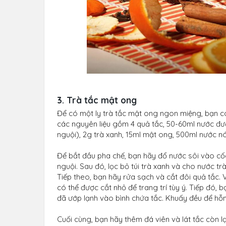
3. Trà tắc mật ong
Để có một ly trà tắc mật ong ngon miệng, bạn có
các nguyên liệu gồm 4 quả tắc, 50-60ml nước đư
nguội), 2g trà xanh, 15ml mật ong, 500ml nước n
Để bắt đầu pha chế, bạn hãy đổ nước sôi vào cốc
nguội. Sau đó, lọc bỏ túi trà xanh và cho nước t
Tiếp theo, bạn hãy rửa sạch và cắt đôi quả tắc. 
có thể được cắt nhỏ để trang trí tùy ý. Tiếp đó,
đã ướp lạnh vào bình chứa tắc. Khuấy đều để hỗn
Cuối cùng, bạn hãy thêm đá viên và lát tắc còn lại