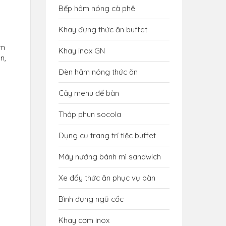
Bếp hâm nóng cà phê
Khay đựng thức ăn buffet
ơm
Khay inox GN
n,
Đèn hâm nóng thức ăn
Cây menu để bàn
Tháp phun socola
Dụng cụ trang trí tiệc buffet
Máy nướng bánh mì sandwich
Xe đẩy thức ăn phục vụ bàn
Bình đựng ngũ cốc
Khay cơm inox