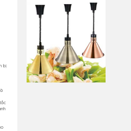
n bị
rà
tắc
anh
ào