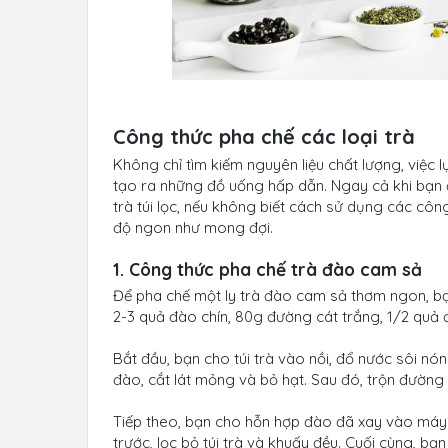
Công thức pha chế các loại trà
Không chỉ tìm kiếm nguyên liệu chất lượng, việc
tạo ra những đồ uống hấp dẫn. Ngay cả khi bạn đã
trà túi lọc, nếu không biết cách sử dụng các côn
độ ngon như mong đợi.
1. Công thức pha chế trà đào cam sả
Để pha chế một ly trà đào cam sả thơm ngon, bạn c
2-3 quả đào chín, 80g đường cát trắng, 1/2 quả đ
Bắt đầu, bạn cho túi trà vào nồi, đổ nước sôi n
đào, cắt lát mỏng và bỏ hạt. Sau đó, trộn đường
Tiếp theo, bạn cho hỗn hợp đào đã xay vào máy 
trước, lọc bỏ túi trà và khuấy đều. Cuối cùng, bạ