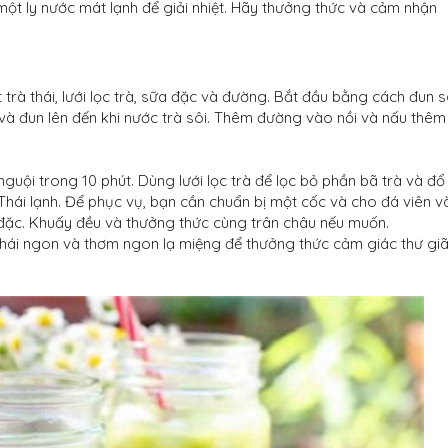
ột ly nước mát lạnh để giải nhiệt. Hãy thưởng thức và cảm nhận
trà thái, lưới lọc trà, sữa đặc và đường. Bắt đầu bằng cách đun s
 và đun lên đến khi nước trà sôi. Thêm đường vào nồi và nấu thêm
nguội trong 10 phút. Dùng lưới lọc trà để lọc bỏ phần bã trà và đổ
 Thái lạnh. Để phục vụ, bạn cần chuẩn bị một cốc và cho đá viên 
 đặc. Khuấy đều và thưởng thức cùng trân châu nếu muốn.
 Thái ngon và thơm ngon lạ miệng để thưởng thức cảm giác thư gi