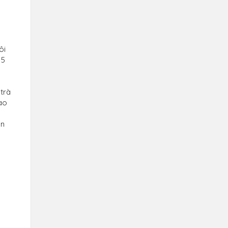
ôi
 5
 trà
vào
ãn