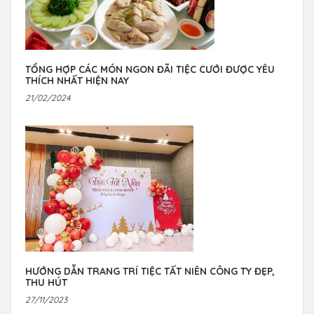
TỔNG HỢP CÁC MÓN NGON ĐÃI TIỆC CƯỚI ĐƯỢC YÊU
THÍCH NHẤT HIỆN NAY
21/02/2024
HƯỚNG DẪN TRANG TRÍ TIỆC TẤT NIÊN CÔNG TY ĐẸP,
THU HÚT
27/11/2023