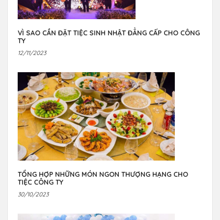
VÌ SAO CẦN ĐẶT TIỆC SINH NHẬT ĐẲNG CẤP CHO CÔNG
TY
12/11/2023
TỔNG HỢP NHỮNG MÓN NGON THƯỢNG HẠNG CHO
TIỆC CÔNG TY
30/10/2023