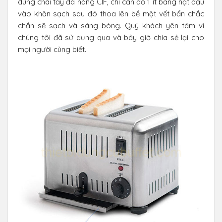
dùng chai tẩy đa năng CIF, chỉ cần đổ 1 ít bằng hạt đậu
vào khăn sạch sau đó thoa lên bề mặt vết bẩn chắc
chắn sẽ sạch và sáng bóng. Quý khách yên tâm vì
chúng tôi đã sử dụng qua và bây giờ chia sẻ lại cho
mọi người cùng biết.