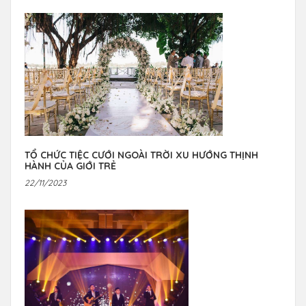
TỔ CHỨC TIỆC CƯỚI NGOÀI TRỜI XU HƯỚNG THỊNH
HÀNH CỦA GIỚI TRẺ
22/11/2023