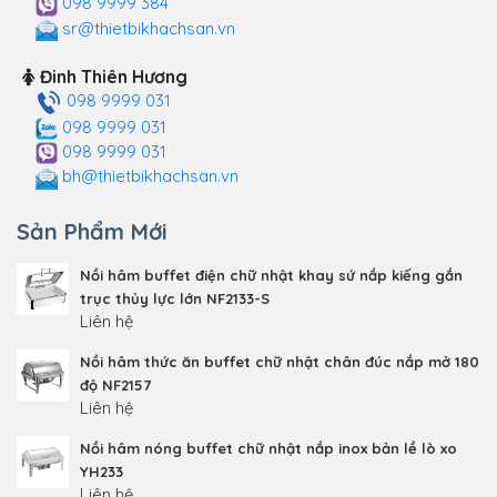
098 9999 384
sr@thietbikhachsan.vn
Đinh Thiên Hương
098 9999 031
098 9999 031
098 9999 031
bh@thietbikhachsan.vn
Sản Phẩm Mới
Nồi hâm buffet điện chữ nhật khay sứ nắp kiếng gắn
trục thủy lực lớn NF2133-S
Liên hệ
Nồi hâm thức ăn buffet chữ nhật chân đúc nắp mở 180
độ NF2157
Liên hệ
Nồi hâm nóng buffet chữ nhật nắp inox bản lề lò xo
YH233
Liên hệ