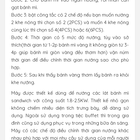
gạt bánh mì.
Bước 3: bật công tắc có 2 chế độ nếu bạn muốn nướng
2 khe nóng thì chọn số 2 (2PCS) và muốn 4 khe nóng
cùng lúc thì chọn số 4(4PCS) hoặc 6(6PCS).
Bước 4: Thời gian có 5 mức độ nướng, tùy vào sở
thích(thời gian từ 1-2p bánh mì vàng ít không giòn từ 3-
4p giúp bánh mì giòn vàng đều thơm hơn) vặn núm
thời gian để điều chỉnh thời gian nướng sao cho phù
hợp.
Bước 5: Sau khi thấy bánh vàng thơm lấy bánh ra khỏi
khe nướng.
Máy được thiết kế dùng để nướng các lát bánh mì
sandwich với công suất 1.8-2.5KW. Thiết kế nhỏ gọn
không chiếm nhiều diện tích trưng bày, dễ dàng sử
dụng. Ngoài sử dụng trong tiệc buffet thì trong gia
đình cũng sử dụng phục vụ trong những bữa ăn sáng.
Máy có các chế độ điều chỉnh thời gian nướng khác
nhau phù hợp với mọi nhu cầu sử dụng của mỗi người