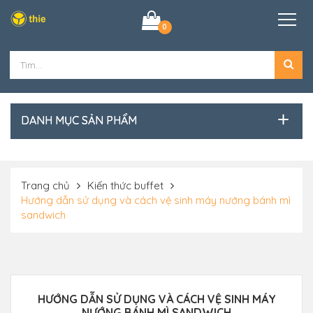
0
DANH MỤC SẢN PHẨM
Trang chủ
Kiến thức buffet
Hướng dẫn sử dụng và cách vệ sinh máy nướng bánh mì
sandwich
HƯỚNG DẪN SỬ DỤNG VÀ CÁCH VỆ SINH MÁY
NƯỚNG BÁNH MÌ SANDWICH