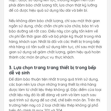
phải đảm bảo chất lượng tốt, lựa chọn thật kỹ lưỡng
để có được hiệu quả sử dụng lâu dài và bền bỉ.
Nếu không đảm bảo chất lượng, chỉ sau một thời gian
ngắn sử dụng, chắc chắn chi phi sửa chữa, bảo trì và
bảo dưỡng sẽ rất cao. Điều này còn gây tốn kém về
chi phí lẫn thời gian đối với bộ phận kỹ thuật trong nhà
hàng, khách sạn. Nhất là đối với các thiết bị trong bếp
nhà hàng có tần suất sử dụng liên tục, chỉ sau một thời
gian sử dụng sẽ giảm chất lượng, giảm hiệu quả hoàn
thành các món ăn phục vụ thực khách.
3. Lựa chọn trang trang thiết bị trong bếp
dễ vệ sinh
Để đảm bảo thuận tiện nhất trong quá trình sử dụng,
các bạn nên lựa chọn những trang thiết bị nhà hàng
được làm từ chất liệu thép không gỉ. Đặc điểm của loại
chất liệu này đó là dễ dàng vệ sinh và làm sạch sau
quá trình sử dụng để sơ chế, chế biến món ăn. Trên thị
trường hiện nay có 2 loại chất liệu thép không gỉ phổ
biến đó chính là inox 201 và 304.