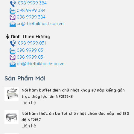
098 9999 384
098 9999 384
098 9999 384
sr@thietbikhachsan.vn
Đinh Thiên Hương
098 9999 031
098 9999 031
098 9999 031
bh@thietbikhachsan.vn
Sản Phẩm Mới
Nồi hâm buffet điện chữ nhật khay sứ nắp kiếng gắn
trục thủy lực lớn NF2133-S
Liên hệ
Nồi hâm thức ăn buffet chữ nhật chân đúc nắp mở 180
độ NF2157
Liên hệ