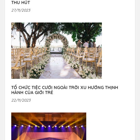
THU HÚT
27/11/2023
TỔ CHỨC TIỆC CƯỚI NGOÀI TRỜI XU HƯỚNG THỊNH
HÀNH CỦA GIỚI TRẺ
22/11/2023