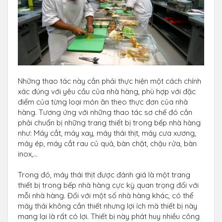
Những thao tác này cần phải thực hiện một cách chính
xác đúng với yêu cầu của nhà hàng, phù hợp với đặc
điểm của từng loại món ăn theo thực đơn của nhà
hàng. Tương ứng với những thao tác sơ chế đó cần
phải chuẩn bị những trang thiết bị trong bếp nhà hàng
như: Máy cắt, máy xay, máy thái thịt, máy cưa xương,
máy ép, máy cắt rau củ quả, bàn chặt, chậu rửa, bàn
inox,...
Trong đó, máy thái thịt được đánh giá là một trang
thiết bị trong bếp nhà hàng cực kỳ quan trọng đối với
mỗi nhà hàng. Đối với một số nhà hàng khác, có thể
máy thái không cần thiết nhưng lợi ích mà thiết bị này
mang lại là rất có lợi. Thiết bị này phát huy nhiều công