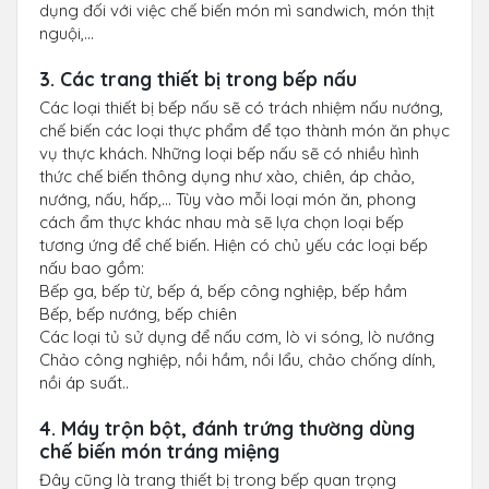
dụng đối với việc chế biến món mì sandwich, món thịt
nguội,...
3. Các trang thiết bị trong bếp nấu
Các loại thiết bị bếp nấu sẽ có trách nhiệm nấu nướng,
chế biến các loại thực phẩm để tạo thành món ăn phục
vụ thực khách. Những loại bếp nấu sẽ có nhiều hình
thức chế biến thông dụng như xào, chiên, áp chảo,
nướng, nấu, hấp,... Tùy vào mỗi loại món ăn, phong
cách ẩm thực khác nhau mà sẽ lựa chọn loại bếp
tương ứng để chế biến. Hiện có chủ yếu các loại bếp
nấu bao gồm:
Bếp ga, bếp từ, bếp á, bếp công nghiệp, bếp hầm
Bếp, bếp nướng, bếp chiên
Các loại tủ sử dụng để nấu cơm, lò vi sóng, lò nướng
Chảo công nghiệp, nồi hầm, nồi lẩu, chảo chống dính,
nồi áp suất..
4. Máy trộn bột, đánh trứng thường dùng
chế biến món tráng miệng
Đây cũng là trang thiết bị trong bếp quan trọng