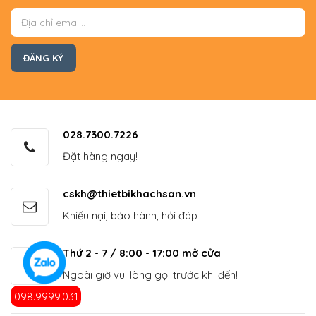
028.7300.7226
Đặt hàng ngay!
cskh@thietbikhachsan.vn
Khiếu nại, bảo hành, hỏi đáp
Thứ 2 - 7 / 8:00 - 17:00 mở cửa
Ngoài giờ vui lòng gọi trước khi đến!
098.9999.031