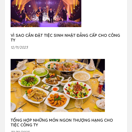
VÌ SAO CẦN ĐẶT TIỆC SINH NHẬT ĐẲNG CẤP CHO CÔNG
TY
12/11/2023
TỔNG HỢP NHỮNG MÓN NGON THƯỢNG HẠNG CHO
TIỆC CÔNG TY