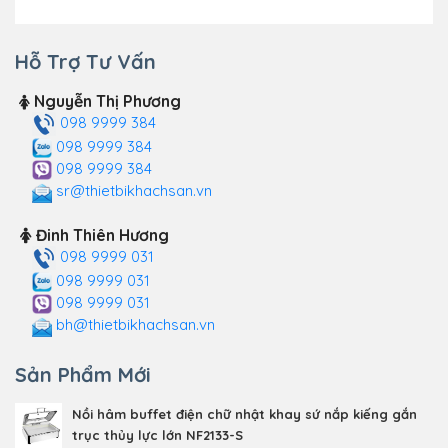
Hỗ Trợ Tư Vấn
Nguyễn Thị Phương
098 9999 384
098 9999 384
098 9999 384
sr@thietbikhachsan.vn
Đinh Thiên Hương
098 9999 031
098 9999 031
098 9999 031
bh@thietbikhachsan.vn
Sản Phẩm Mới
Nồi hâm buffet điện chữ nhật khay sứ nắp kiếng gắn
trục thủy lực lớn NF2133-S