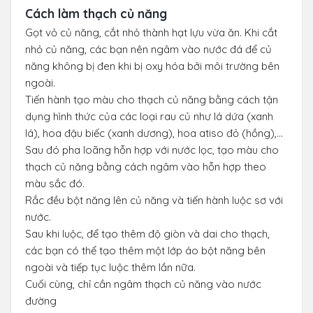
Cách làm thạch củ năng
Gọt vỏ củ năng, cắt nhỏ thành hạt lựu vừa ăn. Khi cắt
nhỏ củ năng, các bạn nên ngâm vào nước đá để củ
năng không bị đen khi bị oxy hóa bởi môi trường bên
ngoài.
Tiến hành tạo màu cho thạch củ năng bằng cách tận
dụng hình thức của các loại rau củ như lá dứa (xanh
lá), hoa đậu biếc (xanh dương), hoa atiso đỏ (hồng),…
Sau đó pha loãng hỗn hợp với nước lọc, tạo màu cho
thạch củ năng bằng cách ngâm vào hỗn hợp theo
màu sắc đó.
Rắc đều bột năng lên củ năng và tiến hành luộc sơ với
nước.
Sau khi luộc, để tạo thêm độ giòn và dai cho thạch,
các bạn có thể tạo thêm một lớp áo bột năng bên
ngoài và tiếp tục luộc thêm lần nữa.
Cuối cùng, chỉ cần ngâm thạch củ năng vào nước
đường