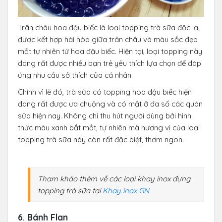
Trân châu hoa đậu biếc là loại topping trà sữa độc lạ,
được kết hợp hài hòa giữa trân châu và màu sắc đẹp
mắt tự nhiên từ hoa đậu biếc. Hiện tại, loại topping này
đang rất được nhiều bạn trẻ yêu thích lựa chọn để đáp
ứng nhu cầu sở thích của cá nhân.
Chính vì lẽ đó, trà sữa có topping hoa đậu biếc hiện
đang rất được ưa chuộng và có mặt ở đa số các quán
sữa hiện nay. Không chỉ thu hút người dùng bởi hình
thức màu xanh bắt mắt, tự nhiên mà hương vị của loại
topping trà sữa này còn rất đặc biệt, thơm ngon.
Tham khảo thêm về các loại khay inox đựng
topping trà sữa tại
Khay inox GN
6. Bánh Flan