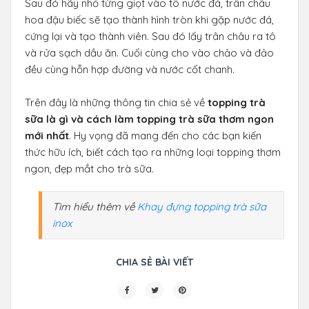
Sau đó hãy nhỏ từng giọt vào tô nước đá, trân châu
hoa đậu biếc sẽ tạo thành hình tròn khi gặp nước đá,
cứng lại và tạo thành viên. Sau đó lấy trân châu ra tô
và rửa sạch dầu ăn. Cuối cùng cho vào chảo và đảo
đều cùng hỗn hợp đường và nước cốt chanh.
Trên đây là những thông tin chia sẻ về
topping trà
sữa là gì và cách làm topping trà sữa thơm ngon
mới nhất
. Hy vọng đã mang đến cho các bạn kiến
thức hữu ích, biết cách tạo ra những loại topping thơm
ngon, đẹp mắt cho trà sữa.
Tìm hiểu thêm về
Khay đựng topping trà sữa
inox
CHIA SẺ BÀI VIẾT