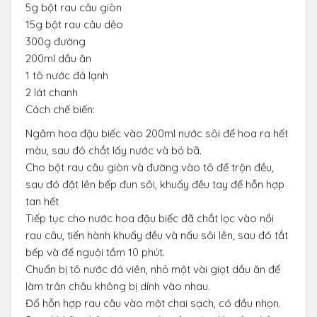
5g bột rau câu giòn
15g bột rau câu dẻo
300g đường
200ml dầu ăn
1 tô nước đá lạnh
2 lát chanh
Cách chế biến:
Ngâm hoa đậu biếc vào 200ml nước sôi để hoa ra hết
màu, sau đó chắt lấy nước và bỏ bã.
Cho bột rau câu giòn và đường vào tô để trộn đều,
sau đó đặt lên bếp đun sôi, khuấy đều tay để hỗn hợp
tan hết
Tiếp tục cho nước hoa đậu biếc đã chắt lọc vào nồi
rau câu, tiến hành khuấy đều và nấu sôi lên, sau đó tắt
bếp và để nguội tầm 10 phút.
Chuẩn bị tô nước đá viên, nhỏ một vài giọt dầu ăn để
làm trân châu không bị dính vào nhau.
Đổ hỗn hợp rau câu vào một chai sạch, có đầu nhọn.