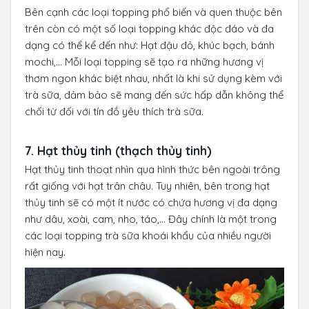
Bên cạnh các loại topping phổ biến và quen thuộc bên
trên còn có một số loại topping khác độc đáo và đa
dạng có thể kể đến như: Hạt đậu đỏ, khúc bạch, bánh
mochi,… Mỗi loại topping sẽ tạo ra những hương vị
thơm ngon khác biệt nhau, nhất là khi sử dụng kèm với
trà sữa, đảm bảo sẽ mang đến sức hấp dẫn không thể
chối từ đối với tín đồ yêu thích trà sữa.
7. Hạt thủy tinh (thạch thủy tinh)
Hạt thủy tinh thoạt nhìn qua hình thức bên ngoài trông
rất giống với hạt trân châu. Tuy nhiên, bên trong hạt
thủy tinh sẽ có một ít nước có chứa hương vị đa dạng
như dâu, xoài, cam, nho, táo,… Đây chính là một trong
các loại topping trà sữa khoái khẩu của nhiều người
hiện nay.