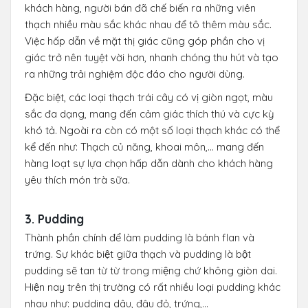
khách hàng, người bán đã chế biến ra những viên
thạch nhiều màu sắc khác nhau để tô thêm màu sắc.
Việc hấp dẫn về mặt thị giác cũng góp phần cho vị
giác trở nên tuyệt vời hơn, nhanh chóng thu hút và tạo
ra những trải nghiệm độc đáo cho người dùng.
Đặc biệt, các loại thạch trái cây có vị giòn ngọt, màu
sắc đa dạng, mang đến cảm giác thích thú và cực kỳ
khó tả. Ngoài ra còn có một số loại thạch khác có thể
kể đến như: Thạch củ năng, khoai môn,... mang đến
hàng loạt sự lựa chọn hấp dẫn dành cho khách hàng
yêu thích món trà sữa.
3. Pudding
Thành phần chính để làm pudding là bánh flan và
trứng. Sự khác biệt giữa thạch và pudding là bột
pudding sẽ tan từ từ trong miệng chứ không giòn dai.
Hiện nay trên thị trường có rất nhiều loại pudding khác
nhau như: pudding dâu, đậu đỏ, trứng,...