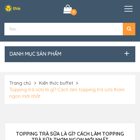
0
DANH MỤC SẢN PHẨM
Trang chủ
Kiến thức buffet
Topping trà sữa là gì? Cách làm topping trà sữa thơm
ngon mới nhất
TOPPING TRÀ SỮA LÀ GÌ? CÁCH LÀM TOPPING
TRÀ SỮA THƠM NGON MỚI NHẤT