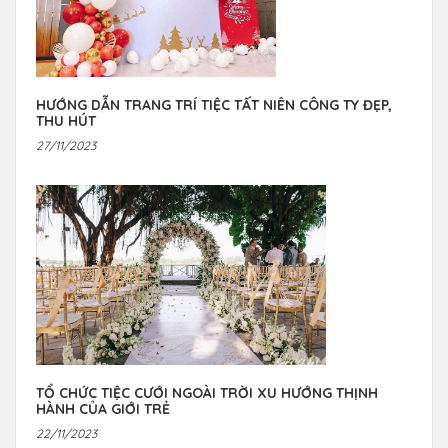
HƯỚNG DẪN TRANG TRÍ TIỆC TẤT NIÊN CÔNG TY ĐẸP,
THU HÚT
27/11/2023
TỔ CHỨC TIỆC CƯỚI NGOÀI TRỜI XU HƯỚNG THỊNH
HÀNH CỦA GIỚI TRẺ
22/11/2023