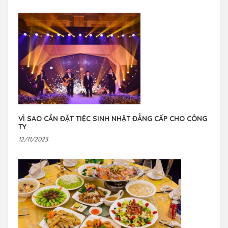
VÌ SAO CẦN ĐẶT TIỆC SINH NHẬT ĐẲNG CẤP CHO CÔNG
TY
12/11/2023