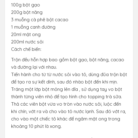
100g bột gạo
200g bột năng
3 muỗng cà phê bột cacao
1 muỗng canh đường
20ml mật ong
200ml nước sôi
Cách chế biến:
Trộn đều hỗn hợp bao gồm bột gạo, bột năng, cacao
và đường lại với nhau.
Tiến hành cho từ từ nước sôi vào tô, dùng đũa trộn bột
để tạo ra sự kết dính, sau đó nhào bột đến khi mịn.
Tráng một lớp bột mỏng lên dĩa , sử dụng tay vo bột
thành từng viên nhỏ để tạo hình cho topping trà sữa.
Thả các viên bột vừa vo tròn vào nước sôi, luộc đến
khi chín, vớt ra và cho vào tô nước lạnh. Sau đó vớt ra,
cho vào một chiếc tô khác để ngâm mật ong trong
khoảng 10 phút là xong.