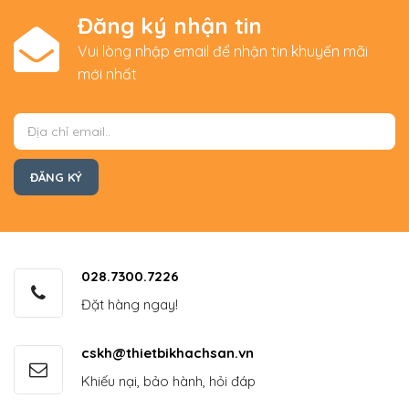
Đăng ký nhận tin
Vui lòng nhập email để nhận tin khuyến mãi
mới nhất
028.7300.7226
Đặt hàng ngay!
cskh@thietbikhachsan.vn
Khiếu nại, bảo hành, hỏi đáp