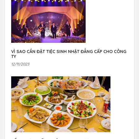
VÌ SAO CẦN ĐẶT TIỆC SINH NHẬT ĐẲNG CẤP CHO CÔNG
TY
12/11/2023