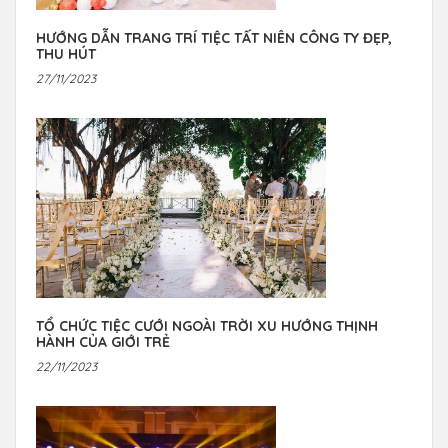
HƯỚNG DẪN TRANG TRÍ TIỆC TẤT NIÊN CÔNG TY ĐẸP,
THU HÚT
27/11/2023
TỔ CHỨC TIỆC CƯỚI NGOÀI TRỜI XU HƯỚNG THỊNH
HÀNH CỦA GIỚI TRẺ
22/11/2023