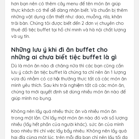
hơn bạn nên có thêm cây menu để tên món ăn giúp
thực khách có thể dễ dàng nhận biết. Và chuẩn bị thêm
những vật dụng cần thiết như: dao, muỗng, nĩa, khăn
trải bàn. Chúng tôi được biết đến 2 đơn vị chuyên cho
thuê đồ tiệc buffet tại hồ chí minh và hà nội chất lượng
và uy tín.
Những lưu ý khi đi ăn buffet cho
những ai chưa biết tiệc buffet là gì
Dù là món ăn nào đi chăng nữa thì các bạn cũng cần
lưu ý cách ăn tiệc buffet là chúng ta chỉ nên ăn 1 lượng
vừa đủ nhằm có cơ hội thưởng thưc tất cả các món ăn
mình yêu thích. Sau khi trải nghiệm tất cả các món ăn,
chúng ta mới quyết định sẽ dùng nhiều món ăn nào để
giúp mình no bụng.
Không nên lấy quá nhiều thức ăn và nhiều món ăn
trong một lần. Chỉ lấy một món ăn nào đó với số lượng
nhiều (lấy hết phần của người khác). sức ăn của mình
bao nhiêu thì chỉ việc lấy bấy nhiêu. Không nên lấy quá
hai đĩa cùng một lúc, trên mỗi đĩa bạn chỉ nên lấy tối đa