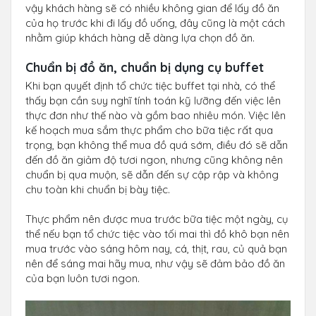
vậy khách hàng sẽ có nhiều không gian để lấy đồ ăn
của họ trước khi đi lấy đồ uống, đây cũng là một cách
nhằm giúp khách hàng dễ dàng lựa chọn đồ ăn.
Chuẩn bị đồ ăn, chuẩn bị dụng cụ buffet
Khi bạn quyết định tổ chức tiệc buffet tại nhà, có thể
thấy bạn cần suy nghĩ tính toán kỹ lưỡng đến việc lên
thực đơn như thế nào và gồm bao nhiêu món. Việc lên
kế hoạch mua sắm thực phẩm cho bữa tiệc rất qua
trọng, bạn không thể mua đồ quá sớm, điều đó sẽ dẫn
đến đồ ăn giảm độ tươi ngon, nhưng cũng không nên
chuẩn bị qua muộn, sẽ dẫn đến sự cập rập và không
chu toàn khi chuẩn bị bày tiệc.
Thực phẩm nên được mua trước bữa tiệc một ngày, cụ
thể nếu bạn tổ chức tiệc vào tối mai thì đồ khô bạn nên
mua trước vào sáng hôm nay, cá, thịt, rau, củ quả bạn
nên để sáng mai hãy mua, như vậy sẽ đảm bảo đồ ăn
của bạn luôn tươi ngon.