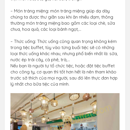
– Món tráng miệng: món tráng miệng giúp dạ dày
chúng ta được thư giãn sau khi ăn nhiều đạm, thông
thường món tráng miệng bao gồm các loại chè, sữa
chua, hoa quả, các loại bánh ngọt,…
– Thức uống: Thức uống cũng quan trọng không kém
trong tiệc buffet, tùy vào từng buổi tiệc sẽ có những
loại thức uống khác nhau, nhưng phổ biến nhất là: sữa,
nước ép trái cây, cà phê, trà,…
Nếu bạn là người tự tổ chức tiệc, hoặc đặt tiệc buffet
cho công ty, cơ quan thì tốt hơn hết là nên tham khảo
trước sở thích của mọi người, sau đó lên thực đơn hợp
lý nhất cho bữa tiệc của mình.