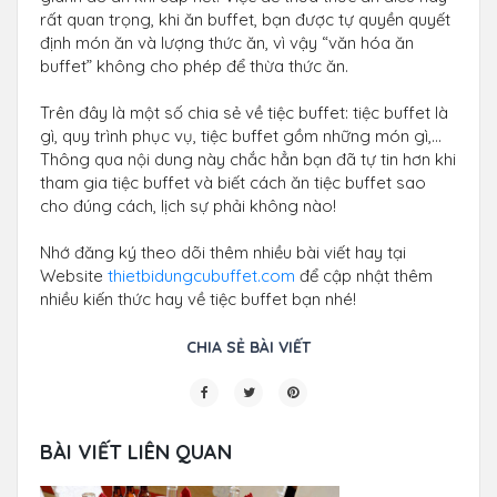
rất quan trọng, khi ăn buffet, bạn được tự quyền quyết
định món ăn và lượng thức ăn, vì vậy “văn hóa ăn
buffet” không cho phép để thừa thức ăn.
Trên đây là một số chia sẻ về tiệc buffet: tiệc buffet là
gì, quy trình phục vụ, tiệc buffet gồm những món gì,…
Thông qua nội dung này chắc hẳn bạn đã tự tin hơn khi
tham gia tiệc buffet và biết cách ăn tiệc buffet sao
cho đúng cách, lịch sự phải không nào!
Nhớ đăng ký theo dõi thêm nhiều bài viết hay tại
Website
thietbidungcubuffet.com
để cập nhật thêm
nhiều kiến thức hay về tiệc buffet bạn nhé!
CHIA SẺ BÀI VIẾT
BÀI VIẾT LIÊN QUAN