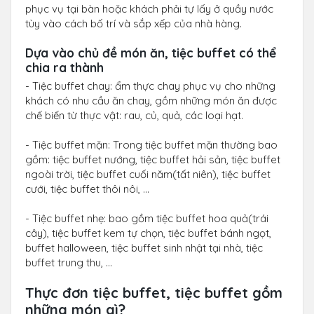
phục vụ tại bàn hoặc khách phải tự lấy ở quầy nước
tùy vào cách bố trí và sắp xếp của nhà hàng.
Dựa vào chủ đề món ăn, tiệc buffet có thể
chia ra thành
- Tiệc buffet chay: ẩm thực chay phục vụ cho những
khách có nhu cầu ăn chay, gồm những món ăn được
chế biến từ thực vật: rau, củ, quả, các loại hạt.
- Tiệc buffet mặn: Trong tiệc buffet mặn thường bao
gồm: tiệc buffet nướng, tiệc buffet hải sản, tiệc buffet
ngoài trời, tiệc buffet cuối năm(tất niên), tiệc buffet
cưới, tiệc buffet thôi nôi, …
- Tiệc buffet nhẹ: bao gồm tiệc buffet hoa quả(trái
cây), tiệc buffet kem tự chọn, tiệc buffet bánh ngọt,
buffet halloween, tiệc buffet sinh nhật tại nhà, tiệc
buffet trung thu, …
Thực đơn tiệc buffet, tiệc buffet gồm
những món gì?