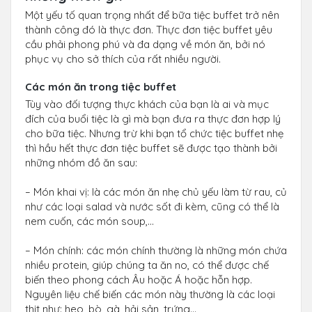
Một yếu tố quan trọng nhất để bữa tiệc buffet trở nên
thành công đó là thực đơn. Thực đơn tiệc buffet yêu
cầu phải phong phú và đa dạng về món ăn, bởi nó
phục vụ cho sở thích của rất nhiều người.
Các món ăn trong tiệc buffet
Tùy vào đối tượng thực khách của bạn là ai và mục
đích của buổi tiệc là gì mà bạn đưa ra thực đơn hợp lý
cho bữa tiệc. Nhưng trừ khi bạn tổ chức tiệc buffet nhẹ
thì hầu hết thực đơn tiệc buffet sẽ được tạo thành bởi
những nhóm đồ ăn sau:
– Món khai vị: là các món ăn nhẹ chủ yếu làm từ rau, củ
như các loại salad và nước sốt đi kèm, cũng có thể là
nem cuốn, các món soup,…
– Món chính: các món chính thường là những món chứa
nhiều protein, giúp chúng ta ăn no, có thể được chế
biến theo phong cách Âu hoặc Á hoặc hỗn hợp.
Nguyên liệu chế biến các món này thường là các loại
thịt như: heo, bò, gà, hải sản, trứng…