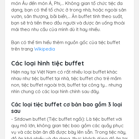
món Âu đến món Á, Phi,… Không gian tổ chức tiệc đa
dạng, bạn có thể tổ chức ở trong nhà, hoặc ngoài sân
vườn, sân thượng, bãi biển,… Ăn buffet tính theo suất,
bạn sẽ trả tiền theo đầu người và được ăn uống thoải
mái theo nhu cầu của mình dù ít hay nhiều.
Bạn có thể tìm hiểu thêm nguồn gốc của tiệc buffet
trên trang
Wikipedia
Các loại hình tiệc buffet
Hiện nay tại Việt Nam có rất nhiều loại buffet khác
nhau như tiệc buffet tại nhà, tiệc buffet cho trẻ mầm
non, tiệc buffet ngoài trời, buffet tại công ty… nhưng
nhìn chung có các loại hình chính sau đây.
Các loại tiệc buffet cơ bản bao gồm 3 loại
sau
- Sitdown buffet (Tiệc buffet ngồi): Là tiệc buffet với
quy mô lớn, không gian tiệc bao gồm các quầy phục
vụ và các bàn ăn đã được bày lên sẵn. Trong tiệc này,
đồ ăn khá nhiều và đa dạng, thực khách dùng đồ ăn tại