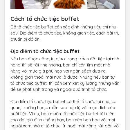
Cách tổ chức tiệc buffet
Để tổ chức tiệc buffet cần xác định những tiêu chí như
sau: Địa điểm tổ chức tiệc, không gian tiệc, cách bài trí,
chuẩn bị đồ ăn.
Địa điểm tổ chức tiệc buffet
Nếu bạn được công ty giao trọng trách đặt tiệc tại nhà
hàng thì sẽ rất nhẹ nhàng, bạn chỉ cần tìm một nhà
hàng với mức giá phù hợp với ngân sách đưa ra,
không gian thoải mái nữa là được. Nhưng nếu bạn tự
tổ chức tiệc buffet, thì cần xem xét kỹ lường những vấn
đề sẽ phát sinh trong và ngoài quá trình tổ chức.
Địa điểm tổ chức tiệc buffet có thể tổ chức tại nhà, cơ
quan, trường học,… miễn sao hợp lý với mục đích của
buổi tiệc. Ví dụ, bạn muốn tổ chức tiệc buffet tất niên
cho đại gia đình chẳng hạn, bạn nên bàn bạc với mọi
người xem nhà ai tổ chức là thoải mái, rộng rãi, gần với