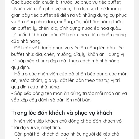
Các bước cần chuẩn bị trước lúc phục vụ tiệc buffet
- Nhân viên cần phải vệ sinh, thu dọn sạch sẽ không
gian bày tiệc buffet sẽ diễn ra và những dụng cụ phục
vụ ăn uống như: dao, muỗng, nĩa, nồi hâm nóng thức
ăn buffet, ly, chén, dĩa, bình đựng nước ép hoa quả…
- Chuẩn bị bàn ăn, bàn đặt món theo tiêu chuẩn chung
của nhà hàng.
- Đặt các vật dụng phục vụ việc ăn uống lên bàn tiệc
buffet như: đĩa, chén, muỗng, đĩa, ly, khăn ăn… đúng vị
trí, sắp xếp chúng đẹp mắt theo cách mà nhà hàng
quy định.
- Hỗ trợ các nhân viên của bộ phận bếp bưng các món
ăn, nước chấm, gia vị… đặt lên bàn theo thứ tự, vị trí
quy định của nhà hàng.
- Sắp xếp bảng tên món ăn đúng trước mỗi món ăn và
sắp xếp cây đánh số bàn lên mỗi bàn.
Trong lúc đón khách và phục vụ khách
- Nhân viên tiếp khách chủ động chào đón khách với
thái độ vui vẻ, nhiệt tình.
- Cần phải hỏi khách đi bao nhiêu người để xếp chỗ