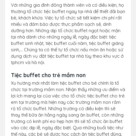
Với những gia đình đông thành viên và có điều kiện, họ
thường tổ chức tiệc buffet ngay tại nhà để thiết đãi bạn
bè, khách khứa. Việc tự tổ chức sẽ tiết kiệm chi phí rất
nhiều và đảm bảo được thực phẩm sạch sẽ, dinh
dưỡng hơn. Những dịp tổ chức buffet ngọt hoặc mặn
tại nhà dành cho những ngày lễ, ngày đặc biệt: tiệc
buffet sinh nhật, tiệc buffet cuối năm, tiệc buffet giáng
sinh,… Chúng ta có thể tự tổ chức nấu món ăn hoặc sử
dụng dịch vụ đặt tiệc buffet tại nhà tùy theo khu vực ở
tphcm và hà nội.
Tiệc buffet cho trẻ mầm non
Xu hướng mới nhất làm tiệc buffet cho bé chính là tổ
chức tại trường mầm non. Nhận thấy những ưu điểm và
lợi ích mang lại của việc cho tổ chức tiệc buffet cho trẻ
em tại trường mà hiện nay các trường mầm non rầm
rộ tổ chức buffet. Những trường có điều kiện thì sẽ
thay thế bữa ăn hằng ngày sang ăn buffet, còn những
trường có kinh phí eo hẹp hơn thì sẽ tổ chức ăn buffet
vào các dịp lễ, ngày đặc biệt. Qua những buổi tiệc như
thế này, các bé sẽ được học cách ăn tiệc buffet đúng,