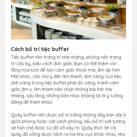
Cách bố trí tiệc buffet
Tiệc buffet nên trang trí nhẹ nhàng, không nên trang
trí cầu kỳ, kiểu cách đơn giản. Bạn có thể thêm vài
lẵng hoa tươi để tạo cảm giác thoải mái, ấm áp hơn.
Mặt khác, cần chú ý đến âm thanh, ánh sáng của tiệc,
ánh sáng trong tiệc buffet phải đủ sáng, tránh cảm
giác âm u, âm thanh nên chọn những bài hát nhẹ
nhàng, sâu lắng, những bản nhạc không lời là ý tưởng
đáng để tham khảo.
Quầy buffet nên được bố trí bằng những dãy bàn dài ở
giữa phòng hoặc sát vách phòng, nếu bố trí sát tường
sẽ hạn chế được sự đổ vỡ xảy ra. Quầy thức ăn và
quầy đồ uống được tách ra hai khu vực khác nhau, như