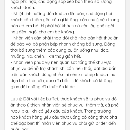
ngồi phù hợp, chủ động sắp xếp bàn theo số lượng
khách đoàn.
- Nhiệt tình hướng dẫn khách đến bàn, chủ động hỏi
khách cần thêm yêu cầu gì không, cần chú ý nếu trong
bàn có em bé thì phải hỏi khách có cần lấy ghế ngồi
hay đệm ngồi cho em bé không.
- Nhân viên cần phải theo dõi chỗ nào gần hết thức ăn
để báo với bộ phận bếp nhanh chóng bổ sung. Đồng
thời bổ sung thêm các dụng cụ ăn uống như: dao,
muỗng, nĩa, chén,… khi thấy gần hết.
- Nhân viên phục vụ nên quan sát tổng thể khu vực
phục vụ để hỗ trợ khách khi cần, nếu thấy bát đĩa bẩn
trên bàn khách dùng nhiều thì nên xin phép khách thu
dọn bớt chén dĩa, dao nĩa bẩn… để khách có không
gian đặt những đĩa thức ăn khác.
Lưu ý: Đối với tiệc buffet, thực khách sẽ tự phục vụ đồ
ăn theo ý thích, nhân viên sẽ phục vụ thêm trà, cà phê,
rượu, bia… khi có yêu cầu của khách. Trong trường
hợp khách hàng yêu cầu thức uống có công thức pha
chế đặc biệt thì nhân viên phục vụ phải gửi order đến
quầy bar.