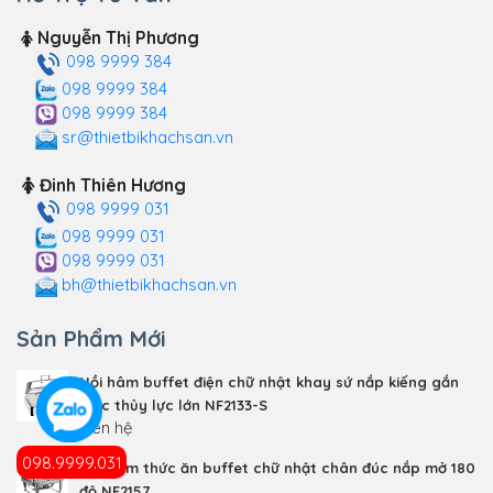
Nguyễn Thị Phương
098 9999 384
098 9999 384
098 9999 384
sr@thietbikhachsan.vn
Đinh Thiên Hương
098 9999 031
098 9999 031
098 9999 031
bh@thietbikhachsan.vn
Sản Phẩm Mới
Nồi hâm buffet điện chữ nhật khay sứ nắp kiếng gắn
trục thủy lực lớn NF2133-S
Liên hệ
098.9999.031
Nồi hâm thức ăn buffet chữ nhật chân đúc nắp mở 180
độ NF2157