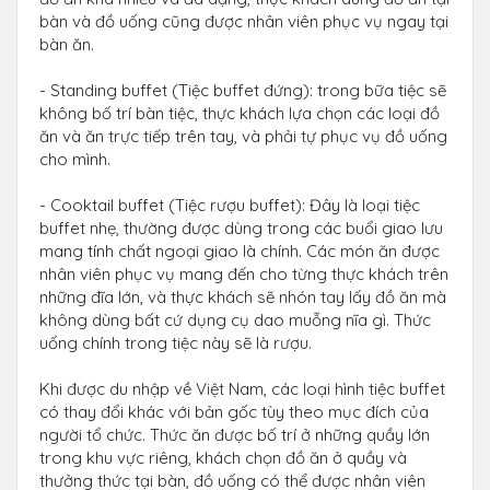
bàn và đồ uống cũng được nhân viên phục vụ ngay tại
bàn ăn.
- Standing buffet (Tiệc buffet đứng): trong bữa tiệc sẽ
không bố trí bàn tiệc, thực khách lựa chọn các loại đồ
ăn và ăn trực tiếp trên tay, và phải tự phục vụ đồ uống
cho mình.
- Cooktail buffet (Tiệc rượu buffet): Đây là loại tiệc
buffet nhẹ, thường được dùng trong các buổi giao lưu
mang tính chất ngoại giao là chính. Các món ăn được
nhân viên phục vụ mang đến cho từng thực khách trên
những đĩa lớn, và thực khách sẽ nhón tay lấy đồ ăn mà
không dùng bất cứ dụng cụ dao muỗng nĩa gì. Thức
uống chính trong tiệc này sẽ là rượu.
Khi được du nhập về Việt Nam, các loại hình tiệc buffet
có thay đổi khác với bản gốc tùy theo mục đích của
người tổ chức. Thức ăn được bố trí ở những quầy lớn
trong khu vực riêng, khách chọn đồ ăn ở quầy và
thưởng thức tại bàn, đồ uống có thể được nhân viên