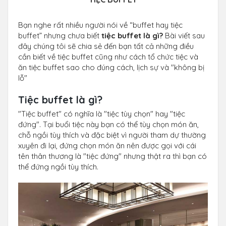
Bạn nghe rất nhiều người nói về “buffet hay tiệc
buffet” nhưng chưa biết
tiệc buffet là gì?
Bài viết sau
đây chúng tôi sẽ chia sẻ đến bạn tất cả những điều
cần biết về tiệc buffet cũng như cách tổ chức tiệc và
ăn tiệc buffet sao cho đúng cách, lịch sự và "không bị
lỗ"
Tiệc buffet là gì?
"Tiệc buffet" có nghĩa là "tiệc tùy chọn" hay "tiệc
đứng". Tại buổi tiệc này bạn có thể tùy chọn món ăn,
chỗ ngồi tùy thích và đặc biệt vì người tham dự thường
xuyên đi lại, đứng chọn món ăn nên được gọi với cái
tên thân thương là "tiệc đứng" nhưng thật ra thì bạn có
thể đứng ngồi tùy thích.