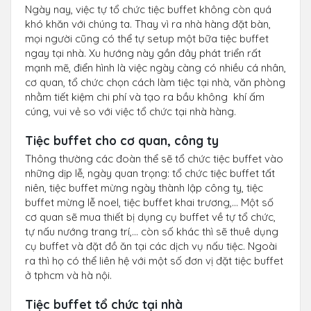
Ngày nay, việc tự tổ chức tiệc buffet không còn quá
khó khăn với chúng ta. Thay vì ra nhà hàng đặt bàn,
mọi người cũng có thể tự setup một bữa tiệc buffet
ngay tại nhà. Xu hướng này gần đây phát triển rất
mạnh mẽ, điển hình là việc ngày càng có nhiều cá nhân,
cơ quan, tổ chức chọn cách làm tiệc tại nhà, văn phòng
nhằm tiết kiệm chi phí và tạo ra bầu không khí ấm
cúng, vui vẻ so với việc tổ chức tại nhà hàng.
Tiệc buffet cho cơ quan, công ty
Thông thường các đoàn thể sẽ tổ chức tiệc buffet vào
những dịp lễ, ngày quan trọng: tổ chức tiệc buffet tất
niên, tiệc buffet mừng ngày thành lập công ty, tiệc
buffet mừng lễ noel, tiệc buffet khai trương,… Một số
cơ quan sẽ mua thiết bị dụng cụ buffet về tự tổ chức,
tự nấu nướng trang trí,… còn số khác thì sẽ thuê dụng
cụ buffet và đặt đồ ăn tại các dịch vụ nấu tiệc. Ngoài
ra thì họ có thể liên hệ với một số đơn vị đặt tiệc buffet
ở tphcm và hà nội.
Tiệc buffet tổ chức tại nhà