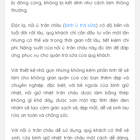
bị đông cứng, không bị kết dính như cách làm thông
thường.
Độc lạ, nồi ủ trân châu (
bình ủ trà sữa
) có độ bền và
tuổi đời rất lâu, quý khách chỉ cần đầu tư vốn một lần
nhưng có thể xài trong thời gian rất lâu, tiết kiệm chi
phí. Năng suất của nồi ủ trân châu này đủ lớn để đáp
ứng, phục vụ cho quán trà sữa của quý khách.
Với thiết kế nhỏ gọn nhưng không kém phần tinh tế sẽ
làm cho không gian quán của các bạn thêm đẹp và
chuyên nghiệp. đặc biệt, với bề ngoài của bình giữ
nhiệt, nồi giữ nhiệt trân châu được làm bằng thép
không gỉ khá dày, được sơn một lớp tĩnh điện đen
nhám sẽ tạo cảm giác sạch sẽ, đẹp mắt, dễ vệ sinh lau
rửa, an toàn và chống sốc.
Với nồi ủ trân châu dễ sử dụng, quý khách có thể vệ
sinh, rửa bình giữ nhiệt trân châu một cách dễ dàng,