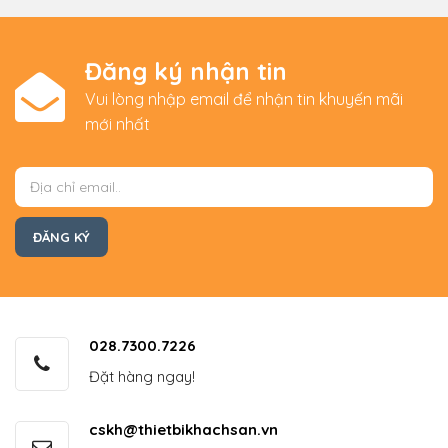
Đăng ký nhận tin
Vui lòng nhập email để nhận tin khuyến mãi
mới nhất
028.7300.7226
Đặt hàng ngay!
cskh@thietbikhachsan.vn