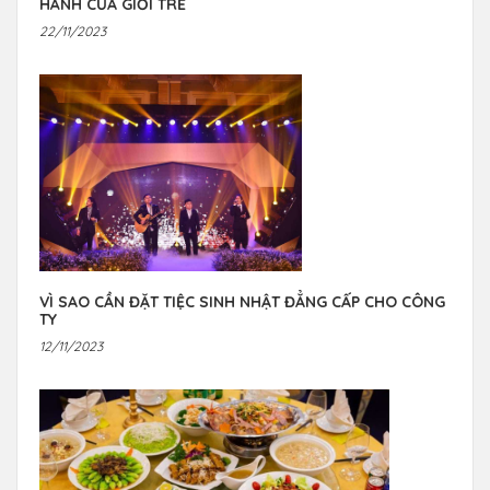
HÀNH CỦA GIỚI TRẺ
22/11/2023
VÌ SAO CẦN ĐẶT TIỆC SINH NHẬT ĐẲNG CẤP CHO CÔNG
TY
12/11/2023