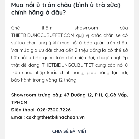
Mua nồi ủ trân châu (bình ủ trà sữa)
chính hãng ở đâu?
Ghé thăm showroom của
THIETBIDUNGCUBUFFET.COM quý vị chắc chắn sẽ có
sự lựa chọn ưng ý khi mua nồi ủ bảo quản trân châu.
Với mức giá ưu đãi chưa đến 2 triệu đồng là có thể sở
hữu nồi ủ bảo quản trân châu hiện đại, chuyên nghiệp
thật dễ dàng. THIETBIDUNGCUBUFFET cung cấp nồi ủ
trân châu nhập khẩu chính hãng, giao hàng tận nơi,
bảo hành trong vòng 12 tháng
Showroom trưng bày: 47 Đường 12, P.11, Q.Gò Vấp,
TPHCM
Điện thoại: 028-7300.7226
Email: cskh@thietbikhachsan.vn
CHIA SẺ BÀI VIẾT