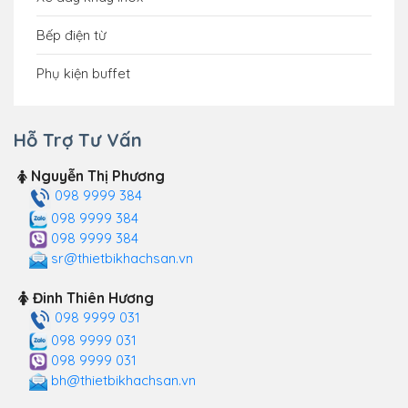
Bếp điện từ
Phụ kiện buffet
Hỗ Trợ Tư Vấn
Nguyễn Thị Phương
098 9999 384
098 9999 384
098 9999 384
sr@thietbikhachsan.vn
Đinh Thiên Hương
098 9999 031
098 9999 031
098 9999 031
bh@thietbikhachsan.vn