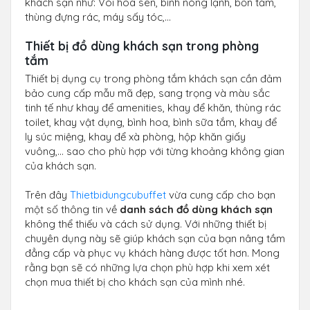
khách sạn như: Vòi hoa sen, bình nóng lạnh, bồn tắm,
thùng đựng rác, máy sấy tóc,…
Thiết bị đồ dùng khách sạn trong phòng
tắm
Thiết bị dụng cụ trong phòng tắm khách sạn cần đảm
bảo cung cấp mẫu mã đẹp, sang trọng và màu sắc
tinh tế như khay để amenities, khay để khăn, thùng rác
toilet, khay vật dụng, bình hoa, bình sữa tắm, khay để
ly súc miệng, khay để xà phòng, hộp khăn giấy
vuông,... sao cho phù hợp với từng khoảng không gian
của khách sạn.
Trên đây
Thietbidungcubuffet
vừa cung cấp cho bạn
một số thông tin về
danh sách đồ dùng khách sạn
không thể thiếu và cách sử dụng. Với những thiết bị
chuyên dụng này sẽ giúp khách sạn của bạn nâng tầm
đẳng cấp và phục vụ khách hàng được tốt hơn. Mong
rằng bạn sẽ có những lựa chọn phù hợp khi xem xét
chọn mua thiết bị cho khách sạn của mình nhé.