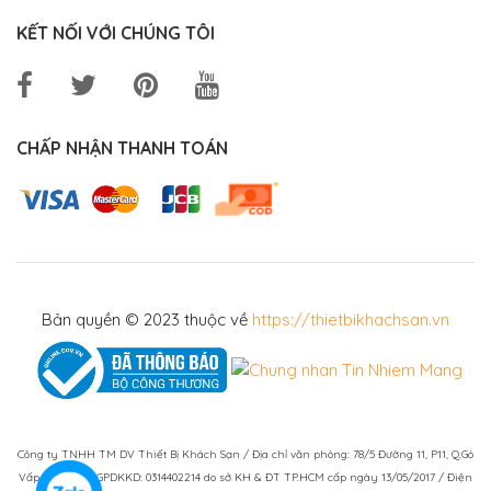
KẾT NỐI VỚI CHÚNG TÔI
CHẤP NHẬN THANH TOÁN
Bản quyền © 2023 thuộc về
https://thietbikhachsan.vn
Công ty TNHH TM DV Thiết Bị Khách Sạn / Địa chỉ văn phòng: 78/5 Đường 11, P11, Q.Gò
Vấp, TPHCM / GPDKKD: 0314402214 do sở KH & ĐT TP.HCM cấp ngày 13/05/2017 / Điện