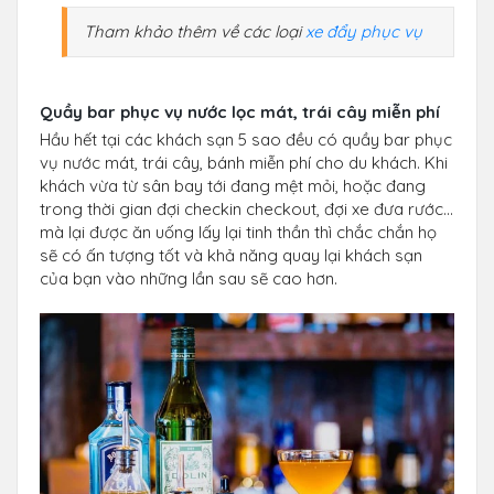
Tham khảo thêm về các loại
xe đẩy phục vụ
Quầy bar phục vụ nước lọc mát, trái cây miễn phí
Hầu hết tại các khách sạn 5 sao đều có quầy bar phục
vụ nước mát, trái cây, bánh miễn phí cho du khách. Khi
khách vừa từ sân bay tới đang mệt mỏi, hoặc đang
trong thời gian đợi checkin checkout, đợi xe đưa rước…
mà lại được ăn uống lấy lại tinh thần thì chắc chắn họ
sẽ có ấn tượng tốt và khả năng quay lại khách sạn
của bạn vào những lần sau sẽ cao hơn.