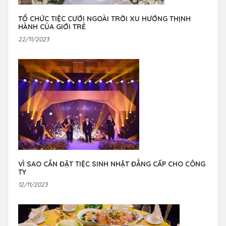
TỔ CHỨC TIỆC CƯỚI NGOÀI TRỜI XU HƯỚNG THỊNH
HÀNH CỦA GIỚI TRẺ
22/11/2023
VÌ SAO CẦN ĐẶT TIỆC SINH NHẬT ĐẲNG CẤP CHO CÔNG
TY
12/11/2023