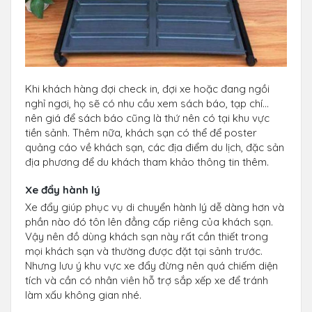
Khi khách hàng đợi check in, đợi xe hoặc đang ngồi
nghỉ ngơi, họ sẽ có nhu cầu xem sách báo, tạp chí…
nên giá để sách báo cũng là thứ nên có tại khu vực
tiền sảnh. Thêm nữa, khách sạn có thể để poster
quảng cáo về khách sạn, các địa điểm du lịch, đặc sản
địa phương để du khách tham khảo thông tin thêm.
Xe đẩy hành lý
Xe đẩy giúp phục vụ di chuyển hành lý dễ dàng hơn và
phần nào đó tôn lên đẳng cấp riêng của khách sạn.
Vậy nên đồ dùng khách sạn này rất cần thiết trong
mọi khách sạn và thường được đặt tại sảnh trước.
Nhưng lưu ý khu vực xe đẩy đừng nên quá chiếm diện
tích và cần có nhân viên hỗ trợ sắp xếp xe để tránh
làm xấu không gian nhé.