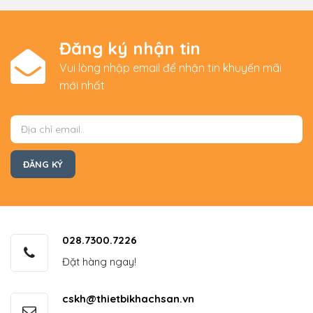
Đăng ký nhận tin
Vui lòng nhập email để nhận tin khuyến mãi
mới nhất
028.7300.7226
Đặt hàng ngay!
cskh@thietbikhachsan.vn