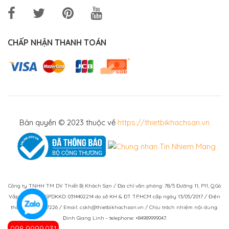
CHẤP NHẬN THANH TOÁN
Bản quyền © 2023 thuộc về
https://thietbikhachsan.vn
Công ty TNHH TM DV Thiết Bị Khách Sạn / Địa chỉ văn phòng: 78/5 Đường 11, P11, Q.Gò
Vấp, TPHCM / GPDKKD: 0314402214 do sở KH & ĐT TP.HCM cấp ngày 13/05/2017 / Điện
thoại: (028)73007226 / Email: cskh@thietbikhachsan.vn / Chịu trách nhiệm nội dung:
Đinh Giang Linh - telephone: +84989999047.
098.9999.031