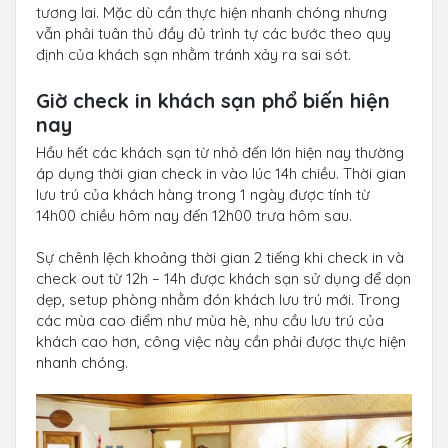
tương lai. Mặc dù cần thực hiện nhanh chóng nhưng
vẫn phải tuân thủ đầy đủ trình tự các bước theo quy
định của khách sạn nhằm tránh xảy ra sai sót.
Giờ check in khách sạn phổ biến hiện
nay
Hầu hết các khách sạn từ nhỏ đến lớn hiện nay thường
áp dụng thời gian check in vào lúc 14h chiều. Thời gian
lưu trú của khách hàng trong 1 ngày được tính từ
14h00 chiều hôm nay đến 12h00 trưa hôm sau.
Sự chênh lệch khoảng thời gian 2 tiếng khi check in và
check out từ 12h – 14h được khách sạn sử dụng để dọn
dẹp, setup phòng nhằm đón khách lưu trú mới. Trong
các mùa cao điểm như mùa hè, nhu cầu lưu trú của
khách cao hơn, công việc này cần phải được thực hiện
nhanh chóng.