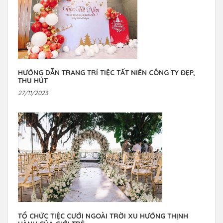
HƯỚNG DẪN TRANG TRÍ TIỆC TẤT NIÊN CÔNG TY ĐẸP,
THU HÚT
27/11/2023
TỔ CHỨC TIỆC CƯỚI NGOÀI TRỜI XU HƯỚNG THỊNH