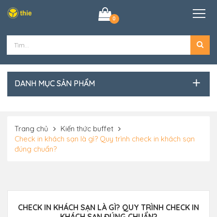
0
DANH MỤC SẢN PHẨM
Trang chủ
Kiến thức buffet
Check in khách sạn là gì? Quy trình check in khách sạn
đúng chuẩn?
CHECK IN KHÁCH SẠN LÀ GÌ? QUY TRÌNH CHECK IN
KHÁCH SẠN ĐÚNG CHUẨN?