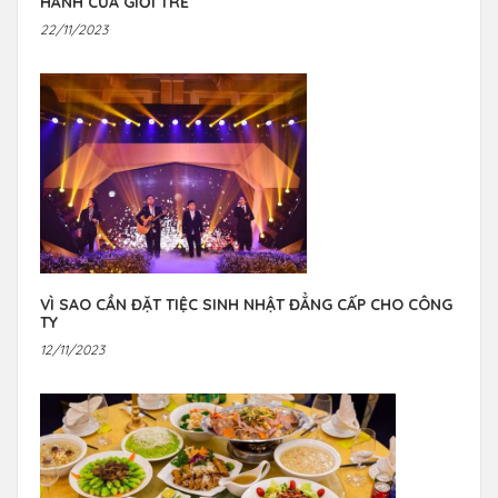
HÀNH CỦA GIỚI TRẺ
22/11/2023
VÌ SAO CẦN ĐẶT TIỆC SINH NHẬT ĐẲNG CẤP CHO CÔNG
TY
12/11/2023