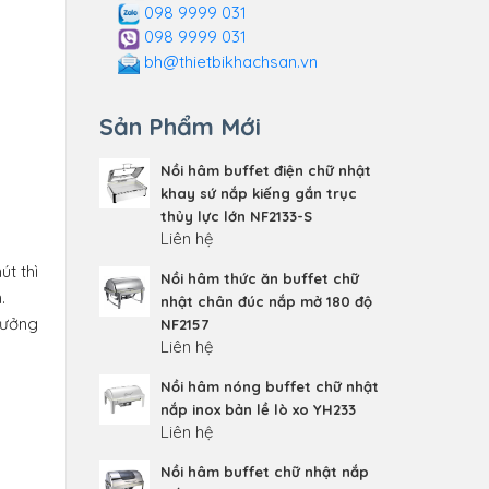
098 9999 031
098 9999 031
bh@thietbikhachsan.vn
Sản Phẩm Mới
Nồi hâm buffet điện chữ nhật
khay sứ nắp kiếng gắn trục
thủy lực lớn NF2133-S
Liên hệ
út thì
Nồi hâm thức ăn buffet chữ
.
nhật chân đúc nắp mở 180 độ
hưởng
NF2157
Liên hệ
Nồi hâm nóng buffet chữ nhật
nắp inox bản lề lò xo YH233
Liên hệ
Nồi hâm buffet chữ nhật nắp