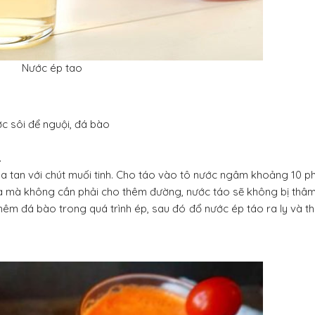
Nước ép tao
ớc sôi để nguội, đá bào
.
òa tan với chút muối tinh. Cho táo vào tô nước ngâm khoảng 10 ph
đà mà không cần phải cho thêm đường, nước táo sẽ không bị thâm
hêm đá bào trong quá trình ép, sau đó đổ nước ép táo ra ly và t