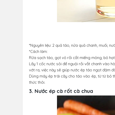
*Nguyên liệu: 2 quả táo, nửa quả chanh, muối, nư
*Cách làm:
Rửa sạch táo, gọt vỏ rồi cắt miếng mỏng, bỏ hạt
Lấy 1 cốc nước sôi để nguội rồi vắt chanh vào h
vớt ra, việc này sẽ giúp nước ép táo ngọt đậm 
Dùng máy ép trái cây cho táo vào ép, từ từ bỏ t
thức thôi.
3. Nước ép cà rốt cà chua