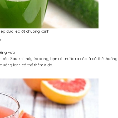
ép dưa leo ớt chuông xanh
h
iếng vừa
ước. Sau khi máy ép xong, bạn rót nước ra cốc là có thể thưởng 
 uống lạnh có thể thêm ít đá.