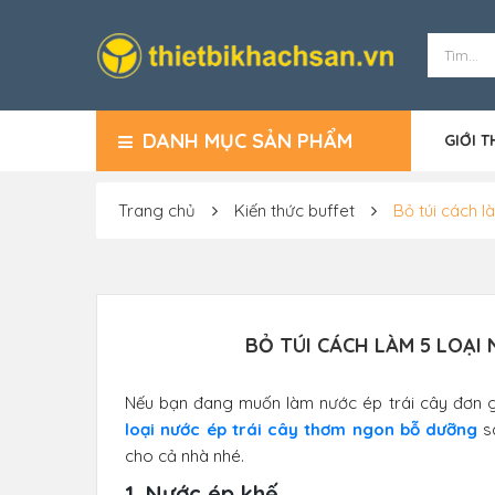
DANH MỤC SẢN PHẨM
GIỚI T
Trang chủ
Kiến thức buffet
Bỏ túi cách 
BỎ TÚI CÁCH LÀM 5 LOẠ
Nếu bạn đang muốn làm nước ép trái cây đơn 
loại nước ép trái cây thơm ngon bỗ dưỡng
s
cho cả nhà nhé.
1. Nước ép khế