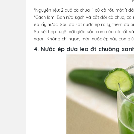
*Nguyên liệu: 2 quả cà chua, 1 củ cà rốt, một ít đá 
*Cách làm: Bạn rửa sạch và cắt đôi cà chua, cà 
ép lấy nước. Sau đó rót nước ép ra ly, thêm đá 
Sự kết hợp tuyệt vời giữa sắc cam của cà rốt 
ngon. Không chỉ ngon, món nước ép này còn giú
4. Nước ép dưa leo ớt chuông xan