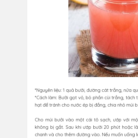
*Nguyên liệu: 1 quả bưởi, đường cát trắng, nửa qu
*Cách làm: Bưởi gọt vỏ, bỏ phần cùi trắng, tách
hạt để tránh cho nước ép bị đắng, chia nhỏ múi b
Cho múi bưởi vào một cái tô sạch, ướp với một
không bị gắt. Sau khi ướp bưởi 20 phút hoặc l
chanh và cho thêm đường vào. Nếu muốn uống lạ