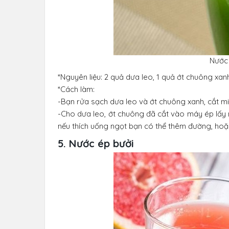
Nước 
*Nguyên liệu: 2 quả dưa leo, 1 quả ớt chuông xan
*Cách làm:
-Bạn rửa sạch dưa leo và ớt chuông xanh, cắt m
-Cho dưa leo, ớt chuông đã cắt vào máy ép lấy n
nếu thích uống ngọt bạn có thể thêm đường, hoặc
5. Nước ép bưởi