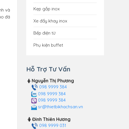
Kẹp gắp inox
nh và
ho đá
Xe đẩy khay inox
Bếp điện từ
Phụ kiện buffet
Hỗ Trợ Tư Vấn
Nguyễn Thị Phương
098 9999 384
098 9999 384
098 9999 384
sr@thietbikhachsan.vn
Đinh Thiên Hương
098 9999 031