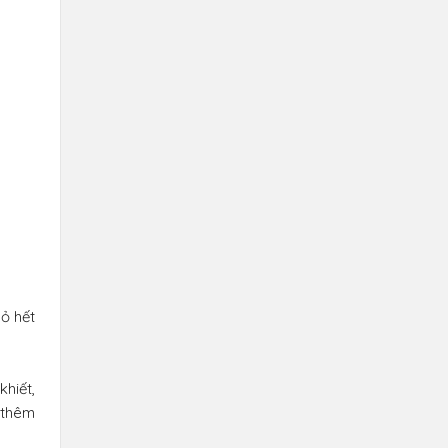
ỏ hết
hiết,
 thêm