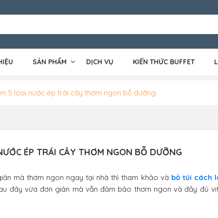
HIỆU
SẢN PHẨM
DỊCH VỤ
KIẾN THỨC BUFFET
L
làm 5 loại nước ép trái cây thơm ngon bỗ dưỡng
I NƯỚC ÉP TRÁI CÂY THƠM NGON BỖ DƯỠNG
giản mà thơm ngon ngay tại nhà thì tham khảo và
bỏ túi cách 
au đây vừa đơn giản mà vẫn đảm bảo thơm ngon và đầy đủ vi