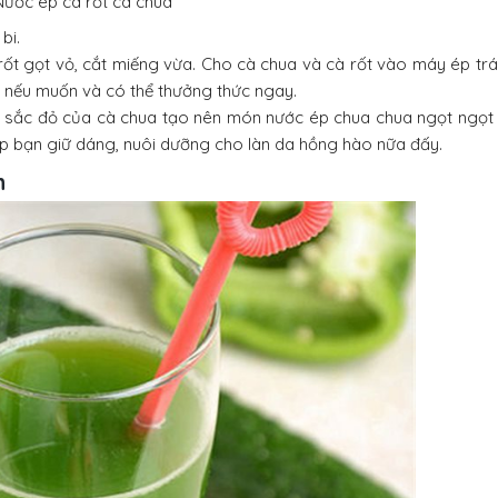
Nước ép cà rốt cà chua
bi.
rốt gọt vỏ, cắt miếng vừa. Cho cà chua và cà rốt vào máy ép trái
bi nếu muốn và có thể thưởng thức ngay.
và sắc đỏ của cà chua tạo nên món nước ép chua chua ngọt ngọt
p bạn giữ dáng, nuôi dưỡng cho làn da hồng hào nữa đấy.
h