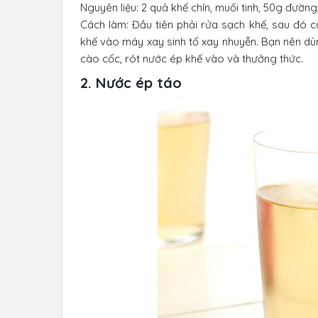
Nguyên liệu: 2 quả khế chín, muối tinh, 50g đường
Cách làm: Đầu tiên phải rửa sạch khế, sau đó cắ
khế vào máy xay sinh tố xay nhuyễn. Bạn nên dùn
cào cốc, rót nước ép khế vào và thưởng thức.
2. Nước ép táo