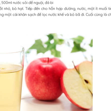
, 500ml nước sôi để nguội, đá bi
t nhỏ, bỏ hạt. Tiếp đến cho hỗn hợp đường, nước, một ít muối ti
g một cái khăn sạch để lọc nước khế và bỏ bã đi. Cuối cùng là c