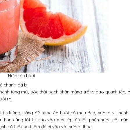
Nước ép bưởi
ả chanh, đá bi
 thành từng múi, bóc thật sạch phần màng trắng bao quanh tép, b
ưởi ra.
 ít đường trắng để nước ép bưởi có màu đẹp, hương vị thanh k
âu hơn càng tốt thì cho vào máy ép, ép lấy phần nước cốt, nặn
nh có thể cho thêm đá bi vào và thưởng thức.