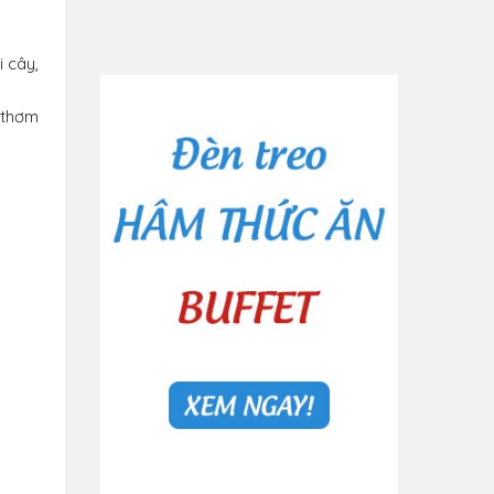
 cây,
 thơm