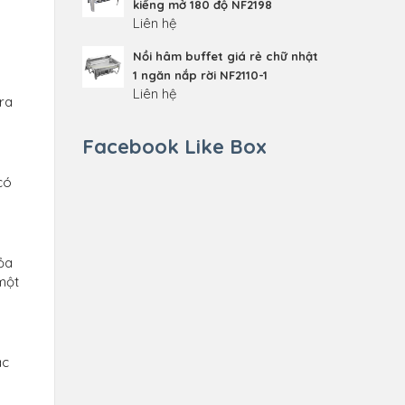
kiếng mở 180 độ NF2198
Liên hệ
Nồi hâm buffet giá rẻ chữ nhật
1 ngăn nắp rời NF2110-1
Liên hệ
 ra
Facebook Like Box
ó
tỏa
một
ắc