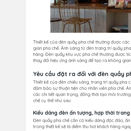
Thiết kế của đèn quầy pha chế thường được các chu
gian pha chế. Ánh sáng từ đèn trang trí quầy ph
hàng. Đèn quầy khu vực pha chế thường được tíc
thay đổi hiệu ứng ánh sáng để tạo ra không gian 
Yêu cầu đặt ra đối với đèn quầy p
Thiết kế của đèn chiếu sáng, trang trí quầy pha 
đảm bảo sự thuận tiện cho nhân viên pha chế. Án
các chi tiết quan trọng, đồng thời tạo môi trường l
chế cụ thể như sau:
Kiểu dáng đèn ấn tượng, hợp thời trang
Đèn quầy pha chế cần có kiểu dáng độc đáo, ấn tượn
trong thiết kế sẽ là điểm thu hút khách hàng ngay 