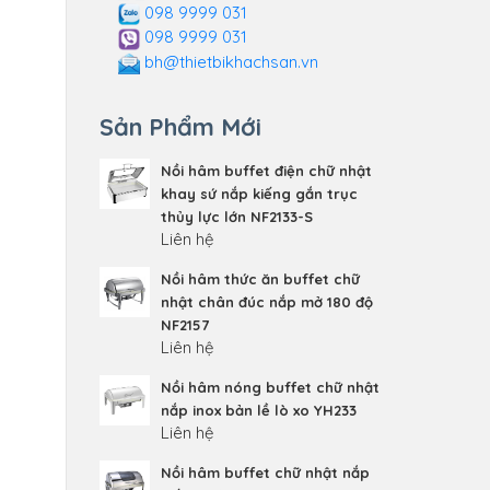
098 9999 031
098 9999 031
bh@thietbikhachsan.vn
Sản Phẩm Mới
Nồi hâm buffet điện chữ nhật
khay sứ nắp kiếng gắn trục
thủy lực lớn NF2133-S
Liên hệ
Nồi hâm thức ăn buffet chữ
nhật chân đúc nắp mở 180 độ
NF2157
Liên hệ
Nồi hâm nóng buffet chữ nhật
nắp inox bản lề lò xo YH233
Liên hệ
Nồi hâm buffet chữ nhật nắp