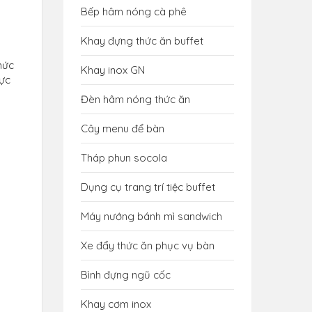
Bếp hâm nóng cà phê
Khay đựng thức ăn buffet
hức
Khay inox GN
hực
Đèn hâm nóng thức ăn
Cây menu để bàn
Tháp phun socola
Dụng cụ trang trí tiệc buffet
Máy nướng bánh mì sandwich
Xe đẩy thức ăn phục vụ bàn
Bình đựng ngũ cốc
Khay cơm inox