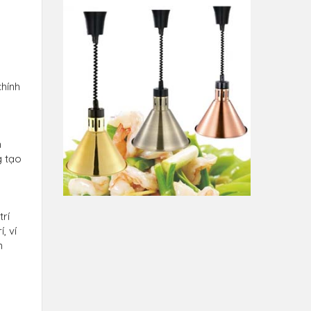
hính
n
g tạo
trí
 ví
n