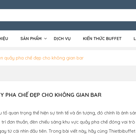
HIỆU
SẢN PHẨM
DỊCH VỤ
KIẾN THỨC BUFFET
L
n quầy pha chế đẹp cho không gian bar
Y PHA CHẾ ĐẸP CHO KHÔNG GIAN BAR
ố quan trọng thể hiện sự tinh tế và ấn tượng, đó chính là ánh sá
 trí đơn thuần, đèn chiếu sáng khu vực quầy pha chế đóng vai tr
y từ cái nhìn đầu tiên. Trong bài viết này, hãy cùng Thietbibuffet