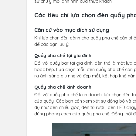
sự chú ý mọi ánh nhìn của thực khách.
Các tiêu chí lựa chọn đèn quầy ph
Căn cứ vào mục đích sử dụng
Khi lựa chọn đèn dành cho quầy pha chế cần phải 
để các bạn lưu ý:
Quầy pha chế tại gia đình
Đối với quầy bar tại gia đình, đèn thả là một lựa
hoặc bếp. Lựa chọn mẫu đèn quầy pha chế cần 
ra ánh sáng dịu nhẹ và đẹp mắt, kết hợp khả năng
Quầy pha chế kinh doanh
Đối với quầy pha chế kinh doanh, lựa chọn đèn tra
của quầy. Các bạn cần xem xét sự đồng bộ và cân
dụ như đèn chiếu góc, đèn tủ rượu, đèn LED chạy 
đúng phong cách của quầy pha chế. Đồng thời đả