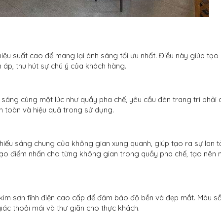
iệu suất cao để mang lại ánh sáng tối ưu nhất. Điều này giúp tạo
ấm áp, thu hút sự chú ý của khách hàng.
sáng cùng một lúc như quầy pha chế, yêu cầu đèn trang trí phải c
n toàn và hiệu quả trong sử dụng.
 chiếu sáng chung của không gian xung quanh, giúp tạo ra sự lan 
tạo điểm nhấn cho từng không gian trong quầy pha chế, tạo nên 
 kim sơn tĩnh điện cao cấp để đảm bảo độ bền và đẹp mắt. Màu s
iác thoải mái và thư giãn cho thực khách.