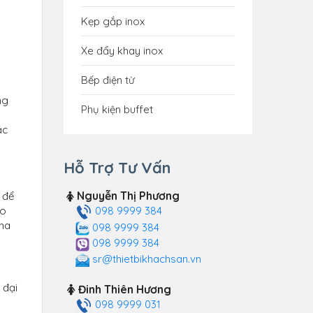
Kẹp gắp inox
Xe đẩy khay inox
Bếp điện từ
ng
Phụ kiện buffet
ặc
Hỗ Trợ Tư Vấn
Nguyễn Thị Phương
 để
098 9999 384
ho
pha
098 9999 384
098 9999 384
sr@thietbikhachsan.vn
 đại
Đinh Thiên Hương
098 9999 031