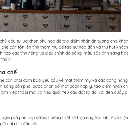
̉ đầu tư lựa chọn phù hợp để tạo điểm nhấn ấn tượng cho khô
a chế cần tôn lên tính thẩm mỹ để tạo sự hấp dẫn và thu hút khách
h hợp các tính năng về điều chỉnh độ sáng, màu sắc ánh sáng ho
thú vị.
ha chế
chế cần phải đảm bảo yêu cầu về mặt thẩm mỹ và các công năng
h sáng cần phải được phân bổ một cách hợp lý, tạo điểm nhấn c
àm việc thoải mái và hiệu quả. Yêu cầu đặt ra đối với đèn quầy 
g và phù hợp với xu hướng thiết kế hiện nay. Sự tinh tế và hiện
từ cái nhìn đầu tiên.