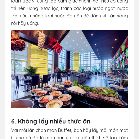
loại nước vì cũng tạo cảm giác nhanh no. Nếu có uống
thì nên uống nước lọc, tránh các loại nước ngọt, nước
trái cây, những loại nước đó nên để dành khi ăn xong
rồi hãy uống.
6. Không lấy nhiều thức ăn
Với mỗi lần chọn món Buffet, bạn hãy lấy mỗi món một
ít, cho dù đó là món bạn cực kỳ yêu thích sẽ tạo cảm