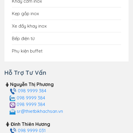
Khay cơm inox
Kẹp gắp inox
Xe đẩy khay inox
Bếp điện từ
Phụ kiện buffet
Hỗ Trợ Tư Vấn
Nguyễn Thị Phương
098 9999 384
098 9999 384
098 9999 384
sr@thietbikhachsan.vn
Đinh Thiên Hương
098 9999 031