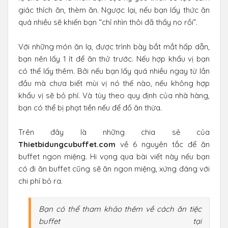
giác thích ăn, thèm ăn. Ngược lại, nếu bạn lấy thức ăn
quá nhiều sẽ khiến bạn “chỉ nhìn thôi đã thấy no rồi”.
Với những món ăn lạ, được trình bày bắt mắt hấp dẫn,
bạn nên lấy 1 ít để ăn thử trước. Nếu hợp khẩu vị bạn
có thể lấy thêm. Bởi nếu bạn lấy quá nhiều ngay từ lần
đầu mà chưa biết mùi vị nó thế nào, nếu không hợp
khẩu vị sẽ bỏ phí. Và tùy theo quy định của nhà hàng,
bạn có thể bị phạt tiền nếu để đồ ăn thừa.
Trên đây là những chia sẻ của
Thietbidungcubuffet.com
về 6 nguyên tắc để ăn
buffet ngon miệng. Hi vọng qua bài viết này nếu bạn
có đi ăn buffet cũng sẽ ăn ngon miệng, xứng đáng với
chi phí bỏ ra.
Bạn có thể tham khảo thêm về cách ăn tiệc
buffet tại