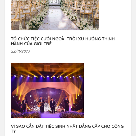
TỔ CHỨC TIỆC CƯỚI NGOÀI TRỜI XU HƯỚNG THỊNH
HÀNH CỦA GIỚI TRẺ
22/11/2023
VÌ SAO CẦN ĐẶT TIỆC SINH NHẬT ĐẲNG CẤP CHO CÔNG
TY