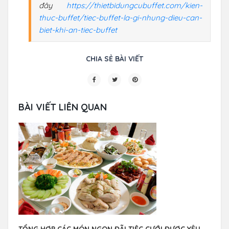
đây
https://thietbidungcubuffet.com/kien-
thuc-buffet/tiec-buffet-la-gi-nhung-dieu-can-
biet-khi-an-tiec-buffet
CHIA SẺ BÀI VIẾT
BÀI VIẾT LIÊN QUAN
TỔNG HỢP CÁC MÓN NGON ĐÃI TIỆC CƯỚI ĐƯỢC YÊU