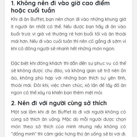
1. Không nên đi vào giờ cao điểm
hoặc cuối tuần
Khi đi ăn Buffet, bạn nên chọn đi vào những khung giờ
ít người ăn nhất có thể. Nếu được bạn hãy đi ăn vào
buổi trưa vì giá vé thường rẻ hơn buổi tối và ăn thoải
mái hơn. Nếu đi vào cuối tuần thì nên cố gắng đi sớm vì
khi có đông người sẽ nhanh hết những món ngon.
Đặc biệt khi đông khách thì dẫn đến sự phục vụ có thể
sẽ không được chu đáo, và không gian sẽ trở nên ồn
ào, không phù hợp với những bạn thích sự yên tĩnh,
thoải mái. Đôi khi, việc chen chúc, xô lấn để lấy đồ ăn
ngon có thể xảy ra khiến bạn thêm mệt mỏi.
2. Nên đi với người cùng sở thích
Một sai lầm khi đi ăn Buffet là đi với người không có
cùng sở thích ăn uống. Mặc dù mỗi người được chọn
món theo sở thích của mình nhưng nếu không có
“đồng minh” thì cảm giác hứng thú ăn uống sẽ bị vơi đi.