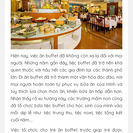
Hiện nay, việc ăn buffet đã không còn xa lạ đối với mọi
người. Những năm gần đây, tiệc buffet đã trở nên khá
quen thuộc với hầu hết các gia đình tại các thành phố
lớn. Đi ăn buffet đã trở thành một văn hóa độc đáo, nơi
mọi người hoàn toàn tự phục vụ bữa ăn của mình và
tùy thích lựa chọn món ăn, khiến bữa ăn hấp dẫn hơn.
Nhận thấy rõ xu hướng này, các trường mầm non cũng
đã tổ chức bữa tiệc buffet cho học sinh của mình vào
mỗi dịp lễ như: tiệc trung thu, tiệc noel, tiệc tổng kết
cuối năm….
Việc tổ chức cho trẻ ăn buffet trước giúp trẻ được