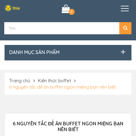
0
DANH MỤC SẢN PHẨM
Trang chủ
Kiến thức buffet
6 nguyên tắc để ăn buffet ngon miệng bạn nên biết
6 NGUYÊN TẮC ĐỂ ĂN BUFFET NGON MIỆNG BẠN
NÊN BIẾT