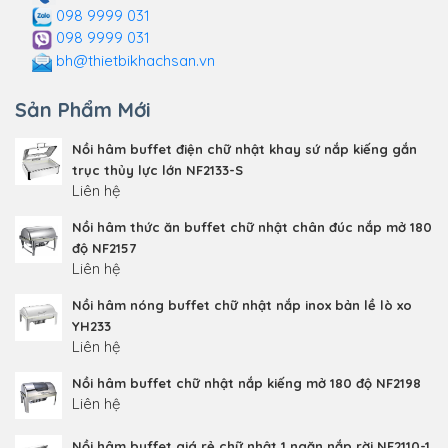
098 9999 031
098 9999 031
bh@thietbikhachsan.vn
Sản Phẩm Mới
Nồi hâm buffet điện chữ nhật khay sứ nắp kiếng gắn
trục thủy lực lớn NF2133-S
Liên hệ
Nồi hâm thức ăn buffet chữ nhật chân đúc nắp mở 180
độ NF2157
Liên hệ
Nồi hâm nóng buffet chữ nhật nắp inox bản lề lò xo
YH233
Liên hệ
Nồi hâm buffet chữ nhật nắp kiếng mở 180 độ NF2198
Liên hệ
Nồi hâm buffet giá rẻ chữ nhật 1 ngăn nắp rời NF2110-1