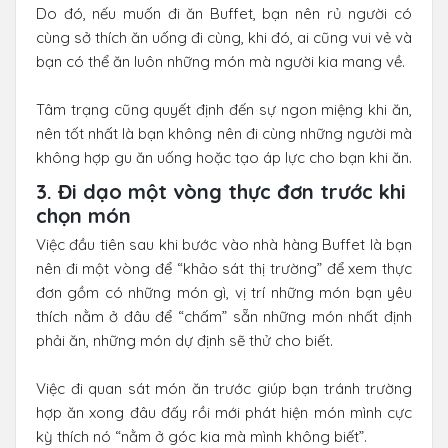
Do đó, nếu muốn đi ăn Buffet, bạn nên rủ người có
cùng sở thích ăn uống đi cùng, khi đó, ai cũng vui vẻ và
bạn có thể ăn luôn những món mà người kia mang về.
Tâm trạng cũng quyết định đến sự ngon miệng khi ăn,
nên tốt nhất là bạn không nên đi cùng những người mà
không hợp gu ăn uống hoặc tạo áp lực cho bạn khi ăn.
3. Đi dạo một vòng thực đơn trước khi
chọn món
Việc đầu tiên sau khi bước vào nhà hàng Buffet là bạn
nên đi một vòng để “khảo sát thị trường” để xem thực
đơn gồm có những món gì, vị trí những món bạn yêu
thích nằm ở đâu để “chấm” sẵn những món nhất định
phải ăn, những món dự định sẽ thử cho biết.
Việc đi quan sát món ăn trước giúp bạn tránh trường
hợp ăn xong đâu đấy rồi mới phát hiện món mình cực
kỳ thích nó “nằm ở góc kia mà mình không biết”.