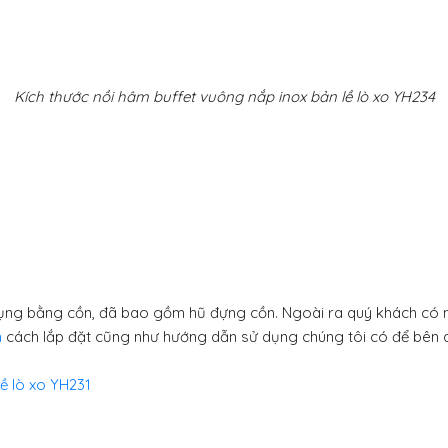
Kích thước nồi hâm buffet vuông nắp inox bản lề lò xo YH234
dụng bằng cồn, đã bao gồm hũ đựng cồn. Ngoài ra quý khách có 
n
cách lắp đặt cũng như hướng dẫn sử dụng chúng tôi có để bên 
lề lò xo YH231