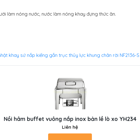
dưới làm nóng nước, nước làm nóng khay đựng thức ăn.
nhật khay sứ nắp kiếng gắn trục thủy lực khung chân rời NF2136-S
Nồi hâm buffet vuông nắp inox bản lề lò xo YH234
Liên hệ