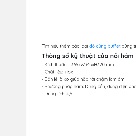
Tìm hiểu thêm các loại
đồ dùng buffet
dùng t
Thông số kỹ thuật của
nồi hâm 
- Kích thước: L365xW345xH320 mm
- Chất liệu: inox
-
Bản lề lò xo giúp nắp rời chậm làm âm
- Phương pháp hâm: Dùng cồn, dùng điện ph
- Dung tích: 4,5 lít