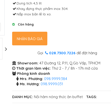
Dung tích 4,5 lít
Khay đựng thực phẩm inox 304.
Nắp inox bản lề lò xo.
Còn hàng
NHẬN BÁO GIÁ
Gọi
028.7300.7226
để đặt hàng
Showroom:
47 Đường 12, P.11, Q.Gò Vấp, TPHCM
Thời gian làm việc:
Thứ 2 - 7 / 8h - 17h mở cửa
Phòng kinh doanh
Mrs. Phương:
098.9999.384
Ms. Hương:
098.9999.031
DANH MỤC:
Nồi hâm nóng thức ăn buffet
TAGS: