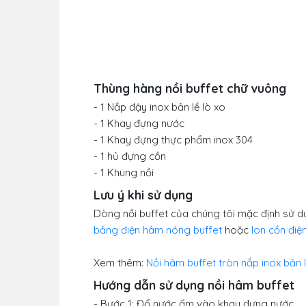
Thùng hàng nồi buffet chữ vuông
- 1 Nắp đậy inox bản lề lò xo
- 1 Khay đựng nước
- 1 Khay đựng thực phẩm inox 304
- 1 hủ đựng cồn
- 1 Khung nồi
Lưu ý khi sử dụng
Dòng nồi buffet của chúng tôi mặc định sử 
bảng điện hâm nóng buffet
hoặc
lon cồn điệ
Xem thêm:
Nồi hâm buffet tròn nắp inox bản 
Hướng dẫn sử dụng nồi hâm buffet
- Bước 1: Đổ nước ấm vào khay đựng nước