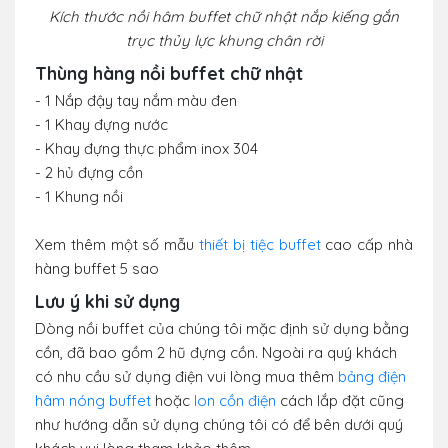
Kích thước nồi hâm buffet chữ nhật nắp kiếng gắn
trục thủy lực khung chân rời
Thùng hàng nồi buffet chữ nhật
- 1 Nắp đậy tay nắm màu đen
- 1 Khay đựng nước
- Khay đựng thực phẩm inox 304
- 2 hủ đựng cồn
- 1 Khung nồi
Xem thêm một số mẫu
thiết bị tiệc buffet
cao cấp nhà
hàng buffet 5 sao
Lưu ý khi sử dụng
Dòng nồi buffet của chúng tôi mặc định sử dụng bằng
cồn, đã bao gồm 2 hũ đựng cồn. Ngoài ra quý khách
có nhu cầu sử dụng điện vui lòng mua thêm
bảng điện
hâm nóng buffet
hoặc
lon cồn điện
cách lắp đặt cũng
như hướng dẫn sử dụng chúng tôi có để bên dưới quý