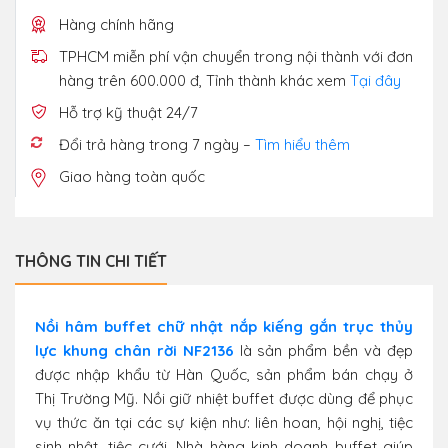
Hàng chính hãng
TPHCM miễn phí vận chuyển trong nội thành với đơn
hàng trên 600.000 đ, Tỉnh thành khác xem
Tại đây
Hỗ trợ kỹ thuật 24/7
Đổi trả hàng trong 7 ngày –
Tìm hiểu thêm
Giao hàng toàn quốc
THÔNG TIN CHI TIẾT
Nồi hâm buffet chữ nhật nắp kiếng gắn trục thủy
lực khung chân rời NF2136
là sản phẩm bền và đẹp
được nhập khẩu từ Hàn Quốc, sản phẩm bán chạy ở
Thị Trường Mỹ. Nồi giữ nhiệt buffet được dùng để phục
vụ thức ăn tại các sự kiện như: liên hoan, hội nghị, tiệc
sinh nhật, tiệc cưới, Nhà hàng kinh doanh buffet giúp