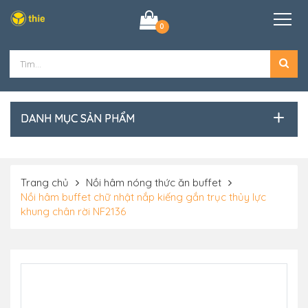
0
DANH MỤC SẢN PHẨM
Trang chủ
Nồi hâm nóng thức ăn buffet
Nồi hâm buffet chữ nhật nắp kiếng gắn trục thủy lực
khung chân rời NF2136