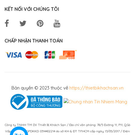
KẾT NỐI VỚI CHÚNG TÔI
CHẤP NHẬN THANH TOÁN
Bản quyền © 2023 thuộc về
https://thietbikhachsan.vn
Công ty TNHH TM DV Thiết Bị Khách Sạn / Địa chỉ văn phòng: 78/5 Đường 11, P11, Q.Gò
Vấp, TPHCM / GPDKKD: 0314402214 do sở KH & ĐT TP.HCM cấp ngày 13/05/2017 / Điện