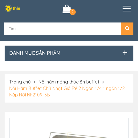
0
DANH MỤC SẢN PHẨM
Trang chủ
Nồi hâm nóng thức ăn buffet
Nồi Hâm Buffet Chữ Nhật Giá Rẻ 2 Ngăn 1/4 1 ngăn 1/2
Nắp Rời NF2109-3B