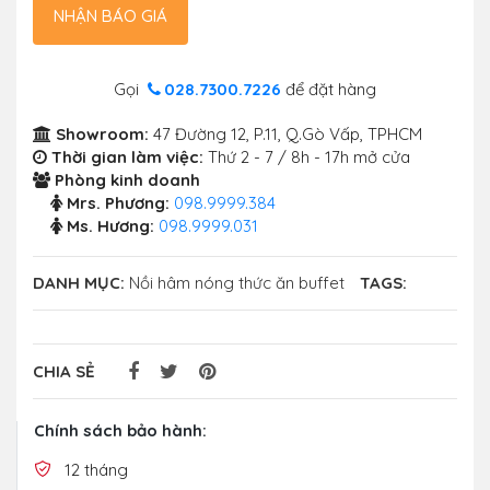
NHẬN BÁO GIÁ
Gọi
028.7300.7226
để đặt hàng
Showroom:
47 Đường 12, P.11, Q.Gò Vấp, TPHCM
Thời gian làm việc:
Thứ 2 - 7 / 8h - 17h mở cửa
Phòng kinh doanh
Mrs. Phương:
098.9999.384
Ms. Hương:
098.9999.031
DANH MỤC:
Nồi hâm nóng thức ăn buffet
TAGS:
CHIA SẺ
Chính sách bảo hành:
12 tháng