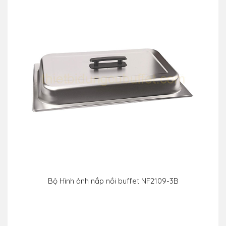
Bộ Hình ảnh nắp nồi buffet NF2109-3B