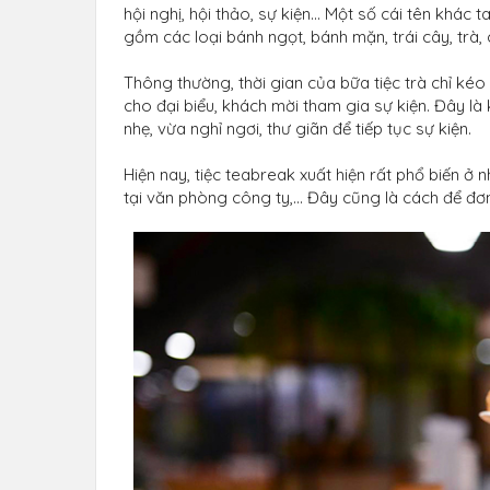
hội nghị, hội thảo, sự kiện... Một số cái tên khác t
gồm các loại bánh ngọt, bánh mặn, trái cây, trà, 
Thông thường, thời gian của bữa tiệc trà chỉ kéo 
cho đại biểu, khách mời tham gia sự kiện. Đây 
nhẹ, vừa nghỉ ngơi, thư giãn để tiếp tục sự kiện.
Hiện nay, tiệc teabreak xuất hiện rất phổ biến ở 
tại văn phòng công ty,... Đây cũng là cách để đơ