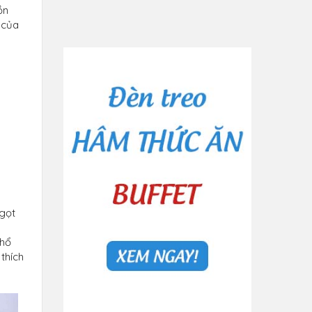
ồn
 của
ngọt
phổ
thích