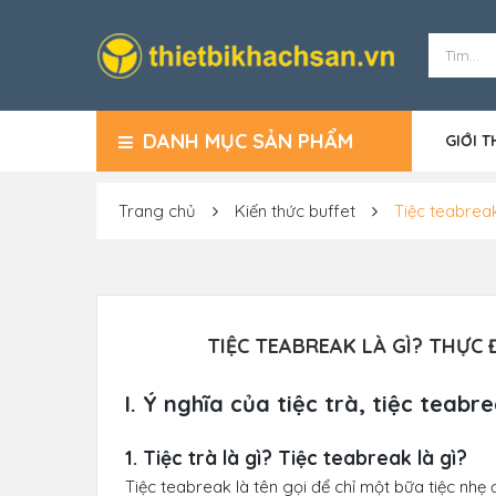
DANH MỤC SẢN PHẨM
GIỚI T
Trang chủ
Kiến thức buffet
Tiệc teabrea
TIỆC TEABREAK LÀ GÌ? THỰC
I. Ý nghĩa của tiệc trà, tiệc teabr
1. Tiệc trà là gì? Tiệc teabreak là gì?
Tiệc teabreak là tên gọi để chỉ một bữa tiệc nhẹ