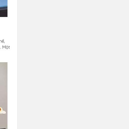
hế,
. Một