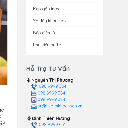
Kẹp gắp inox
Xe đẩy khay inox
Bếp điện từ
Phụ kiện buffet
Hỗ Trợ Tư Vấn
Nguyễn Thị Phương
098 9999 384
098 9999 384
098 9999 384
sr@thietbikhachsan.vn
từ
a
Đinh Thiên Hương
ngủ
098 9999 031