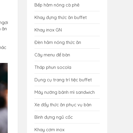
Bếp hâm nóng cà phê
Khay đựng thức ăn buffet
ngơi
n ăn
Khay inox GN
Đèn hâm nóng thức ăn
khác
Cây menu để bàn
Tháp phun socola
Dụng cụ trang trí tiệc buffet
Máy nướng bánh mì sandwich
Xe đẩy thức ăn phục vụ bàn
Bình đựng ngũ cốc
Khay cơm inox