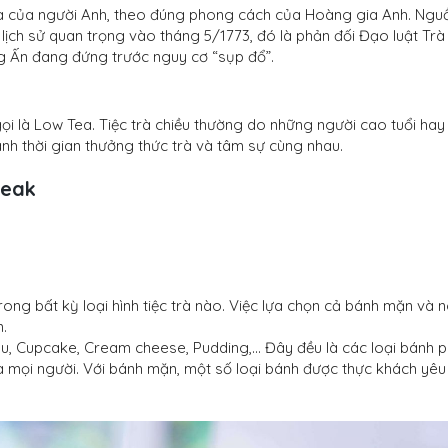
 hóa của người Anh, theo đúng phong cách của Hoàng gia Anh. Ngu
 lịch sử quan trọng vào tháng 5/1773, đó là phản đối Đạo luật Trà
ng Ấn đang đứng trước nguy cơ “sụp đổ”.
 gọi là Low Tea. Tiệc trà chiều thường do những người cao tuổi hay
h thời gian thưởng thức trà và tâm sự cùng nhau.
reak
ong bất kỳ loại hình tiệc trà nào. Việc lựa chọn cả bánh mặn và 
n.
isu, Cupcake, Cream cheese, Pudding,… Đây đều là các loại bánh 
 mọi người. Với bánh mặn, một số loại bánh được thực khách yêu 