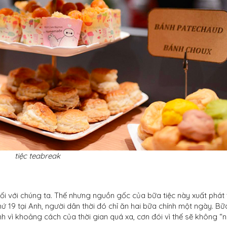
tiệc teabreak
 đối với chúng ta. Thế nhưng nguồn gốc của bữa tiệc này xuất phát 
hứ 19 tại Anh, người dân thời đó chỉ ăn hai bữa chính một ngày. Bữ
h vì khoảng cách của thời gian quá xa, cơn đói vì thế sẽ không “