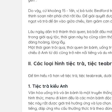
yên”.
Do vậy, cứ khoảng 15 - 16h, vị bá tước Bedford t
thịnh soạn nên phải chờ rất lâu. Để giải quyết đ
ngọt và trà để ăn vào giữa chiều, làm giảm cơn 
Lâu ngày dần trở thành thói quen, bà bắt đầu mờ
trong giới quý tộc, thời gian này họ cũng cảm t
đàng hoàng, lộng lẫy.
Một thời gian trôi qua, thói quen ăn bánh, uống t
chiều ở Anh từ đó cũng trở nên nổi tiếng và du n
II. Các loại hình tiệc trà, tiệc teab
Để tìm hiểu rõ hơn về tiệc trà, tiệc teabreak, dưới 
1. Tiệc trà kiểu Anh
Văn hóa uống trà và ăn bánh là một truyền thống 
hình thức, menu đi kèm đều là các món bánh độc đ
tiệc này rất được giới trẻ hưởng ứng và lựa chọn
tiếng, đáp ứng nhu cầu thưởng thức trà theo đú