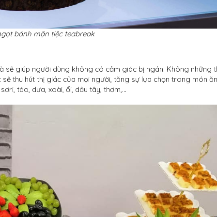
gọt bánh mặn tiệc teabreak
trà sẽ giúp người dùng không có cảm giác bị ngán. Không những t
c sẽ thu hút thị giác của mọi người, tăng sự lựa chọn trong món ăn
ri, táo, dưa, xoài, ổi, dâu tây, thơm,...