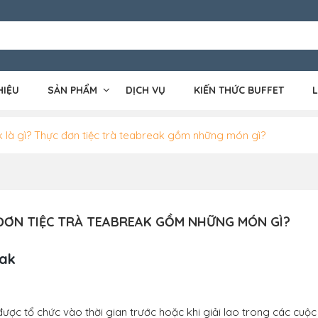
HIỆU
SẢN PHẨM
DỊCH VỤ
KIẾN THỨC BUFFET
L
k là gì? Thực đơn tiệc trà teabreak gồm những món gì?
 ĐƠN TIỆC TRÀ TEABREAK GỒM NHỮNG MÓN GÌ?
eak
 được tổ chức vào thời gian trước hoặc khi giải lao trong các cuộc