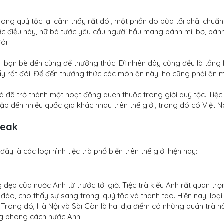
rong quý tộc lại cảm thấy rất đói, một phần do bữa tối phải chuẩn
ược điều này, nữ bá tước yêu cầu người hầu mang bánh mì, bơ, bán
đói.
i bạn bè đến cùng để thưởng thức. Dĩ nhiên đây cũng đều là tầng 
hấy rất đói. Để đến thưởng thức các món ăn này, họ cũng phải ăn 
rà đã trở thành một hoạt động quen thuộc trong giới quý tộc. Tiệc
hập đến nhiều quốc gia khác nhau trên thế giới, trong đó có Việt 
reak
đây là các loại hình tiệc trà phổ biến trên thế giới hiện nay:
đẹp của nước Anh từ trước tới giờ. Tiệc trà kiểu Anh rất quan trọ
áo, cho thấy sự sang trọng, quý tộc và thanh tao. Hiện nay, loại
. Trong đó, Hà Nội và Sài Gòn là hai địa điểm có những quán trà n
ng phong cách nước Anh.