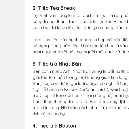
2. Tiệc Tea Break
Tại Việt Nam, đây là một loại hình tiệc trà rất p
sang trọng, thanh tao. Thực đơn tiệc Tea Break 
cách bày trí khéo léo, tuy đơn giản nhưng đảm 
Loại hình tiệc trà này thường phù hợp với bữa ti
sử dụng trong bữa tiệc. Thời gian tổ chức là vào 
nghỉ ngơi, vừa kết nối mọi người một cách rất tự 
3. Tiệc trà Nhật Bản
Bên cạnh nước Anh, Nhật Bản cũng là đất nước có
giải tỏa tâm hồn trong một không gian tĩnh lặng, 
Bản, hay còn được gọi là trà đạo, có nghi lễ Chaj
Nghi lễ Chaji có Kaiseki (bữa ăn chính), Koicha (
trà Chaji sẽ kéo dài hơn 4 tiếng đồng hồ, buổi t
Cách thức thưởng trà ở Nhật Bản được quy định r
tạo chính quy. Nhờ vào cách pha trà, mời khách 
tính cách của họ.
4. Tiệc trà Boston