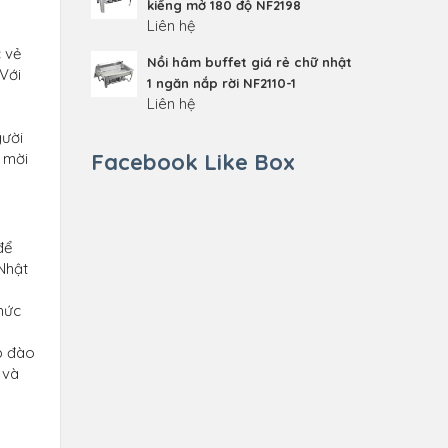
kiếng mở 180 độ NF2198
Liên hệ
c vẻ
Nồi hâm buffet giá rẻ chữ nhật
 Với
1 ngăn nắp rời NF2110-1
Liên hệ
gười
Facebook Like Box
h mời
để
 Nhật
thức
p đào
 và