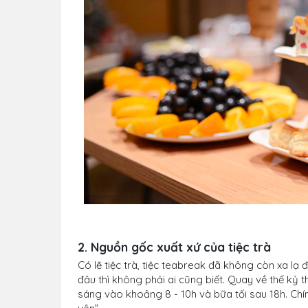
2. Nguồn gốc xuất xứ của tiệc trà
Có lẽ tiệc trà, tiệc teabreak đã không còn xa lạ
đâu thì không phải ai cũng biết. Quay về thế kỷ t
sáng vào khoảng 8 - 10h và bữa tối sau 18h. Chín