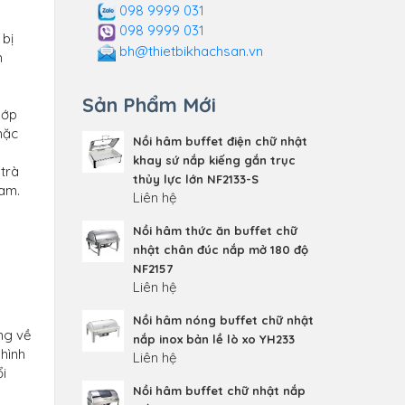
098 9999 031
098 9999 031
 bị
bh@thietbikhachsan.vn
h
Sản Phẩm Mới
lớp
mặc
Nồi hâm buffet điện chữ nhật
khay sứ nắp kiếng gắn trục
 trà
thủy lực lớn NF2133-S
Nam.
Liên hệ
Nồi hâm thức ăn buffet chữ
nhật chân đúc nắp mở 180 độ
NF2157
Liên hệ
Nồi hâm nóng buffet chữ nhật
ng về
nắp inox bản lề lò xo YH233
 hình
Liên hệ
ổi
Nồi hâm buffet chữ nhật nắp