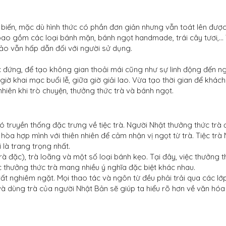
hổ biến, mặc dù hình thức có phần đơn giản nhưng vẫn toát lên đượ
bao gồm các loại bánh mặn, bánh ngọt handmade, trái cây tươi,...
bảo vẫn hấp dẫn đối với người sử dụng.
ệc đứng, để tạo không gian thoải mái cũng như sự linh động đến n
giờ khai mạc buổi lễ, giữa giờ giải lao. Vừa tạo thời gian để khác
nhiên khi trò chuyện, thưởng thức trà và bánh ngọt.
 truyền thống đặc trưng về tiệc trà. Người Nhật thưởng thức trà 
hòa hợp mình với thiên nhiên để cảm nhận vị ngọt từ trà. Tiệc trà
i là trang trọng nhất.
trà đặc), trà loãng và một số loại bánh kẹo. Tại đây, việc thưởng 
iệc thưởng thức trà mang nhiều ý nghĩa đặc biệt khác nhau.
ất nghiêm ngặt. Mọi thao tác và ngôn từ đều phải trải qua các lớ
và dùng trà của người Nhật Bản sẽ giúp ta hiểu rõ hơn về văn hóa