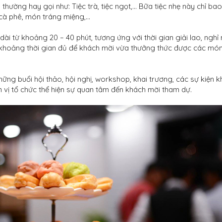
a thường hay gọi như: Tiệc trà, tiệc ngọt,... Bữa tiệc nhẹ này chỉ bao
cà phê, món tráng miệng,...
dài từ khoảng 20 – 40 phút, tương ứng với thời gian giải lao, nghỉ 
là khoảng thời gian đủ để khách mời vừa thưởng thức được các mó
những buổi hội thảo, hội nghị, workshop, khai trương, các sự kiện 
n vị tổ chức thể hiện sự quan tâm đến khách mời tham dự.