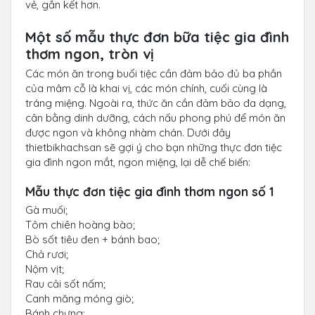
vẻ, gắn kết hơn.
Một số mẫu thực đơn bữa tiệc gia đình
thơm ngon, tròn vị
Các món ăn trong buổi tiệc cần đảm bảo đủ ba phần
của mâm cỗ là khai vị, các món chính, cuối cùng là
tráng miệng. Ngoài ra, thức ăn cần đảm bảo đa dạng,
cân bằng dinh dưỡng, cách nấu phong phú để món ăn
được ngon và không nhàm chán. Dưới đây
thietbikhachsan sẽ gợi ý cho bạn những thực đơn tiệc
gia đình ngon mắt, ngon miệng, lại dễ chế biến:
Mẫu thực đơn tiệc gia đình thơm ngon số 1
Gà muối;
Tôm chiên hoàng bào;
Bò sốt tiêu đen + bánh bao;
Chả rươi;
Nộm vịt;
Rau cải sốt nấm;
Canh măng móng giò;
Bánh chưng;