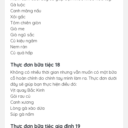
Gà luộc
Canh măng nấu
Xôi gấc
Tôm chiên giòn
Giò me
Giò ngũ sắc
Củ kiệu ngâm
Nem rán
Củ quả hấp
Thực đơn bữa tiệc 18
Không có nhiều thời gian nhưng vẫn muốn có một bữa
cỗ hoàn chỉnh do chính tay mình làm ra. Thực đơn dưới
đây sẽ giúp bạn thực hiện điều đó:
Vịt quay Bắc Kinh
Gỏi rau củ
Canh xương
Lòng gà xào dứa
Súp gà nấm
Thực đơn bữa tiệc gia đình 19