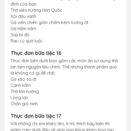
đình của bạn.
Thịt xiên nướng Hàn Quốc
Xôi đậu xanh
Gà viên chiên giòn chấm kèm tương ớt
Gà hầm nấm
Súp bí đỏ
Rau củ quả luộc
Thực đơn bữa tiệc 16
Thực đơn bên dưới bao gồm các món ăn sử dụng thịt
lợn làm nguyên liệu chính. Thế nhưng thành phẩm quả
là không có gì để chê:
Gà xào sả ớt
Canh nấm
Thịt lợn nướng
Lòng lợn
Chân giò ninh
Thực đơn bữa tiệc 17
Với những chị em khéo léo, tỉ mỉ, thích bày biện thì
mâm cơm dưới đây sẽ giúp bạn khoe khéo hoa tay: