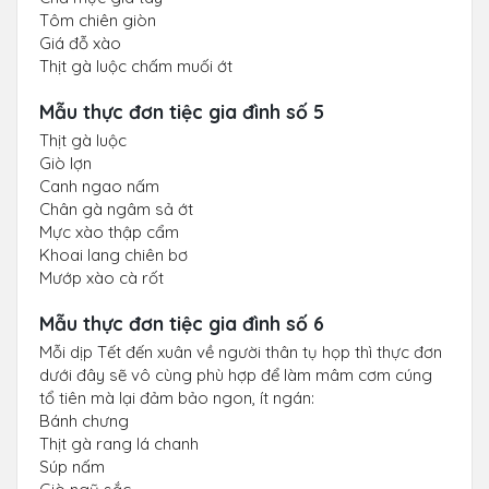
Tôm chiên giòn
Giá đỗ xào
Thịt gà luộc chấm muối ớt
Mẫu thực đơn tiệc gia đình số 5
Thịt gà luộc
Giò lợn
Canh ngao nấm
Chân gà ngâm sả ớt
Mực xào thập cẩm
Khoai lang chiên bơ
Mướp xào cà rốt
Mẫu thực đơn tiệc gia đình số 6
Mỗi dịp Tết đến xuân về người thân tụ họp thì thực đơn
dưới đây sẽ vô cùng phù hợp để làm mâm cơm cúng
tổ tiên mà lại đảm bảo ngon, ít ngán:
Bánh chưng
Thịt gà rang lá chanh
Súp nấm