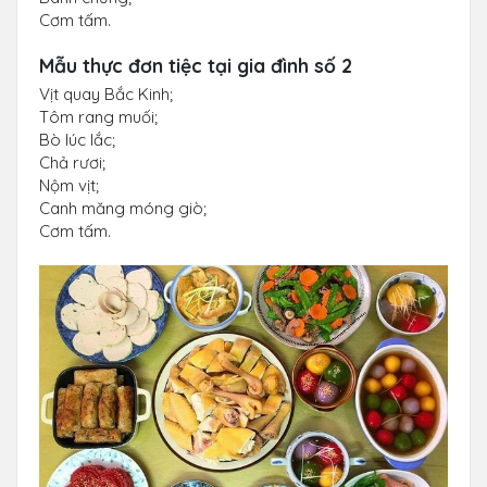
Cơm tấm.
Mẫu thực đơn tiệc tại gia đình số 2
Vịt quay Bắc Kinh;
Tôm rang muối;
Bò lúc lắc;
Chả rươi;
Nộm vịt;
Canh măng móng giò;
Cơm tấm.