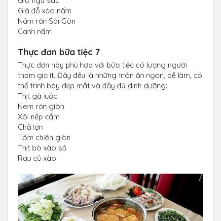
Giò ngũ sắc
Giá đỗ xào nấm
Nám rán Sài Gòn
Canh nấm
Thực đơn bữa tiệc 7
Thực đơn này phù hợp với bữa tiệc có lượng người
tham gia ít. Đây đều là những món ăn ngon, dễ làm, có
thể trình bày đẹp mắt và đầy đủ dinh dưỡng:
Thịt gà luộc
Nem rán giòn
Xôi nếp cẩm
Chả lợn
Tôm chiên giòn
Thịt bò xào sả
Rau củ xào