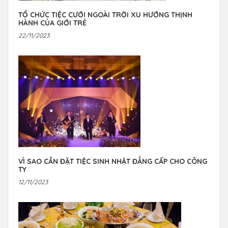
TỔ CHỨC TIỆC CƯỚI NGOÀI TRỜI XU HƯỚNG THỊNH
HÀNH CỦA GIỚI TRẺ
22/11/2023
VÌ SAO CẦN ĐẶT TIỆC SINH NHẬT ĐẲNG CẤP CHO CÔNG
TY
12/11/2023