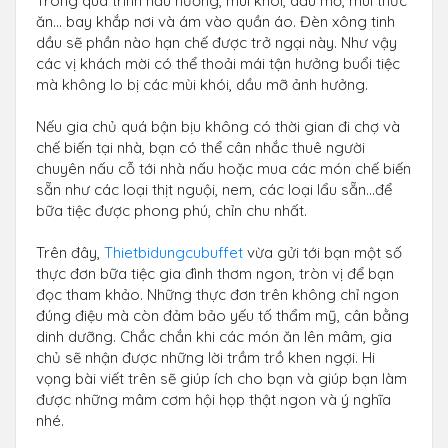
Trong quá trình nấu nướng, mùi khói, dầu mỡ, mùi thức
ăn… bay khắp nơi và ám vào quần áo. Đèn xông tinh
dầu sẽ phần nào hạn chế được trở ngại này. Như vậy
các vị khách mời có thể thoải mái tận hưởng buổi tiệc
mà không lo bị các mùi khói, dầu mỡ ảnh hưởng.
Nếu gia chủ quá bận bịu không có thời gian đi chợ và
chế biến tại nhà, bạn có thể cân nhắc thuê người
chuyên nấu cỗ tới nhà nấu hoặc mua các món chế biến
sẵn như các loại thịt nguội, nem, các loại lẩu sẵn…để
bữa tiệc được phong phú, chỉn chu nhất.
Trên đây,
Thietbidungcubuffet
vừa gửi tới bạn một số
thực đơn bữa tiệc gia đình thơm ngon, tròn vị để bạn
đọc tham khảo. Những thực đơn trên không chỉ ngon
đúng điệu mà còn đảm bảo yếu tố thẩm mỹ, cân bằng
dinh dưỡng. Chắc chắn khi các món ăn lên mâm, gia
chủ sẽ nhận được những lời trầm trồ khen ngợi. Hi
vọng bài viết trên sẽ giúp ích cho bạn và giúp bạn làm
được những mâm cơm hội họp thật ngon và ý nghĩa
nhé.