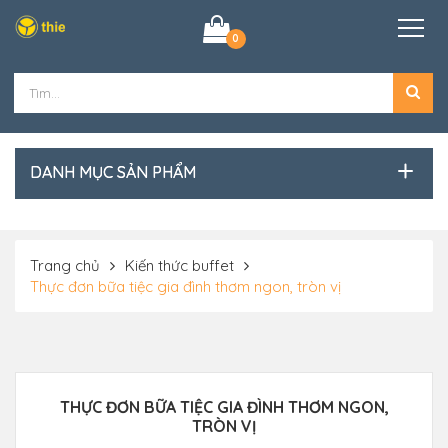
0
DANH MỤC SẢN PHẨM
Trang chủ
Kiến thức buffet
Thực đơn bữa tiệc gia đình thơm ngon, tròn vị
THỰC ĐƠN BỮA TIỆC GIA ĐÌNH THƠM NGON,
TRÒN VỊ