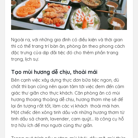
Ngoài ra, với những gia đình có điều kiện và thời gian
thì có thể trang trí bàn ăn, phòng ăn theo phong cách
đặc trưng của dịp đãi tiệc đó cho thêm phần trang
trọng, lịch sự.
Tạo mùi hương dễ chịu, thoải mái
Bên cạnh việc xây dựng thực đơn bữa tiệc ngon, đủ
chất thì bạn cũng nên quan tâm tới việc đem đến cảm
giác thư giãn cho thực khách. Căn phòng ăn có mùi
hương thoang thoảng dễ chịu, hương thơm nhẹ sẽ để
lại ấn tượng rất tốt, làm các vị khách thoải mái hơn.
Một chiếc đèn xông tinh dầu với những hương thơm từ
tinh dầu sả chanh, lavender, cam quýt… là công cụ hỗ
trợ hữu ích để mọi người cùng thư giãn.