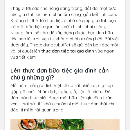
Thay vì tới các nhà hàng sang trọng, đắt đỏ, một bữa
tiệc gia đình sẽ thêm phần ấm cúng, gắn kết tình cảm.
Không chỉ thế, tổ chức tiệc ở nhà sẽ giúp gia đình bạn
có một bữa tiệc ngon lành với chi phí phải chăng.
Nhưng làm thế nào để xây dựng được thực đơn bữa
tiệc hợp lý, trọn vẹn thì không phải ai cũng biết. Bài viết
dưới đây, Thietbidungcubuffet sẽ gửi đến bạn đọc một
vài bí quyết lên
thực đơn tiệc tại gia đình
vừa ngon
vừa tiết kiệm.
Lên thực đơn bữa tiệc gia đình cần
chú ý những gì?
Mỗi năm mỗi gia đình Việt sẽ có rất nhiều dịp tụ họp
gặp gỡ như Tết âm lịch, ngày giỗ, tiệc tất niên… Để
đảm bảo thực hiện được một bữa tiệc gia đình toàn
vẹn, ít sai sót thì khâu chuẩn bị một thực đơn thật chu
đáo, tỉ mỉ là rất quan trọng.