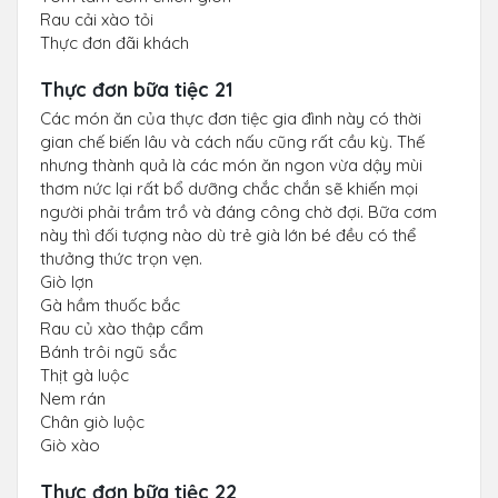
Rau cải xào tỏi
Thực đơn đãi khách
Thực đơn bữa tiệc 21
Các món ăn của thực đơn tiệc gia đình này có thời
gian chế biến lâu và cách nấu cũng rất cầu kỳ. Thế
nhưng thành quả là các món ăn ngon vừa dậy mùi
thơm nức lại rất bổ dưỡng chắc chắn sẽ khiến mọi
người phải trầm trồ và đáng công chờ đợi. Bữa cơm
này thì đối tượng nào dù trẻ già lớn bé đều có thể
thưởng thức trọn vẹn.
Giò lợn
Gà hầm thuốc bắc
Rau củ xào thập cẩm
Bánh trôi ngũ sắc
Thịt gà luộc
Nem rán
Chân giò luộc
Giò xào
Thực đơn bữa tiệc 22