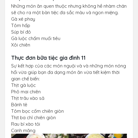
Những món ăn quen thuộc nhưng không hề nhàm chán
sẽ cho ra một bàn tiệc đa sắc màu và ngon miệng.
Gà xé phay
Tôm hấp
Súp bí đỏ
Gà luộc chấm muối tiêu
Xôi chiên
Thực đơn bữa tiệc gia đình 11
Sự kết hợp của các món nguội và và những món nóng
hổi vừa giúp bạn đa dạng món ăn vừa tiết kiệm thời
gian chế biến:
Thịt gà luộc
Phô mai chiên
Thịt trâu xào sả
Bánh tẻ
Tôm bọc cốm chiên giòn
Thịt ba chỉ chiên giòn
Rau bí xào tỏi
Canh măng