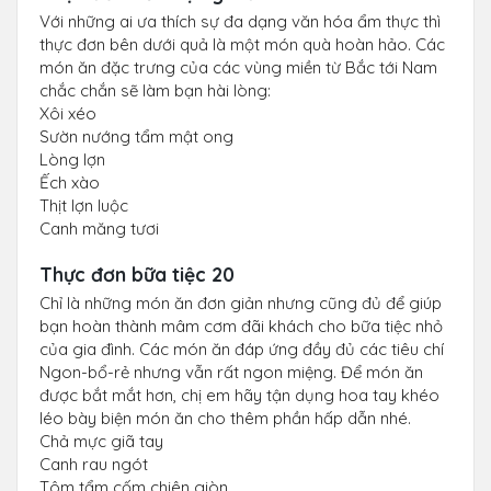
Với những ai ưa thích sự đa dạng văn hóa ẩm thực thì
thực đơn bên dưới quả là một món quà hoàn hảo. Các
món ăn đặc trưng của các vùng miền từ Bắc tới Nam
chắc chắn sẽ làm bạn hài lòng:
Xôi xéo
Sườn nướng tẩm mật ong
Lòng lợn
Ếch xào
Thịt lợn luộc
Canh măng tươi
Thực đơn bữa tiệc 20
Chỉ là những món ăn đơn giản nhưng cũng đủ để giúp
bạn hoàn thành mâm cơm đãi khách cho bữa tiệc nhỏ
của gia đình. Các món ăn đáp ứng đầy đủ các tiêu chí
Ngon-bổ-rẻ nhưng vẫn rất ngon miệng. Để món ăn
được bắt mắt hơn, chị em hãy tận dụng hoa tay khéo
léo bày biện món ăn cho thêm phần hấp dẫn nhé.
Chả mực giã tay
Canh rau ngót
Tôm tẩm cốm chiên giòn