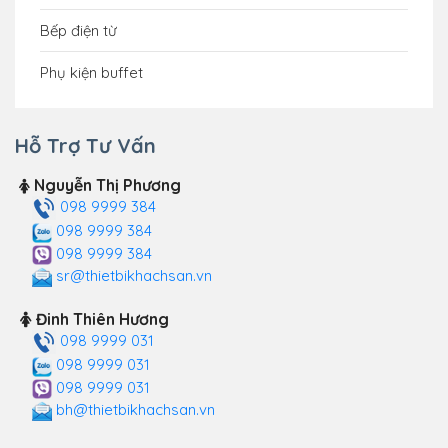
Bếp điện từ
Phụ kiện buffet
Hỗ Trợ Tư Vấn
Nguyễn Thị Phương
098 9999 384
098 9999 384
098 9999 384
sr@thietbikhachsan.vn
Đinh Thiên Hương
098 9999 031
098 9999 031
098 9999 031
bh@thietbikhachsan.vn