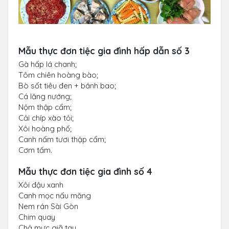
Mẫu thực đơn tiệc gia đình hấp dẫn số 3
Gà hấp lá chanh;
Tôm chiên hoàng bào;
Bò sốt tiêu đen + bánh bao;
Cá lăng nướng;
Nộm thập cẩm;
Cải chíp xào tỏi;
Xôi hoàng phố;
Canh nấm tươi thập cẩm;
Cơm tấm.
Mẫu thực đơn tiệc gia đình số 4
Xôi đậu xanh
Canh mọc nấu măng
Nem rán Sài Gòn
Chim quay
Chả mực giã tay