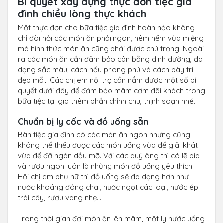
Bí quyết xây dựng thực đơn tiệc gia
đình chiều lòng thực khách
Một thực đơn cho bữa tiệc gia đình hoàn hảo không
chỉ đòi hỏi các món ăn phải ngon, nêm nếm vừa miệng
mà hình thức món ăn cũng phải được chú trọng. Ngoài
ra các món ăn cần đảm bảo cân bằng dinh dưỡng, đa
dạng sắc màu, cách nấu phong phú và cách bày trí
đẹp mắt. Các chị em nội trợ cần nắm được một số bí
quyết dưới đây để đảm bảo mâm cơm đãi khách trong
bữa tiệc tại gia thêm phần chỉnh chu, thịnh soạn nhé.
Chuẩn bị ly cốc và đồ uống sẵn
Bàn tiệc gia đình có các món ăn ngon nhưng cũng
không thể thiếu được các món uống vừa để giải khát
vừa để đỡ ngán dầu mỡ. Với các quý ông thì có lẽ bia
và rượu ngon luôn là những món đồ uống yêu thích.
Hội chị em phụ nữ thì đồ uống sẽ đa dạng hơn như
nước khoáng đóng chai, nước ngọt các loại, nước ép
trái cây, rượu vang nhẹ…
Trong thời gian đợi món ăn lên mâm, một ly nước uống