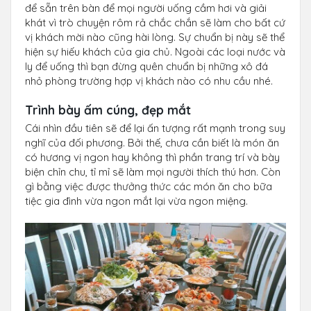
để sẵn trên bàn để mọi người uống cầm hơi và giải
khát vì trò chuyện rôm rả chắc chắn sẽ làm cho bất cứ
vị khách mời nào cũng hài lòng. Sự chuẩn bị này sẽ thể
hiện sự hiếu khách của gia chủ. Ngoài các loại nước và
ly để uống thì bạn đừng quên chuẩn bị những xô đá
nhỏ phòng trường hợp vị khách nào có nhu cầu nhé.
Trình bày ấm cúng, đẹp mắt
Cái nhìn đầu tiên sẽ để lại ấn tượng rất mạnh trong suy
nghĩ của đối phương. Bởi thế, chưa cần biết là món ăn
có hương vị ngon hay không thì phần trang trí và bày
biện chỉn chu, tỉ mỉ sẽ làm mọi người thích thú hơn. Còn
gì bằng việc được thưởng thức các món ăn cho bữa
tiệc gia đình vừa ngon mắt lại vừa ngon miệng.