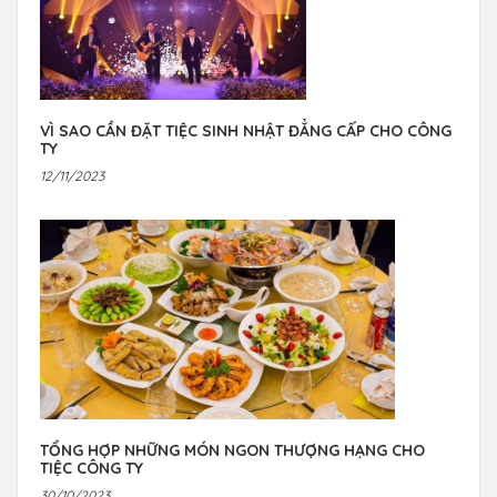
VÌ SAO CẦN ĐẶT TIỆC SINH NHẬT ĐẲNG CẤP CHO CÔNG
TY
12/11/2023
TỔNG HỢP NHỮNG MÓN NGON THƯỢNG HẠNG CHO
TIỆC CÔNG TY
30/10/2023