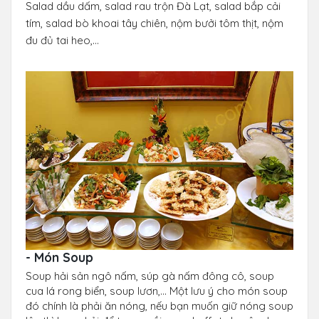
Salad dầu dấm, salad rau trộn Đà Lạt, salad bắp cải
tím, salad bò khoai tây chiên, nộm bưởi tôm thịt, nộm
đu đủ tai heo,…
- Món Soup
Soup hải sản ngô nấm, súp gà nấm đông cô, soup
cua lá rong biển, soup lươn,… Một lưu ý cho món soup
đó chính là phải ăn nóng, nếu bạn muốn giữ nóng soup