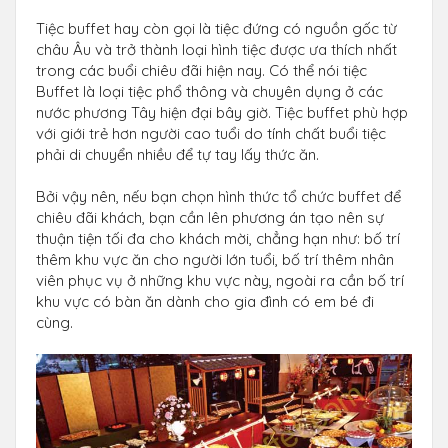
Tiệc buffet hay còn gọi là tiệc đứng có nguồn gốc từ
châu Âu và trở thành loại hình tiệc được ưa thích nhất
trong các buổi chiêu đãi hiện nay. Có thể nói tiệc
Buffet là loại tiệc phổ thông và chuyên dụng ở các
nước phương Tây hiện đại bây giờ. Tiệc buffet phù hợp
với giới trẻ hơn người cao tuổi do tính chất buổi tiệc
phải di chuyển nhiều để tự tay lấy thức ăn.
Bởi vậy nên, nếu bạn chọn hình thức tổ chức buffet để
chiêu đãi khách, bạn cần lên phương án tạo nên sự
thuận tiện tối đa cho khách mời, chẳng hạn như: bố trí
thêm khu vực ăn cho người lớn tuổi, bố trí thêm nhân
viên phục vụ ở những khu vực này, ngoài ra cần bố trí
khu vực có bàn ăn dành cho gia đình có em bé đi
cùng.