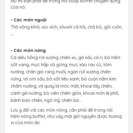
lâu thì bạn phải để trong nồi soup buffet chuyên dụng
của nó.
- Các món nguội
Thịt xông khói, xúc xích, shushi cá hồi, chả bò, gỏi cuốn,
…
- Các món nóng
Cá diêu hồng rút xương chiên xù, gà nấu cà ri, bò hầm
sốt vang, mực hấp sả gừng, mực xào rau củ, tôm
nướng, chân giò rang muối, ngan rút xương chiên
vừng, vịt om sấu, bò sốt tiêu xanh, bò cuộn nấm kim
châm nướng, vịt quay lá móc mật, khoai tây chiên,
cánh gà nướng, bò viên chiên giòn, khoai môn lệ phố,
bánh bao chiên, ngô mỹ chiên bơ…
Lưu ý đối với các món nóng, cần phải để trong nồi
hâm nóng buffet, như vậy mới giữ nguyên được hương
vị của món ăn.