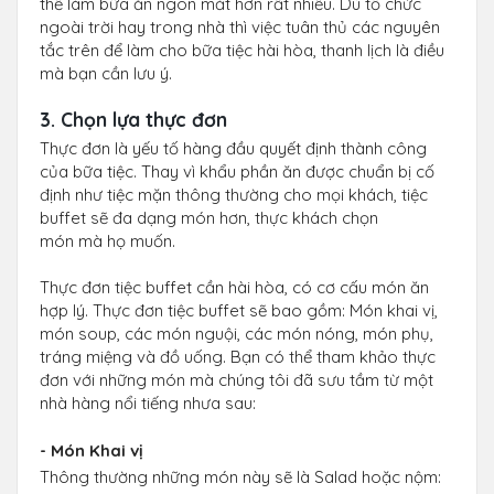
thể làm bữa ăn ngon mắt hơn rất nhiều. Dù tổ chức
ngoài trời hay trong nhà thì việc tuân thủ các nguyên
tắc trên để làm cho bữa tiệc hài hòa, thanh lịch là điều
mà bạn cần lưu ý.
3. Chọn lựa thực đơn
Thực đơn là yếu tố hàng đầu quyết định thành công
của bữa tiệc. Thay vì khẩu phần ăn được chuẩn bị cố
định như tiệc mặn thông thường cho mọi khách, tiệc
buffet sẽ đa dạng món hơn, thực khách chọn
món mà họ muốn.
Thực đơn tiệc buffet cần hài hòa, có cơ cấu món ăn
hợp lý. Thực đơn tiệc buffet sẽ bao gồm: Món khai vị,
món soup, các món nguội, các món nóng, món phụ,
tráng miệng và đồ uống. Bạn có thể tham khảo thực
đơn với những món mà chúng tôi đã sưu tầm từ một
nhà hàng nổi tiếng nhưa sau:
- Món Khai vị
Thông thường những món này sẽ là Salad hoặc nộm: