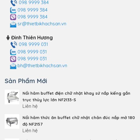
098 9999 384
098 9999 384
098 9999 384
sr@thietbikhachsan.vn
Đinh Thiên Hương
098 9999 031
098 9999 031
098 9999 031
bh@thietbikhachsan.vn
Sản Phẩm Mới
Nồi hâm buffet điện chữ nhật khay sứ nắp kiếng gắn
trục thủy lực lớn NF2133-S
Liên hệ
Nồi hâm thức ăn buffet chữ nhật chân đúc nắp mở 180
độ NF2157
Liên hệ