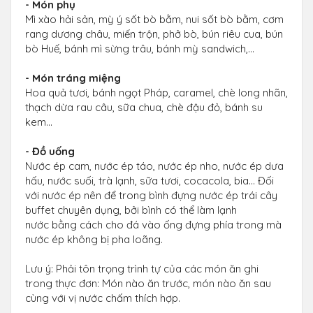
- Món phụ
Mì xào hải sản, mỳ ý sốt bò bằm, nui sốt bò bằm, cơm
rang dương châu, miến trộn, phở bò, bún riêu cua, bún
bò Huế, bánh mì sừng trâu, bánh mỳ sandwich,…
- Món tráng miệng
Hoa quả tươi, bánh ngọt Pháp, caramel, chè long nhãn,
thạch dừa rau câu, sữa chua, chè đậu đỏ, bánh su
kem…
- Đồ uống
Nước ép cam, nước ép táo, nước ép nho, nước ép dưa
hấu, nước suối, trà lạnh, sữa tươi, cocacola, bia… Đối
với nước ép nên để trong bình đựng nước ép trái cây
buffet chuyên dụng, bởi bình có thể làm lạnh
nước bằng cách cho đá vào ống đựng phía trong mà
nước ép không bị pha loãng.
Lưu ý: Phải tôn trọng trình tự của các món ăn ghi
trong thực đơn: Món nào ăn trước, món nào ăn sau
cùng với vị nước chấm thích hợp.