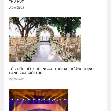
THU HÚT
27/11/2023
TỔ CHỨC TIỆC CƯỚI NGOÀI TRỜI XU HƯỚNG THỊNH
HÀNH CỦA GIỚI TRẺ
22/11/2023