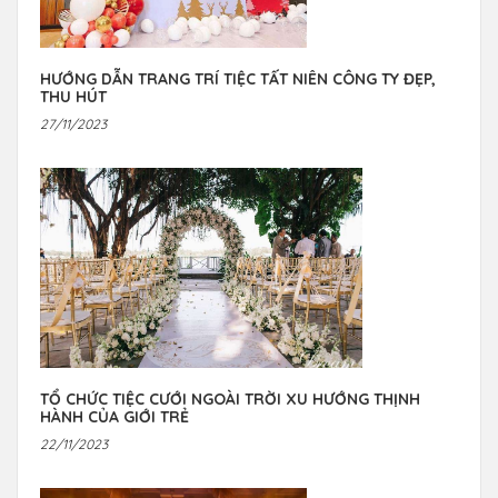
HƯỚNG DẪN TRANG TRÍ TIỆC TẤT NIÊN CÔNG TY ĐẸP,
THU HÚT
27/11/2023
TỔ CHỨC TIỆC CƯỚI NGOÀI TRỜI XU HƯỚNG THỊNH
HÀNH CỦA GIỚI TRẺ
22/11/2023