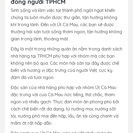
đông người TPHCM
Sinh sống và làm việc tại thành phố ngột ngạt khiến
chúng ta luôn muốn được thư giãn, tận hưởng không
khí trong lành. Đến với Út Cà Mau, các bạn sẽ được
thưởng hải sản tươi sống thơm ngon, tận hưởng không
gian trong lành, thoáng mát.
Đây là một trong những quán ăn nằm trong danh sách
nhà hàng tại TPHCM phù hợp với nhóm mà các bạn
không nên bỏ qua. Các món hải sản tại đây được chế
biến với hương vị đặc trưng của người Việt, cực kỳ
đậm đà và tươi ngon.
Đặc sản của nhà hàng phù hợp với nhóm Út Cà Mau
đặc trưng với cua Cà Mau nức tiếng, thịt chắc, thơm
ngon và nhiều gạch. Thực đơn món ăn phong phú bởi
cách chế biến rất đa dạng, từ nướng mọi, nướng sốt
tỏi, nướng phô mai đến hấp, lẩu, ăn tái cùng chanh và
mắm ớt rất hấp dẫn.