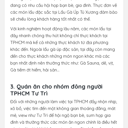
đang có nhu cầu hội họp bạn bè, gia đình. Thực đơn về
các món lẩu đặc sắc tại Lẩu Gà Úp Tú Xương đảm bảo
sẽ chiều lòng khách hàng tốt nhất có thể.
Với kinh nghiệm hoạt động lâu năm, các món lẩu tại
đây nhanh chóng thu hút không chỉ thực khách tại
TPHCM mà kể cả những thực khách từ địa phương
khác đến. Ngoài lẩu gà úp đặc sản, tại đây còn mang
đến cho thực khách những món ngon khác mà các
bạn nhất định nên thưởng thức như: Gà Sauna, dê, vịt,
Gà tiềm ớt hiểm, hải sản…
3. Quán ăn cho nhóm đông người
TPHCM Tư Trì
Đối với những người làm việc tại TPHCM đầy nhộn nhịp,
xô bồ, việc tìm đến một không gian thoáng đãng, mát
mẻ, view như Tư Trì để hội ngộ bạn bè, sum họp gia
đình và thưởng thức các món ăn ngon chính là điều hết