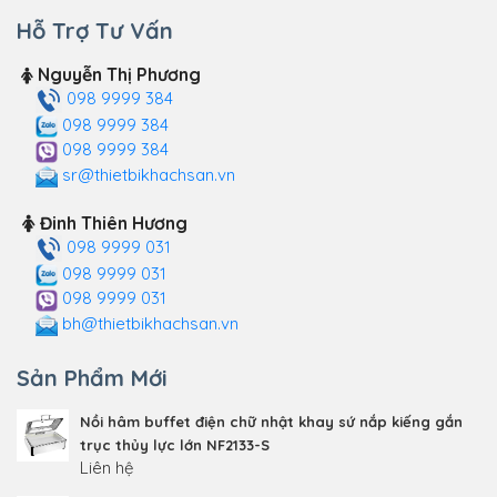
Hỗ Trợ Tư Vấn
Nguyễn Thị Phương
098 9999 384
098 9999 384
098 9999 384
sr@thietbikhachsan.vn
Đinh Thiên Hương
098 9999 031
098 9999 031
098 9999 031
bh@thietbikhachsan.vn
Sản Phẩm Mới
Nồi hâm buffet điện chữ nhật khay sứ nắp kiếng gắn
trục thủy lực lớn NF2133-S
Liên hệ