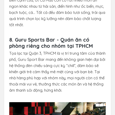
Bên cạnh cua, Út Cà Mau còn có rất nhiều món ăn
ngon khác nhau từ hải sản, điển hình như ốc biển, mực,
bạch tuộc, cá… Tất cả đều đảm bảo tươi sống, trải qua
quá trình chọn lọc kỹ lưỡng nên đảm bảo chất lượng
tốt nhất.
8. Guru Sports Bar - Quán ăn có
phòng riêng cho nhóm tại TPHCM
Tọa lạc tại Quận 3, TPHCM là vị trí trung tâm của thành
phố, Guru Sport Bar mang đến không gian hiện đại bởi
hệ thống đèn chiếu sáng cực kỳ “chill”, đảm bảo sẽ
khiến giới trẻ cảm thấy mê mệt cùng với bạn bè. Tại
nhà hàng phù hợp với nhóm này, mọi người còn có thể
thoải mái vui vẻ, thưởng thức các món ăn và hệ thống
âm thanh sôi động, hứng khởi.