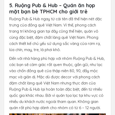
5. Ruộng Pub & Hub – Quán ăn họp
mặt bạn bè TPHCM cho giới trẻ
Ruộng Pub & Hub ngay từ cái tên đã thể hiện nét đặc
trưng của đồng quê Việt Nam. Vì thế, phong cách
trang trí không gian tại đây cũng thể hiện, quán vô
cùng đặc biệt, đậm chất làng quê Việt Nam. Phong
cách thiết kế chủ yếu sử dụng sắc vàng của rơm rạ,
lúa chín, may, tre, lá phơi khô.
Đến với nhà hàng phù hợp với nhóm Ruộng Pub & Hub,
các bạn sẽ cảm giác rất quen thuộc, gần gũi, như lạc
vào chốn đồng quê của thập niên 80, 90, đầy mộc
mạc và giản dị. Mặc dù được decor với phong cách
đậm chất làng quê Việt Nam nhưng thực đơn của
Ruộng Pub & Hub lại hoàn toàn đặc biệt, đến từ nhiều
quốc gia khác nhau. Bởi vì quán tọa lạc tại khu vực có
nhiều du khách nước ngoài tham quan. Không gian
quán rất phù hợp dành cho nhóm có từ 6 – 12 người.