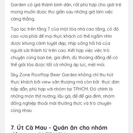
Garden có giá thành bình dân, rất phù hợp cho giới trẻ
mong muốn được thư giãn sau những giờ làm việc
căng thẳng.
Tạo lạc trên tầng 7 của một tòa nhà cao tầng, có độ
cao vừa phải để mọi thực khách có thể ngắm nhìn
được khung cảnh tuyệt đẹp, nhịp sống hối hả của
người sài thành từ trên cao. Kết hợp việc việc trò
chuyện cùng bạn bè, gia đình, đủ thoáng đãng để có
thể giải tỏa được tất cả những áp lực, mệt mỏi.
Sky Zone Rooftop Beer Garden không chỉ thu hút
thực khách bởi view sân thượng mà còn bởi thực đơn
hấp dẫn, phù hợp với nhóm tại TPHCM. Đó chính là
những món thịt nướng, lẩu gà, để để gia đình, nhóm
đồng nghiệp thoải mái thưởng thức và trò chuyện
cùng nhau
7. Út Cà Mau - Quán ăn cho nhóm