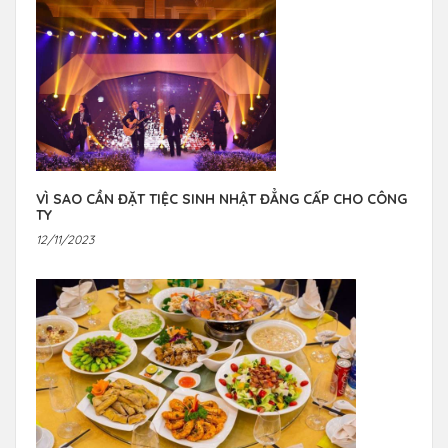
VÌ SAO CẦN ĐẶT TIỆC SINH NHẬT ĐẲNG CẤP CHO CÔNG
TY
12/11/2023