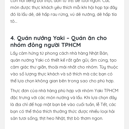
còn nổi tiếng bởi thực đơn từ thịt dê tươi ngon. Các
món được thực khách yêu thích mỗi khi hội họp tại đây
đó là lẩu dê, dê hấp rau rừng, vú dê nướng, dê hấp tía
tô…
4. Quán nướng Yaki – Quán ăn cho
nhóm đông người TPHCM
Lấy cảm hứng từ phong cách nhà hàng Nhật Bản,
quán nướng Yaki có thiết kế rất gần gũi, ấm cúng, tạo
cảm giác thư giãn, thoải mái nhất cho nhóm. Tùy thuộc
vào số lượng thực khách và sở thích mà các bạn có
thể lựa chọn không gian bên trong sao cho phù hợp.
Thực đơn của nhà hàng phù hợp với nhóm Yaki TPHCM
đặc trưng với các món nướng và lẩu. Khi lựa chọn đây
là địa chỉ để họp mặt bạn bè vào cuối tuần, lễ Tết, các
bạn có thể thỏa thích thưởng thức được nhiều loại hải
sản tươi sống, thịt heo Nhật, thịt bò thơm ngon.