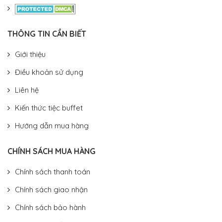
THÔNG TIN CẦN BIẾT
Giới thiệu
Điều khoản sử dụng
Liên hệ
Kiến thức tiệc buffet
Hướng dẫn mua hàng
CHÍNH SÁCH MUA HÀNG
Chính sách thanh toán
Chính sách giao nhận
Chính sách bảo hành