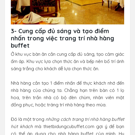
3- Cung cấp đủ sáng và tạo điểm
nhấn trong việc trang trí nhà hàng
buffet
Ở khu vục bàn ăn cần cung cấp đủ sáng, tạo cảm giác
ấm áp. Khu vực lựa chọn thức ăn và bếp nên bố trí ánh
sáng trắng cho khách dễ lựa chọn thức ăn.
Nhà hàng cần tạo 1 điểm nhấn để thực khách nhớ đến
nhà hàng của chúng ta. Chẳng hạn trên bàn có 1 lọ
hoa, trên trần nhà có bộ đèn chùm, nhân viên mặt
đồng phục, hoặc tráng trí nhà hàng theo mùa.
Đó là một trong
những cách trang trí nhà hàng buffet
hút khách
mà thietbidungcubuffet.com gợi ý để bạn
có thể áp dụng cho nhà hàng buffet của mình. Hy