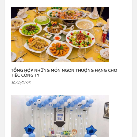
TỔNG HỢP NHỮNG MÓN NGON THƯỢNG HẠNG CHO
TIỆC CÔNG TY
30/10/2023