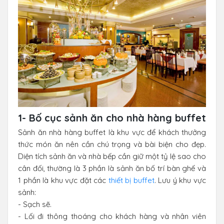
1- Bố cục sảnh ăn cho nhà hàng buffet
Sảnh ăn nhà hàng buffet là khu vực để khách thưởng
thức món ăn nên cần chú trọng và bài biện cho đẹp.
Diện tích sảnh ăn và nhà bếp cần giữ một tỷ lệ sao cho
cân đối, thường là 3 phần là sảnh ăn bố trí bàn ghế và
1 phần là khu vực đặt các
thiết bị buffet
. Lưu ý khu vực
sảnh:
- Sạch sẽ.
- Lối đi thông thoáng cho khách hàng và nhân viên