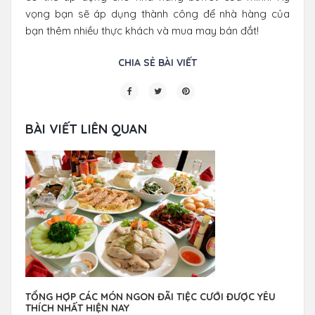
vọng bạn sẽ áp dụng thành công để nhà hàng của
bạn thêm nhiều thực khách và mua may bán đắt!
CHIA SẺ BÀI VIẾT
BÀI VIẾT LIÊN QUAN
TỔNG HỢP CÁC MÓN NGON ĐÃI TIỆC CƯỚI ĐƯỢC YÊU
THÍCH NHẤT HIỆN NAY