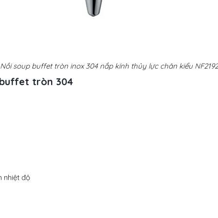
Nồi soup buffet tròn inox 304 nắp kính thủy lực chân kiểu NF219
buffet tròn 304
h nhiệt độ