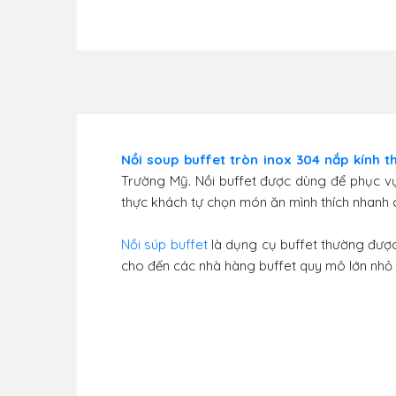
Nồi soup buffet tròn inox 304 nắp kính t
Trường Mỹ. Nồi buffet được dùng để phục vụ th
thực khách tự chọn món ăn mình thích nhanh c
Nồi súp buffet
là dụng cụ buffet thường đượ
cho đến các nhà hàng buffet quy mô lớn nhỏ h