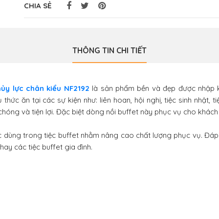
CHIA SẺ
THÔNG TIN CHI TIẾT
hủy lực chân kiểu NF2192
là sản phẩm bền và đẹp được nhập 
ức ăn tại các sự kiện như: liên hoan, hội nghị, tiệc sinh nhật, 
hóng và tiện lợi. Đặc biệt dòng nồi buffet này phục vụ cho khách 
c dùng trong tiệc buffet nhằm nâng cao chất lượng phục vụ. Đá
ay các tiệc buffet gia đình.