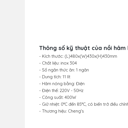
Thông số kỹ thuật của
nồi hâm 
- Kích thước: (L)480x(W)430x(H)430mm
- Chất liệu: inox 304
- Số ngăn thức ăn: 1 ngăn
- Dung tích: 11 lít
- Hâm nóng bằng: Điện
- Điện thế: 220V - 50Hz
- Công suất: 400W
- Giữ nhiệt: 0°C đến 85°C, có biến trở điều chỉn
- Thương hiệu: Cheng's