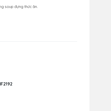
òng soup đựng thức ăn.
NF2192