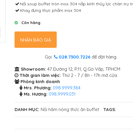
Nồi soup buffet tròn inox 304 nắp kính thủy lực chân trụ t
Khay đựng thực phẩm inox 304.
Còn hàng
NHẬN BÁO GIÁ
Gọi
028.7300.7226
để đặt hàng
Showroom:
47 Đường 12, P.11, Q.Gò Vấp, TPHCM
Thời gian làm việc:
Thứ 2 - 7 / 8h - 17h mở cửa
Phòng kinh doanh
Mrs. Phương:
098.9999.384
Ms. Hương:
098.9999.031
DANH MỤC:
Nồi hâm nóng thức ăn buffet
TAGS: