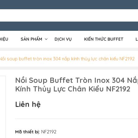
HIỆU
SẢN PHẨM
DỊCH VỤ
KIẾN THỨC BUFFET
L
Nồi soup buffet tròn inox 304 nắp kính thủy lực chân kiểu NF2192
Nồi Soup Buffet Tròn Inox 304 N
Kính Thủy Lực Chân Kiểu NF2192
Liên hệ
Mã thiết bị:
NF2192