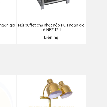
 ngăn giá
Nồi buffet chữ nhật nắp PC 1 ngăn giá
Nồi buffet
rẻ NF2112-1
Liên hệ