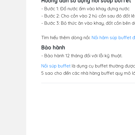
Hướng dẫn sử dụng nồi soup buffet
- Bước 1: Đổ nước ấm vào khay đựng nước
- Bước 2: Cho cồn vào 2 hủ cồn sau đó đốt lê
- Bước 3: Bỏ thức ăn vào khay, đốt cồn bên 
Tìm hiểu thêm dòng nồi:
Nồi hâm súp buffet 
Bảo hành
- Bảo hành 12 tháng đối với lỗi kỹ thuật.
Nồi súp buffet
là dụng cụ buffet thường được
5 sao cho đến các nhà hàng buffet quy mô lớn