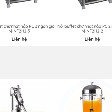
et chữ nhật nắp PC 3 ngăn giá
Nồi buffet chữ nhật nắp PC 2
rẻ NF2112-3
rẻ NF2112-2
Liên hệ
Liên hệ