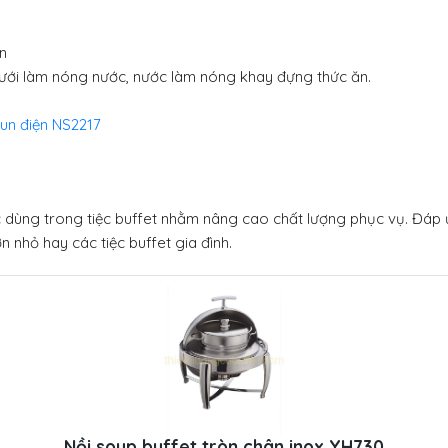
n
dưới làm nóng nước, nước làm nóng khay đựng thức ăn.
đun điện NS2217
 dùng trong tiệc buffet nhằm nâng cao chất lượng phục vụ. Đáp
 nhỏ hay các tiệc buffet gia đình.
Nồi soup buffet tròn chân inox YH730