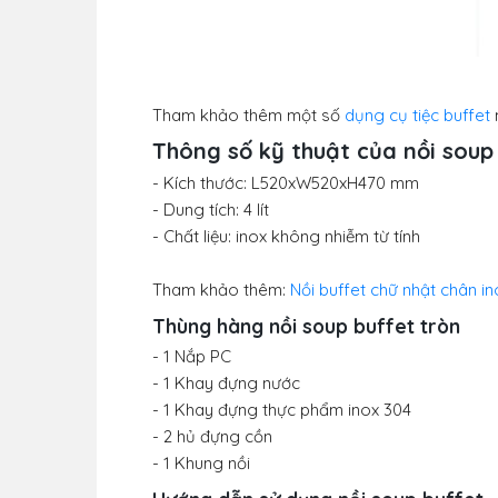
Tham khảo thêm một số
dụng cụ tiệc buffet
m
Thông số kỹ thuật của
nồi soup
- Kích thước: L520xW520xH470 mm
- Dung tích: 4 lít
- Chất liệu: inox không nhiễm từ tính
Tham khảo thêm:
Nồi buffet chữ nhật chân i
Thùng hàng nồi soup buffet tròn
- 1 Nắp PC
- 1 Khay đựng nước
- 1 Khay đựng thực phẩm inox 304
- 2 hủ đựng cồn
- 1 Khung nồi