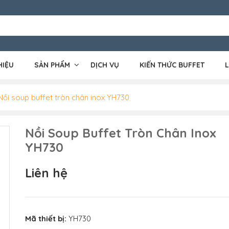
HIỆU
SẢN PHẨM
DỊCH VỤ
KIẾN THỨC BUFFET
L
Nồi soup buffet tròn chân inox YH730
Nồi Soup Buffet Tròn Chân Inox
YH730
Liên hệ
Mã thiết bị:
YH730