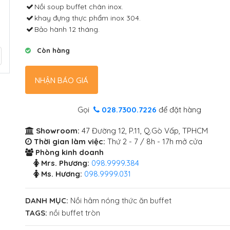
Nồi soup buffet chân inox.
khay đựng thực phẩm inox 304.
Bảo hành 12 tháng.
Còn hàng
NHẬN BÁO GIÁ
Gọi
028.7300.7226
để đặt hàng
Showroom:
47 Đường 12, P.11, Q.Gò Vấp, TPHCM
Thời gian làm việc:
Thứ 2 - 7 / 8h - 17h mở cửa
Phòng kinh doanh
Mrs. Phương:
098.9999.384
Ms. Hương:
098.9999.031
DANH MỤC:
Nồi hâm nóng thức ăn buffet
TAGS:
nồi buffet tròn