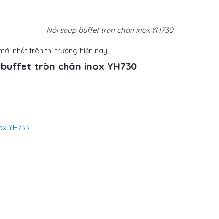
Nồi soup buffet tròn chân inox YH730
ới nhất trên thị trường hiện nay
 buffet tròn chân inox
YH730
nox YH733