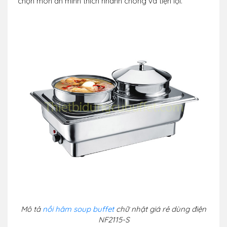
chọn món ăn mình thích nhanh chóng và tiện lợi.
Mô tả
nồi hâm soup buffet
chữ nhật giá rẻ dùng điện
NF2115-S