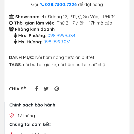
Gọi
028.7300.7226
để đặt hàng
Showroom:
47 Đường 12, P.11, Q.Gò Vấp, TPHCM
Thời gian làm việc:
Thứ 2 - 7 / 8h - 17h mở cửa
Phòng kinh doanh
Mrs. Phương:
098.9999.384
Ms. Hương:
098.9999.031
DANH MỤC:
Nồi hâm nóng thức ăn buffet
TAGS:
nồi buffet giá rẻ
,
nồi hâm buffet chữ nhật
CHIA SẺ
Chính sách bảo hành:
12 tháng
Chúng tôi cam kết: