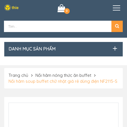
0
DANH MỤC SẢN PHẨM
Trang chủ
Nồi hâm nóng thức ăn buffet
Nồi hâm soup buffet chữ nhật giá rẻ dùng điện NF2115-S