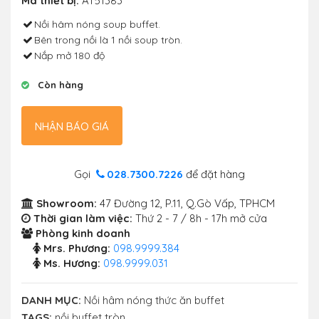
Mã thiết bị:
AT51383
Nồi hâm nóng soup buffet.
Bên trong nồi là 1 nồi soup tròn.
Nắp mở 180 độ
Còn hàng
NHẬN BÁO GIÁ
Gọi
028.7300.7226
để đặt hàng
Showroom:
47 Đường 12, P.11, Q.Gò Vấp, TPHCM
Thời gian làm việc:
Thứ 2 - 7 / 8h - 17h mở cửa
Phòng kinh doanh
Mrs. Phương:
098.9999.384
Ms. Hương:
098.9999.031
DANH MỤC:
Nồi hâm nóng thức ăn buffet
TAGS:
nồi buffet tròn