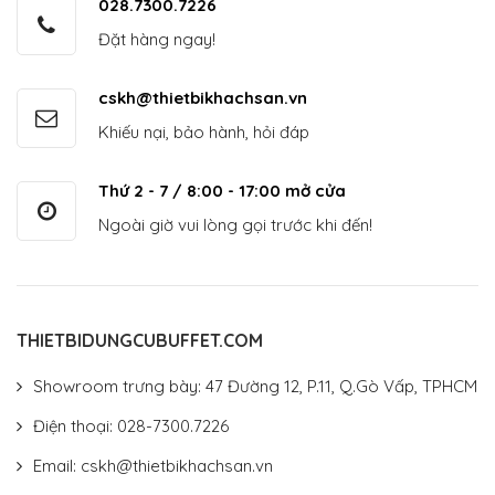
028.7300.7226
Đặt hàng ngay!
cskh@thietbikhachsan.vn
Khiếu nại, bảo hành, hỏi đáp
Thứ 2 - 7 / 8:00 - 17:00 mở cửa
Ngoài giờ vui lòng gọi trước khi đến!
THIETBIDUNGCUBUFFET.COM
Showroom trưng bày: 47 Đường 12, P.11, Q.Gò Vấp, TPHCM
Điện thoại: 028-7300.7226
Email: cskh@thietbikhachsan.vn