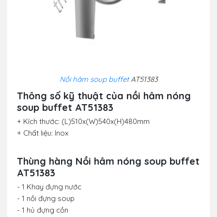
Nồi hâm soup buffet
AT51383
Thông số kỹ thuật của
nồi hâm nóng
soup buffet AT51383
+ Kích thước: (L)510x(W)540x(H)480mm
+ Chất liệu: Inox
Thùng hàng
Nồi hâm nóng soup buffet
AT51383
- 1 Khay đựng nước
- 1 nồi đựng soup
- 1 hủ đựng cồn