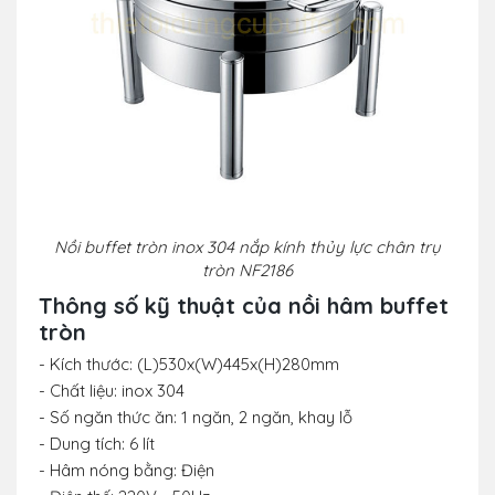
Nồi buffet tròn inox 304 nắp kính thủy lực chân trụ
tròn NF2186
Thông số kỹ thuật của
nồi hâm buffet
tròn
- Kích thước: (L)530x(W)445x(H)280mm
- Chất liệu: inox 304
- Số ngăn thức ăn: 1 ngăn, 2 ngăn, khay lỗ
- Dung tích: 6 lít
- Hâm nóng bằng: Điện