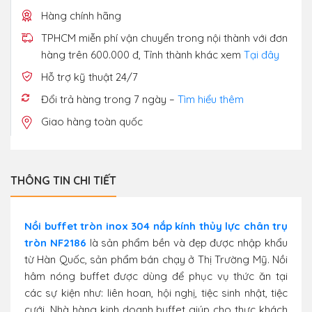
Hàng chính hãng
TPHCM miễn phí vận chuyển trong nội thành với đơn
hàng trên 600.000 đ, Tỉnh thành khác xem
Tại đây
Hỗ trợ kỹ thuật 24/7
Đổi trả hàng trong 7 ngày –
Tìm hiểu thêm
Giao hàng toàn quốc
THÔNG TIN CHI TIẾT
Nồi buffet tròn inox 304 nắp kính thủy lực chân trụ
tròn NF2186
là sản phẩm bền và đẹp được nhập khẩu
từ Hàn Quốc, sản phẩm bán chạy ở Thị Trường Mỹ. Nồi
hâm nóng buffet được dùng để phục vụ thức ăn tại
các sự kiện như: liên hoan, hội nghị, tiệc sinh nhật, tiệc
cưới, Nhà hàng kinh doanh buffet giúp cho thực khách