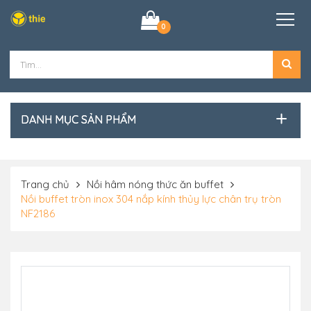
0
DANH MỤC SẢN PHẨM
Trang chủ
Nồi hâm nóng thức ăn buffet
Nồi buffet tròn inox 304 nắp kính thủy lực chân trụ tròn
NF2186