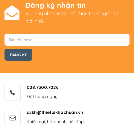
Đăng ký nhận tin
Vui lòng nhập email để nhận tin khuyến mãi
mới nhất
028.7300.7226
Đặt hàng ngay!
cskh@thietbikhachsan.vn
Khiếu nại, bảo hành, hỏi đáp