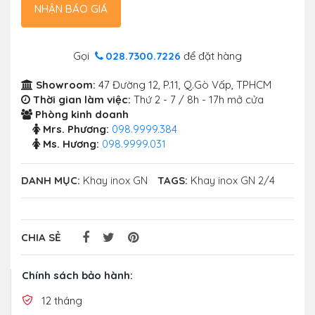
NHẬN BÁO GIÁ
Gọi
028.7300.7226
để đặt hàng
Showroom:
47 Đường 12, P.11, Q.Gò Vấp, TPHCM
Thời gian làm việc:
Thứ 2 - 7 / 8h - 17h mở cửa
Phòng kinh doanh
Mrs. Phương:
098.9999.384
Ms. Hương:
098.9999.031
DANH MỤC:
Khay inox GN
TAGS:
Khay inox GN 2/4
CHIA SẺ
Chính sách bảo hành:
12 tháng