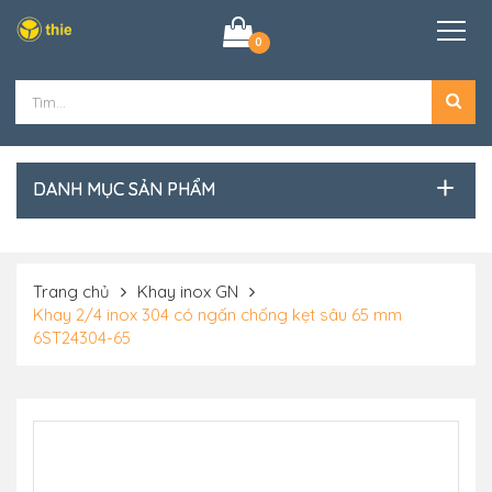
0
DANH MỤC SẢN PHẨM
Trang chủ
Khay inox GN
Khay 2/4 inox 304 có ngấn chống kẹt sâu 65 mm
6ST24304-65