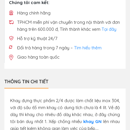
Chúng tôi cam kết:
Hàng chính hãng
TPHCM miễn phí vận chuyển trong nội thành với đơn
hàng trên 600.000 đ, Tỉnh thành khác xem
Tại đây
Hỗ trợ kỹ thuật 24/7
Đổi trả hàng trong 7 ngày –
Tìm hiểu thêm
Giao hàng toàn quốc
THÔNG TIN CHI TIẾT
Khay đựng thực phẩm 2/4 được làm chất liệu inox 304,
với độ sâu 65 mm khay có dung tích chưa là 4 lít. Về độ
dày thì khay cho nhiêu đồ dày khác nhau, ở đây chúng
tôi bán duy nhất 1. Xếp chồng nhiều
khay GN
lên nhau
giúp tiết kiệm không gian làm việc của bếp....